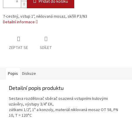
Přidat do košíku
7-cestný, vstup 1", niklovaná mosaz, skříň P3/N3
Detailní informace
ZEPTAT SE
SDÍLET
Popis
Diskuze
Detailní popis produktu
Sestava rozdělovač sběrač osazená vstupními kulovými
uzávěry, výstupy 3/4" EK,
zátkami 1/2", 1" a konzoly, materiál niklovaná mosaz OT 58, PN
10, T = 120°C