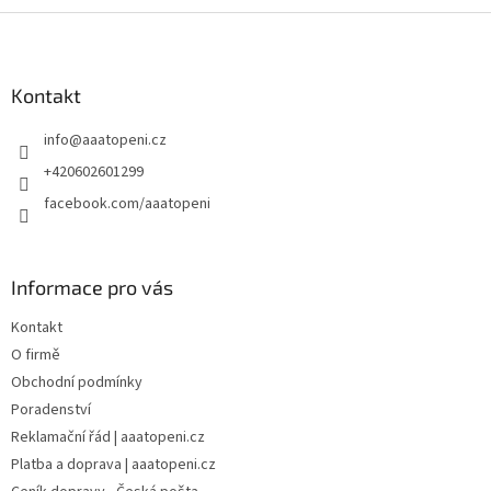
Z
á
p
a
Kontakt
t
info
@
aaatopeni.cz
í
+420602601299
facebook.com/aaatopeni
Informace pro vás
Kontakt
O firmě
Obchodní podmínky
Poradenství
Reklamační řád | aaatopeni.cz
Platba a doprava | aaatopeni.cz