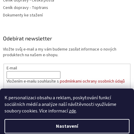
Ceník dopravy - Česká pošta
Ceník dopravy - Toptrans
Dokumenty ke stažení
Odebírat newsletter
Vložte svůj e-mail a my vám budeme zasílat informace o nových
produktech na našem e-shopu.
E-mail
Vložením e-mailu souhlasíte s
podmínkami ochrany osobních údajů
PŘIHLÁSIT SE
K personalizaci obsahu a reklam, poskytování funkcí
sociálních médií a analýze naší návštěvnosti využíváme
soubory cookies. Více informací
zde
.
Vytvořil Shoptet
Nastavení