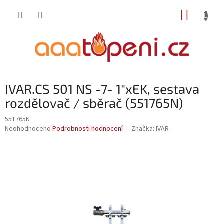
Přejít
NÁKUP
na
obsah
KOŠÍK
IVAR.CS 501 NS -7- 1"xEK, sestava
rozdělovač / sběrač (551765N)
551765N
Průměrné
Neohodnoceno
Podrobnosti hodnocení
Značka:
IVAR
hodnocení
produktu
je
0,0
z
5
hvězdiček.