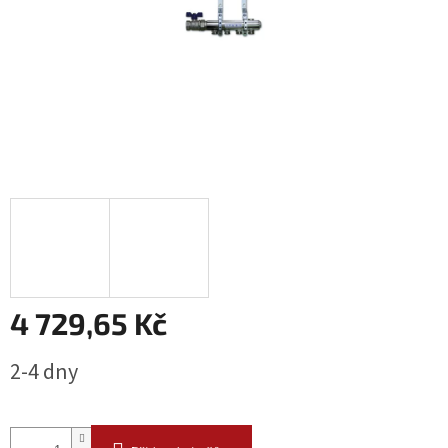
4 729,65 Kč
Měrná
2-4 dny
cena: