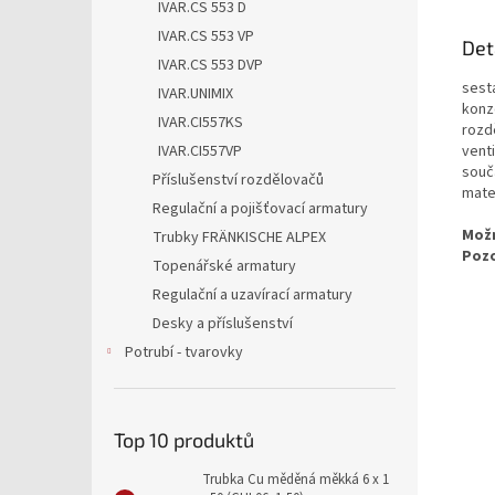
IVAR.CS 553 D
IVAR.CS 553 VP
Det
IVAR.CS 553 DVP
sest
IVAR.UNIMIX
konz
IVAR.CI557KS
rozd
vent
IVAR.CI557VP
součá
Příslušenství rozdělovačů
mate
Regulační a pojišťovací armatury
Možn
Trubky FRÄNKISCHE ALPEX
Pozo
Topenářské armatury
Regulační a uzavírací armatury
Desky a příslušenství
Potrubí - tvarovky
Top 10 produktů
Trubka Cu měděná měkká 6 x 1