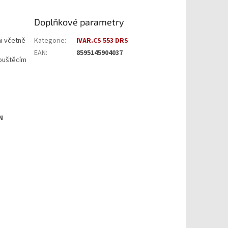
Doplňkové parametry
mi včetně
Kategorie
:
IVAR.CS 553 DRS
EAN
:
8595145904037
ouštěcím
N