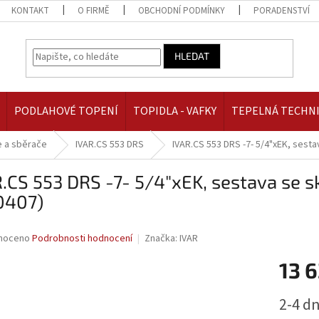
KONTAKT
O FIRMĚ
OBCHODNÍ PODMÍNKY
PORADENSTVÍ
HLEDAT
PODLAHOVÉ TOPENÍ
TOPIDLA - VAFKY
TEPELNÁ TECHN
 a sběrače
IVAR.CS 553 DRS
IVAR.CS 553 DRS -7- 5/4"xEK, sesta
.CS 553 DRS -7- 5/4"xEK, sestava se s
0407)
né
noceno
Podrobnosti hodnocení
Značka:
IVAR
ní
13 6
u
Měrná
2-4 d
cena: