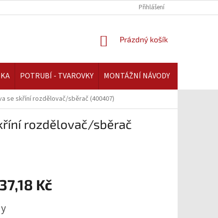
REKLAMAČNÍ ŘÁD | AAATOPENI.CZ
PLATBA A DOPRAVA | AAATOPENI.C
Přihlášení
NÁKUPNÍ
Prázdný košík
KOŠÍK
IKA
POTRUBÍ - TVAROVKY
MONTÁŽNÍ NÁVODY
va se skříní rozdělovač/sběrač (400407)
kříní rozdělovač/sběrač
37,18 Kč
ny