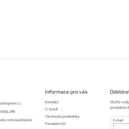
Informace pro vás
Odebíra
Kontakt
Vložte svů
aaatopeni.cz
produktech
O firmě
02601299
Obchodní podmínky
ook.com/aaatopeni
E-mail
Poradenství