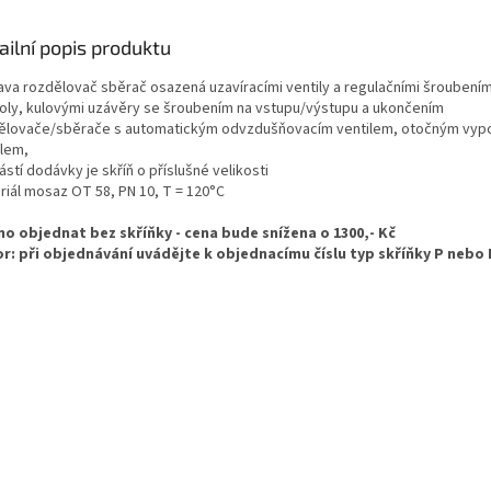
ailní popis produktu
ava rozdělovač sběrač osazená uzavíracími ventily a regulačními šroubení
oly, kulovými uzávěry se šroubením na vstupu/výstupu a ukončením
ělovače/sběrače s automatickým odvzdušňovacím ventilem, otočným vyp
ilem,
stí dodávky je skříň o příslušné velikosti
riál mosaz OT 58, PN 10, T = 120°C
o objednat bez skříňky - cena bude snížena o 1300,- Kč
r: při objednávání uvádějte k objednacímu číslu typ skříňky P nebo 