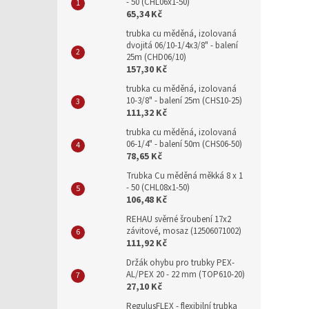
- 50 (CHL06x1-50)
65,34 Kč
trubka cu měděná, izolovaná
dvojitá 06/10-1/4x3/8" - balení
25m (CHD06/10)
157,30 Kč
trubka cu měděná, izolovaná
10-3/8" - balení 25m (CHS10-25)
111,32 Kč
trubka cu měděná, izolovaná
06-1/4" - balení 50m (CHS06-50)
78,65 Kč
Trubka Cu měděná měkká 8 x 1
- 50 (CHL08x1-50)
106,48 Kč
REHAU svěrné šroubení 17x2
závitové, mosaz (12506071002)
111,92 Kč
Držák ohybu pro trubky PEX-
AL/PEX 20 - 22 mm (TOP610-20)
27,10 Kč
RegulusFLEX - flexibilní trubka