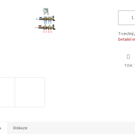
ek.
7-cestný,
Detailní 
TISK
s
Diskuze