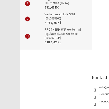
80 - metráž (16062)
281,45 Kč
Vaillant modul VR 940 f
(0010038366)
4 756,75 Kč
PROTHERM WiFi ekvitermní
regulace eBus MiGo Select
(8000021046)
5 810,42 Kč
Z
á
p
a
t
Kontakt
í
info
@
+4206
faceb