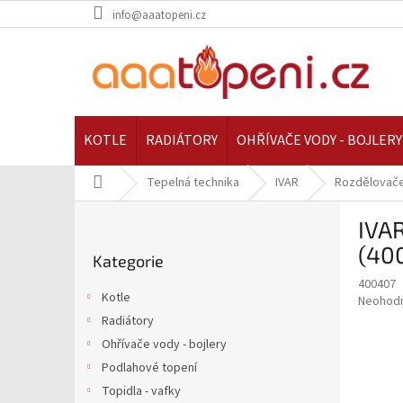
Přejít
info@aaatopeni.cz
na
obsah
KOTLE
RADIÁTORY
OHŘÍVAČE VODY - BOJLERY
Domů
Tepelná technika
IVAR
Rozdělovače
P
IVAR
o
Přeskočit
s
(40
Kategorie
kategorie
t
400407
r
Kotle
Průměr
Neohod
a
hodnoce
Radiátory
n
produkt
Ohřívače vody - bojlery
n
je
í
Podlahové topení
0,0
z
p
Topidla - vafky