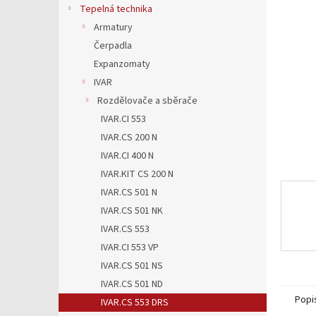
5
a
Tepelná technika
hvězdič
n
Armatury
e
Čerpadla
l
Expanzomaty
IVAR
Rozdělovače a sběrače
IVAR.CI 553
IVAR.CS 200 N
IVAR.CI 400 N
IVAR.KIT CS 200 N
IVAR.CS 501 N
IVAR.CS 501 NK
IVAR.CS 553
IVAR.CI 553 VP
IVAR.CS 501 NS
IVAR.CS 501 ND
Popi
IVAR.CS 553 DRS