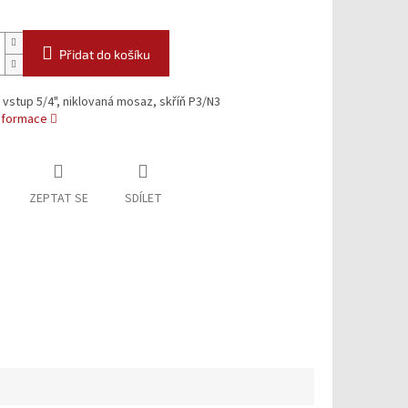
Přidat do košíku
 vstup 5/4", niklovaná mosaz, skříň P3/N3
informace
ZEPTAT SE
SDÍLET