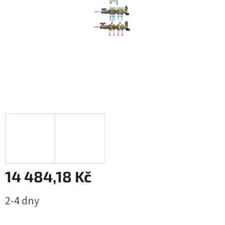
14 484,18 Kč
Měrná
2-4 dny
cena: