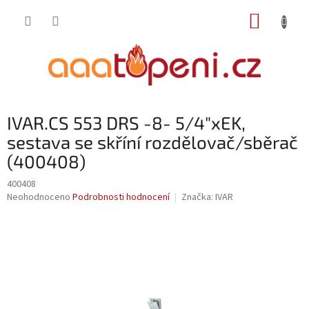
Přejít
NÁKUP
na
obsah
KOŠÍK
IVAR.CS 553 DRS -8- 5/4"xEK,
sestava se skříní rozdělovač/sběrač
(400408)
400408
Průměrné
Neohodnoceno
Podrobnosti hodnocení
Značka:
IVAR
hodnocení
produktu
je
0,0
z
5
hvězdiček.