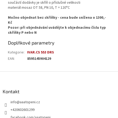
součástí dodávky je skříň o příslušné velikosti
materiál mosaz OT 58, PN 10, T = 120°C
Možno objednat bez skříňky - cena bude snížena o 1300,-
Kč
Pozor: při objednávání uvádějte k objednacímu číslu typ
skříňky P nebo N
Doplňkové parametry
Kategorie
:
IVAR.CS 553 DRS
EAN
:
8595145904129
Z
á
p
a
Kontakt
t
info
@
aaatopeni.cz
í
+420602601299
facebook.com/aaatopeni