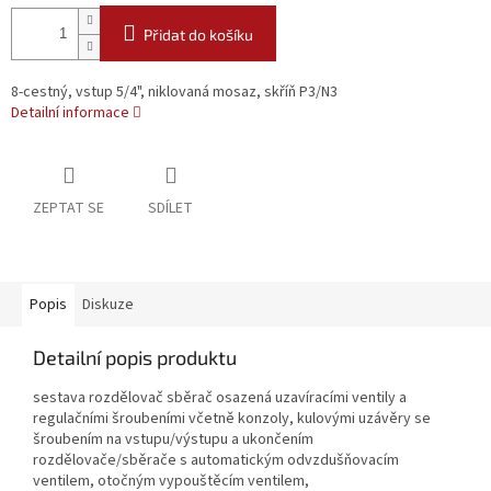
Přidat do košíku
8-cestný, vstup 5/4", niklovaná mosaz, skříň P3/N3
Detailní informace
ZEPTAT SE
SDÍLET
Popis
Diskuze
Detailní popis produktu
sestava rozdělovač sběrač osazená uzavíracími ventily a
regulačními šroubeními včetně konzoly, kulovými uzávěry se
šroubením na vstupu/výstupu a ukončením
rozdělovače/sběrače s automatickým odvzdušňovacím
ventilem, otočným vypouštěcím ventilem,