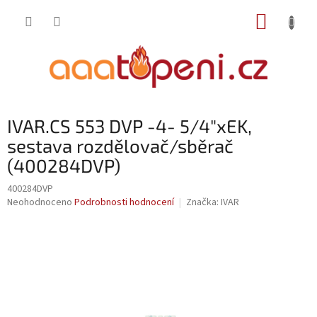
Přejít
NÁKUP
na
obsah
KOŠÍK
IVAR.CS 553 DVP -4- 5/4"xEK,
sestava rozdělovač/sběrač
(400284DVP)
400284DVP
Průměrné
Neohodnoceno
Podrobnosti hodnocení
Značka:
IVAR
hodnocení
produktu
je
0,0
z
5
hvězdiček.