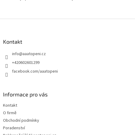
Z
á
p
a
Kontakt
t
info
@
aaatopeni.cz
í
+420602601299
facebook.com/aaatopeni
Informace pro vás
Kontakt
O firmě
Obchodní podmínky
Poradenství