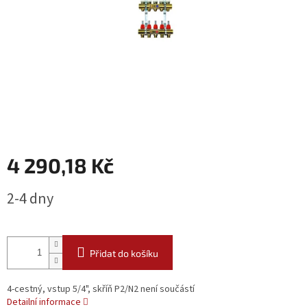
4 290,18 Kč
Měrná
2-4 dny
cena:
Přidat do košíku
4-cestný, vstup 5/4", skříň P2/N2 není součástí
Detailní informace