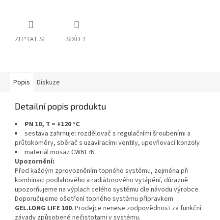
ZEPTAT SE
SDÍLET
Popis
Diskuze
Detailní popis produktu
PN 10, T = +120 °C
sestava zahrnuje: rozdělovač s regulačními šroubeními a
průtokoměry, sběrač s uzavíracími ventily, upevňovací konzoly
materiál mosaz CW617N
Upozornění:
Před každým zprovozněním topného systému, zejména při
kombinaci podlahového a radiátorového vytápění, důrazně
upozorňujeme na výplach celého systému dle návodu výrobce.
Doporučujeme ošetření topného systému přípravkem
GEL.LONG LIFE 100
. Prodejce nenese zodpovědnost za funkční
závady způsobené nečistotami v systému.