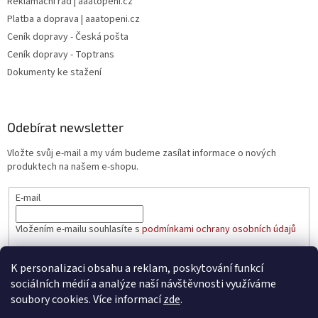
Reklamační řád | aaatopeni.cz
Platba a doprava | aaatopeni.cz
Ceník dopravy - Česká pošta
Ceník dopravy - Toptrans
Dokumenty ke stažení
Odebírat newsletter
Vložte svůj e-mail a my vám budeme zasílat informace o nových
produktech na našem e-shopu.
E-mail
Vložením e-mailu souhlasíte s
podmínkami ochrany osobních údajů
PŘIHLÁSIT SE
K personalizaci obsahu a reklam, poskytování funkcí
sociálních médií a analýze naší návštěvnosti využíváme
soubory cookies. Více informací
zde
.