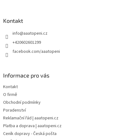
Z
á
p
a
Kontakt
t
info
@
aaatopeni.cz
í
+420602601299
facebook.com/aaatopeni
Informace pro vás
Kontakt
O firmě
Obchodní podmínky
Poradenství
Reklamační řád | aaatopeni.cz
Platba a doprava | aaatopeni.cz
Ceník dopravy - Česká pošta