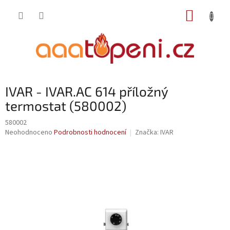
Přejít
NÁKUP
na
obsah
KOŠÍK
IVAR - IVAR.AC 614 příložný
termostat (580002)
580002
Průměrné
Neohodnoceno
Podrobnosti hodnocení
Značka:
IVAR
hodnocení
produktu
je
0,0
z
5
hvězdiček.