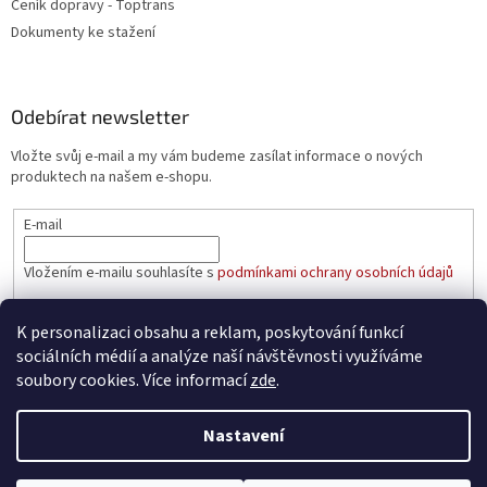
Ceník dopravy - Toptrans
Dokumenty ke stažení
Odebírat newsletter
Vložte svůj e-mail a my vám budeme zasílat informace o nových
produktech na našem e-shopu.
E-mail
Vložením e-mailu souhlasíte s
podmínkami ochrany osobních údajů
PŘIHLÁSIT SE
K personalizaci obsahu a reklam, poskytování funkcí
sociálních médií a analýze naší návštěvnosti využíváme
soubory cookies. Více informací
zde
.
Vytvořil Shoptet
Nastavení
Copyright 2026
aaatopeni.cz
. Všechna práva vyhrazena.
Upravit