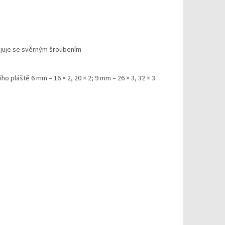
juje se svěrným šroubením
ho pláště 6 mm – 16 × 2, 20 × 2; 9 mm – 26 × 3, 32 × 3