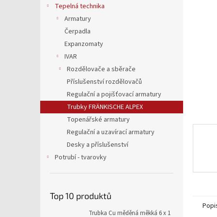
5
a
Tepelná technika
hvězdič
n
Armatury
e
Čerpadla
l
Expanzomaty
IVAR
Rozdělovače a sběrače
Příslušenství rozdělovačů
Regulační a pojišťovací armatury
Trubky FRÄNKISCHE ALPEX
Topenářské armatury
Regulační a uzavírací armatury
Desky a příslušenství
Potrubí - tvarovky
Top 10 produktů
Popi
Trubka Cu měděná měkká 6 x 1