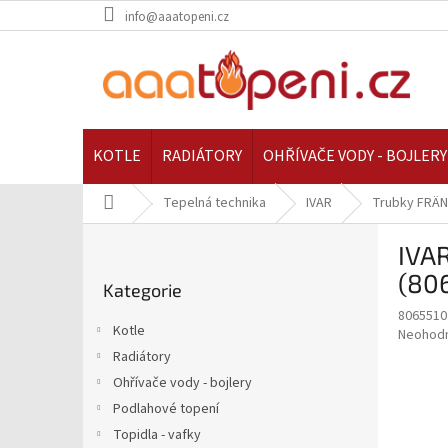
Přejít
info@aaatopeni.cz
na
obsah
KOTLE
RADIÁTORY
OHŘÍVAČE VODY - BOJLERY
Domů
Tepelná technika
IVAR
Trubky FRÄN
P
IVAR
o
Přeskočit
s
(80
Kategorie
kategorie
t
8065510
r
Kotle
Průměr
Neohod
a
hodnoce
Radiátory
n
produkt
Ohřívače vody - bojlery
n
je
í
Podlahové topení
0,0
z
p
Topidla - vafky