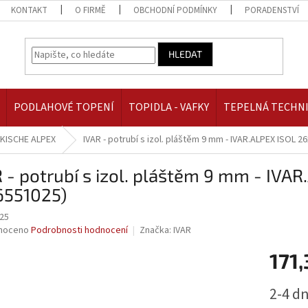
KONTAKT
O FIRMĚ
OBCHODNÍ PODMÍNKY
PORADENSTVÍ
HLEDAT
PODLAHOVÉ TOPENÍ
TOPIDLA - VAFKY
TEPELNÁ TECHN
KISCHE ALPEX
IVAR - potrubí s izol. pláštěm 9 mm - IVAR.ALPEX ISOL 2
 - potrubí s izol. pláštěm 9 mm - IVA
6551025)
25
né
noceno
Podrobnosti hodnocení
Značka:
IVAR
ní
171,
u
Měrná
2-4 d
cena: