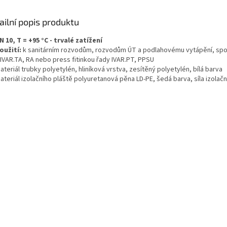
ailní popis produktu
N 10, T = +95 °C - trvalé zatížení
oužití:
k sanitárním rozvodům, rozvodům ÚT a podlahovému vytápění, spo
 IVAR.TA, RA nebo press fitinkou řady IVAR.PT, PPSU
ateriál trubky polyetylén, hliníková vrstva, zesítěný polyetylén, bílá barva
ateriál izolačního pláště polyuretanová pěna LD-PE, šedá barva, síla izolační