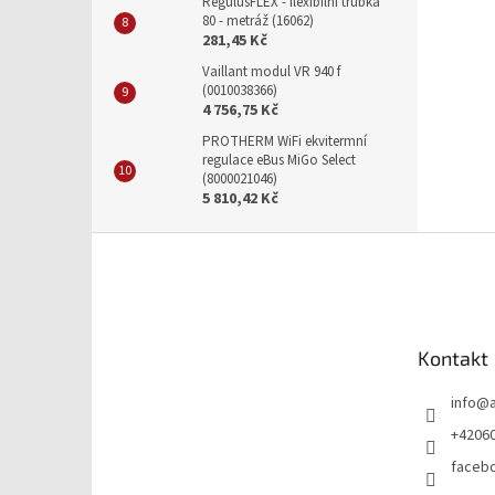
RegulusFLEX - flexibilní trubka
80 - metráž (16062)
281,45 Kč
Vaillant modul VR 940 f
(0010038366)
4 756,75 Kč
PROTHERM WiFi ekvitermní
regulace eBus MiGo Select
(8000021046)
5 810,42 Kč
Z
á
p
a
t
Kontakt
í
info
@
+4206
faceb