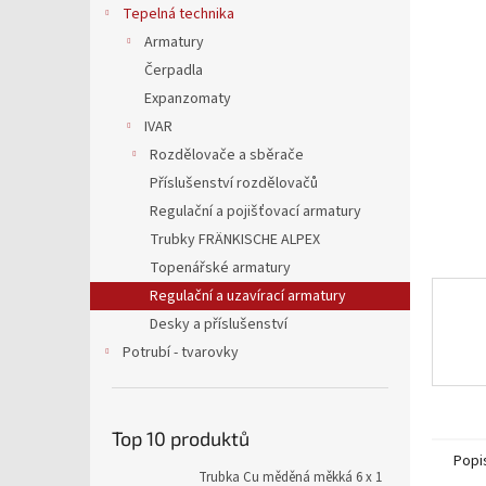
5
a
Tepelná technika
hvězdič
n
Armatury
e
Čerpadla
l
Expanzomaty
IVAR
Rozdělovače a sběrače
Příslušenství rozdělovačů
Regulační a pojišťovací armatury
Trubky FRÄNKISCHE ALPEX
Topenářské armatury
Regulační a uzavírací armatury
Desky a příslušenství
Potrubí - tvarovky
Top 10 produktů
Popi
Trubka Cu měděná měkká 6 x 1