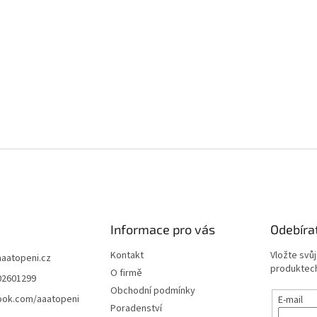
Informace pro vás
Odebíra
Kontakt
Vložte svů
aaatopeni.cz
produktech
O firmě
02601299
Obchodní podmínky
ook.com/aaatopeni
E-mail
Poradenství