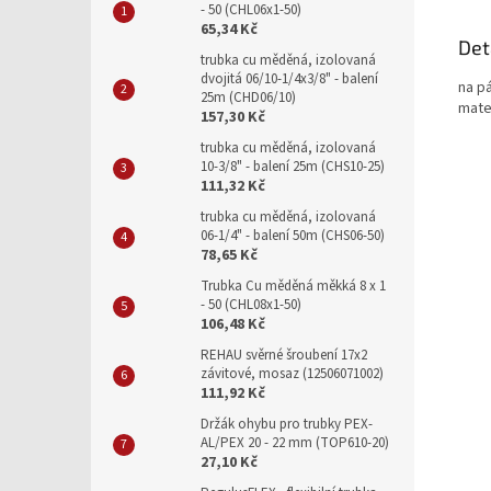
- 50 (CHL06x1-50)
65,34 Kč
Det
trubka cu měděná, izolovaná
dvojitá 06/10-1/4x3/8" - balení
na p
25m (CHD06/10)
mate
157,30 Kč
trubka cu měděná, izolovaná
10-3/8" - balení 25m (CHS10-25)
111,32 Kč
trubka cu měděná, izolovaná
06-1/4" - balení 50m (CHS06-50)
78,65 Kč
Trubka Cu měděná měkká 8 x 1
- 50 (CHL08x1-50)
106,48 Kč
REHAU svěrné šroubení 17x2
závitové, mosaz (12506071002)
111,92 Kč
Držák ohybu pro trubky PEX-
AL/PEX 20 - 22 mm (TOP610-20)
27,10 Kč