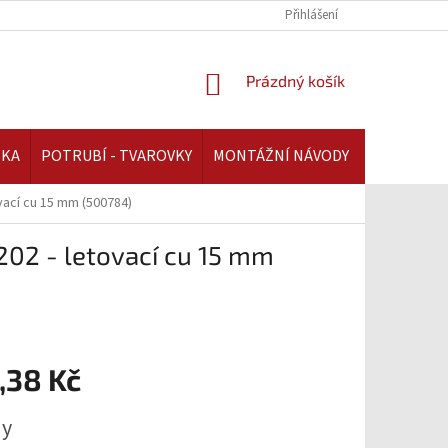
REKLAMAČNÍ ŘÁD | AAATOPENI.CZ
PLATBA A DOPRAVA | AAATOPENI.C
Přihlášení
NÁKUPNÍ
Prázdný košík
KOŠÍK
IKA
POTRUBÍ - TVAROVKY
MONTÁŽNÍ NÁVODY
ovací cu 15 mm (500784)
202 - letovací cu 15 mm
,38 Kč
ny