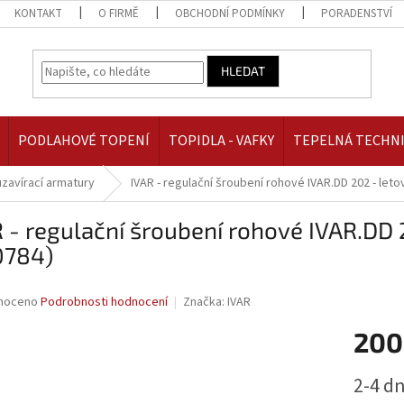
KONTAKT
O FIRMĚ
OBCHODNÍ PODMÍNKY
PORADENSTVÍ
HLEDAT
PODLAHOVÉ TOPENÍ
TOPIDLA - VAFKY
TEPELNÁ TECHN
uzavírací armatury
IVAR - regulační šroubení rohové IVAR.DD 202 - let
 - regulační šroubení rohové IVAR.DD 
0784)
né
noceno
Podrobnosti hodnocení
Značka:
IVAR
ní
200
u
Měrná
2-4 d
cena: