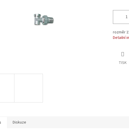
ek.
rozměr 1
Detailní 
TISK
s
Diskuze