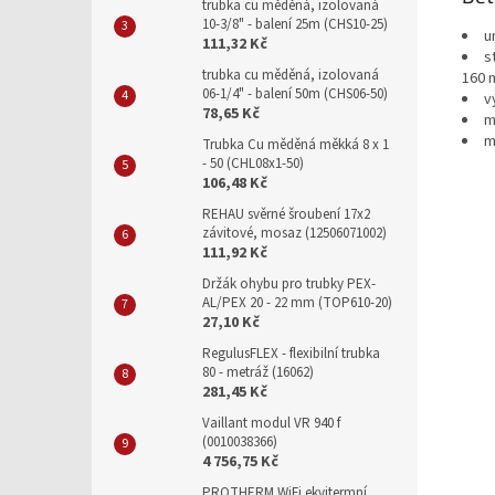
trubka cu měděná, izolovaná
10-3/8" - balení 25m (CHS10-25)
u
111,32 Kč
s
trubka cu měděná, izolovaná
160
06-1/4" - balení 50m (CHS06-50)
v
78,65 Kč
m
m
Trubka Cu měděná měkká 8 x 1
- 50 (CHL08x1-50)
106,48 Kč
REHAU svěrné šroubení 17x2
závitové, mosaz (12506071002)
111,92 Kč
Držák ohybu pro trubky PEX-
AL/PEX 20 - 22 mm (TOP610-20)
27,10 Kč
RegulusFLEX - flexibilní trubka
80 - metráž (16062)
281,45 Kč
Vaillant modul VR 940 f
(0010038366)
4 756,75 Kč
PROTHERM WiFi ekvitermní