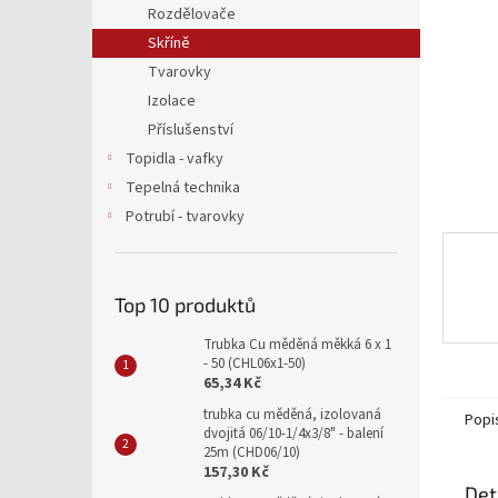
a
Rozdělovače
n
Skříně
e
Tvarovky
l
Izolace
Příslušenství
Topidla - vafky
Tepelná technika
Potrubí - tvarovky
Top 10 produktů
Trubka Cu měděná měkká 6 x 1
- 50 (CHL06x1-50)
65,34 Kč
trubka cu měděná, izolovaná
Popi
dvojitá 06/10-1/4x3/8" - balení
25m (CHD06/10)
157,30 Kč
Det