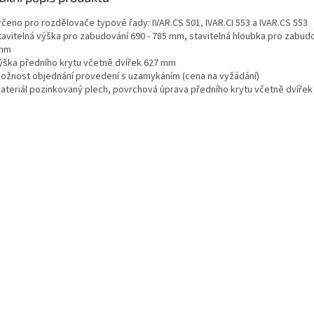
rčeno pro rozdělovače typové řady: IVAR.CS 501, IVAR.CI 553 a IVAR.CS 553
tavitelná výška pro zabudování 690 - 785 mm, stavitelná hloubka pro zabudo
 mm
ýška předního krytu včetně dvířek 627 mm
ožnost objednání provedení s uzamykáním (cena na vyžádání)
ateriál pozinkovaný plech, povrchová úprava předního krytu včetně dvířek 