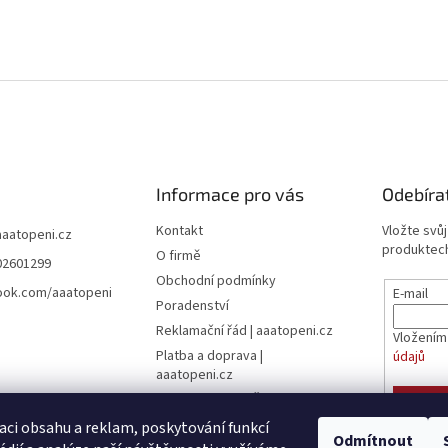
Informace pro vás
Odebíra
Kontakt
Vložte svů
aaatopeni.cz
produktech
O firmě
02601299
Obchodní podmínky
ook.com/aaatopeni
E-mail
Poradenství
Reklamační řád | aaatopeni.cz
Vložením
Platba a doprava |
údajů
aaatopeni.cz
Ceník dopravy - Česká pošta
PŘIHL
Ceník dopravy - Toptrans
aci obsahu a reklam, poskytování funkcí
Odmítnout