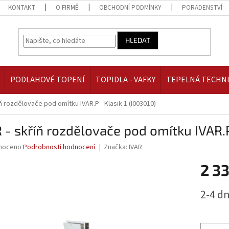
KONTAKT
O FIRMĚ
OBCHODNÍ PODMÍNKY
PORADENSTVÍ
HLEDAT
PODLAHOVÉ TOPENÍ
TOPIDLA - VAFKY
TEPELNÁ TECHN
íň rozdělovače pod omítku IVAR.P - Klasik 1 (I003010)
 - skříň rozdělovače pod omítku IVAR.P
né
noceno
Podrobnosti hodnocení
Značka:
IVAR
ní
2 3
u
Měrná
2-4 d
cena:
ek.