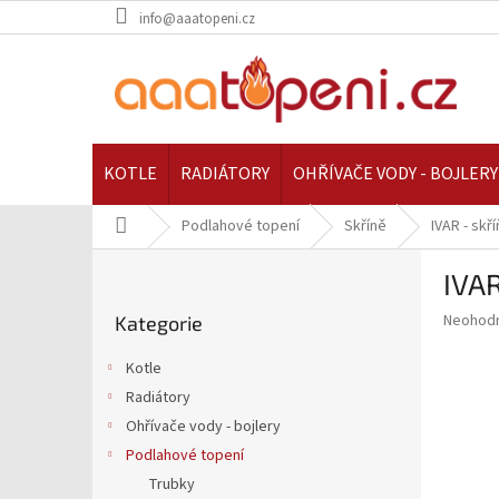
Přejít
info@aaatopeni.cz
na
obsah
KOTLE
RADIÁTORY
OHŘÍVAČE VODY - BOJLERY
Domů
Podlahové topení
Skříně
IVAR - skř
P
IVAR
o
Přeskočit
s
Průměr
Neohod
Kategorie
kategorie
t
hodnoce
r
produkt
Kotle
a
je
Radiátory
0,0
n
z
Ohřívače vody - bojlery
n
5
í
Podlahové topení
hvězdič
p
Trubky