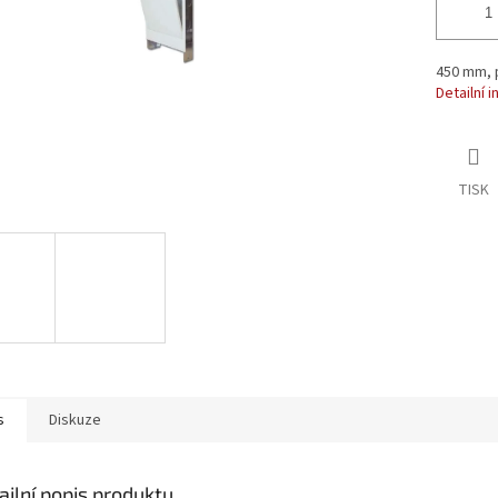
450 mm, p
Detailní 
TISK
s
Diskuze
ailní popis produktu