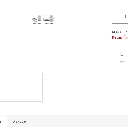
ek.
M30 x 1,5
Detailní 
TISK
s
Diskuze