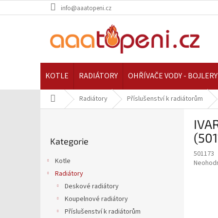
Přejít
info@aaatopeni.cz
na
obsah
KOTLE
RADIÁTORY
OHŘÍVAČE VODY - BOJLERY
Domů
Radiátory
Příslušenství k radiátorům
P
IVAR
o
Přeskočit
s
(501
Kategorie
kategorie
t
501173
r
Kotle
Průměr
Neohod
a
hodnoce
Radiátory
n
produkt
Deskové radiátory
n
je
í
Koupelnové radiátory
0,0
z
p
Příslušenství k radiátorům