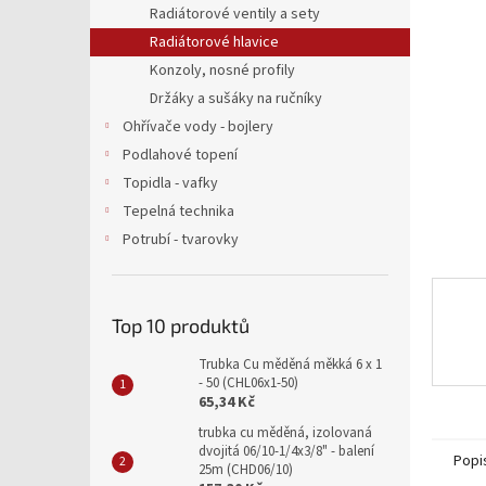
5
a
Radiátorové ventily a sety
hvězdič
n
Radiátorové hlavice
e
Konzoly, nosné profily
l
Držáky a sušáky na ručníky
Ohřívače vody - bojlery
Podlahové topení
Topidla - vafky
Tepelná technika
Potrubí - tvarovky
Top 10 produktů
Trubka Cu měděná měkká 6 x 1
- 50 (CHL06x1-50)
65,34 Kč
trubka cu měděná, izolovaná
dvojitá 06/10-1/4x3/8" - balení
Popi
25m (CHD06/10)