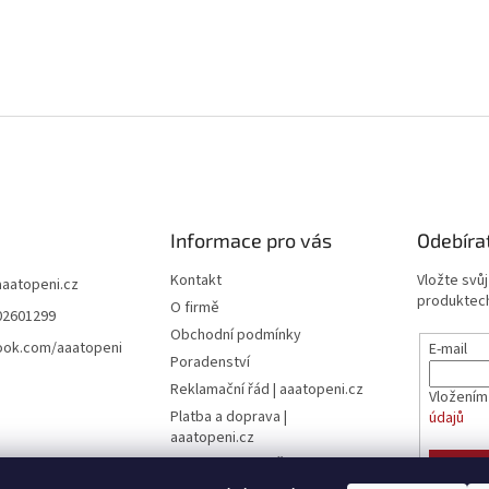
Informace pro vás
Odebíra
Kontakt
Vložte svů
aaatopeni.cz
produktech
O firmě
02601299
Obchodní podmínky
ook.com/aaatopeni
E-mail
Poradenství
Reklamační řád | aaatopeni.cz
Vložením
Platba a doprava |
údajů
aaatopeni.cz
Ceník dopravy - Česká pošta
PŘIHL