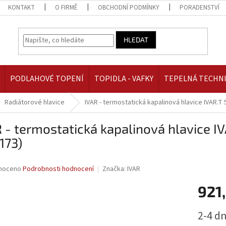
KONTAKT
O FIRMĚ
OBCHODNÍ PODMÍNKY
PORADENSTVÍ
HLEDAT
PODLAHOVÉ TOPENÍ
TOPIDLA - VAFKY
TEPELNÁ TECHN
Radiátorové hlavice
IVAR - termostatická kapalinová hlavice IVAR.T 
 - termostatická kapalinová hlavice IV
173)
né
noceno
Podrobnosti hodnocení
Značka:
IVAR
ní
921
u
Měrná
2-4 d
cena: