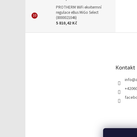
PROTHERM WiFi ekvitermní
regulace eBus MiGo Select
(8000021046)
5 810,42 Kč
Z
á
p
a
t
Kontakt
í
info
@
+4206
faceb