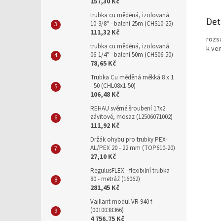
157,30 Kč
trubka cu měděná, izolovaná
Det
10-3/8" - balení 25m (CHS10-25)
111,32 Kč
rozs
trubka cu měděná, izolovaná
k ven
06-1/4" - balení 50m (CHS06-50)
78,65 Kč
Trubka Cu měděná měkká 8 x 1
- 50 (CHL08x1-50)
106,48 Kč
REHAU svěrné šroubení 17x2
závitové, mosaz (12506071002)
111,92 Kč
Držák ohybu pro trubky PEX-
AL/PEX 20 - 22 mm (TOP610-20)
27,10 Kč
RegulusFLEX - flexibilní trubka
80 - metráž (16062)
281,45 Kč
Vaillant modul VR 940 f
(0010038366)
4 756,75 Kč