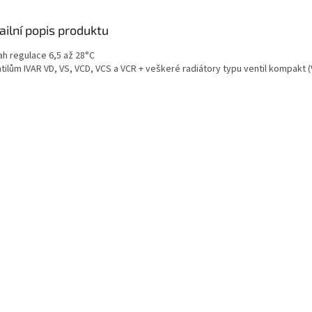
ailní popis produktu
ah regulace 6,5 až 28°C
tilům IVAR VD, VS, VCD, VCS a VCR + veškeré radiátory typu ventil kompakt (V