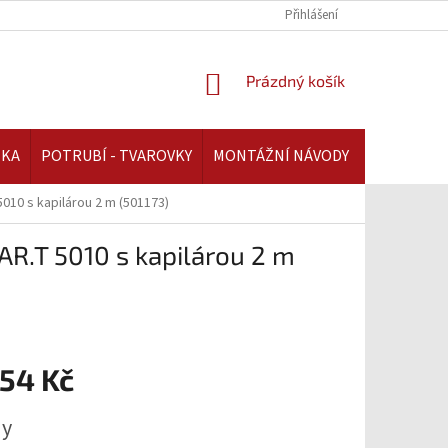
REKLAMAČNÍ ŘÁD | AAATOPENI.CZ
PLATBA A DOPRAVA | AAATOPENI.C
Přihlášení
NÁKUPNÍ
Prázdný košík
KOŠÍK
IKA
POTRUBÍ - TVAROVKY
MONTÁŽNÍ NÁVODY
5010 s kapilárou 2 m (501173)
AR.T 5010 s kapilárou 2 m
,54 Kč
ny