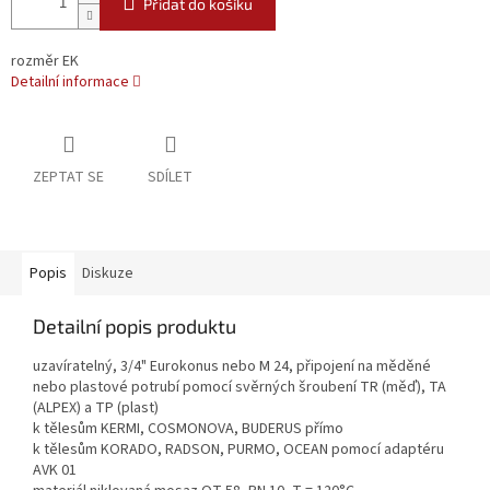
Přidat do košíku
rozměr EK
Detailní informace
ZEPTAT SE
SDÍLET
Popis
Diskuze
Detailní popis produktu
uzavíratelný, 3/4" Eurokonus nebo M 24, připojení na měděné
nebo plastové potrubí pomocí svěrných šroubení TR (měď), TA
(ALPEX) a TP (plast)
k tělesům KERMI, COSMONOVA, BUDERUS přímo
k tělesům KORADO, RADSON, PURMO, OCEAN pomocí adaptéru
AVK 01