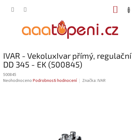
Přejít
NÁKUP
na
obsah
KOŠÍK
IVAR - VekoluxIvar přímý, regulační
DD 345 - EK (500845)
500845
Průměrné
Neohodnoceno
Podrobnosti hodnocení
Značka:
IVAR
hodnocení
produktu
je
0,0
z
5
hvězdiček.