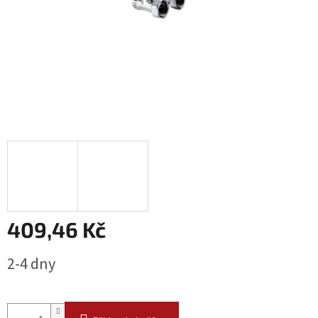
409,46 Kč
Měrná
2-4 dny
cena: