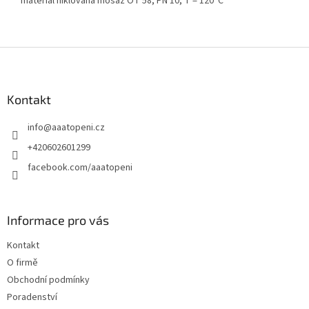
materiál niklovaná mosaz OT 58, PN 10, T = 120°C
Z
á
p
a
Kontakt
t
info
@
aaatopeni.cz
í
+420602601299
facebook.com/aaatopeni
Informace pro vás
Kontakt
O firmě
Obchodní podmínky
Poradenství