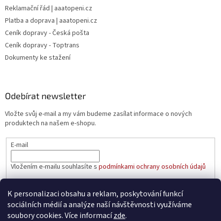
Reklamační řád | aaatopeni.cz
Platba a doprava | aaatopeni.cz
Ceník dopravy - Česká pošta
Ceník dopravy - Toptrans
Dokumenty ke stažení
Odebírat newsletter
Vložte svůj e-mail a my vám budeme zasílat informace o nových
produktech na našem e-shopu.
E-mail
Vložením e-mailu souhlasíte s
podmínkami ochrany osobních údajů
PŘIHLÁSIT SE
K personalizaci obsahu a reklam, poskytování funkcí
sociálních médií a analýze naší návštěvnosti využíváme
soubory cookies. Více informací
zde
.