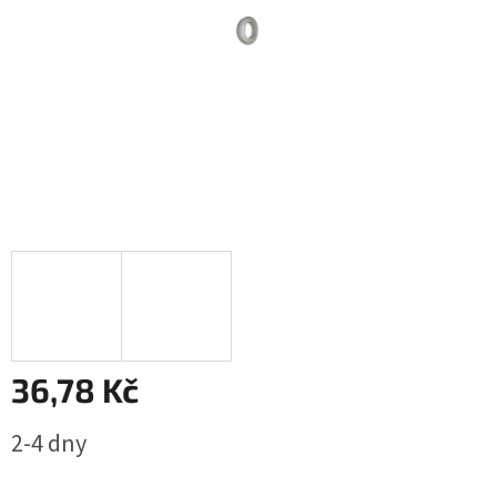
36,78 Kč
Měrná
2-4 dny
cena: