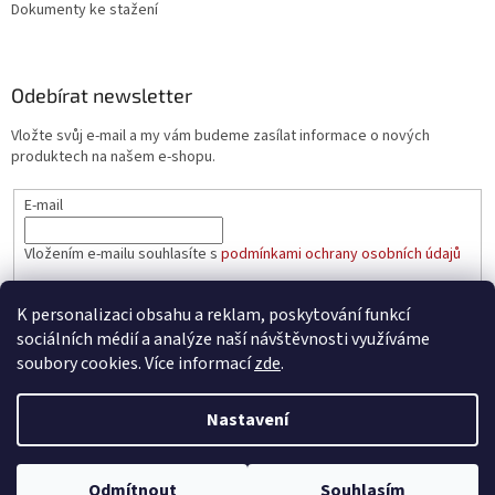
Dokumenty ke stažení
Odebírat newsletter
Vložte svůj e-mail a my vám budeme zasílat informace o nových
produktech na našem e-shopu.
E-mail
Vložením e-mailu souhlasíte s
podmínkami ochrany osobních údajů
PŘIHLÁSIT SE
K personalizaci obsahu a reklam, poskytování funkcí
sociálních médií a analýze naší návštěvnosti využíváme
soubory cookies. Více informací
zde
.
Vytvořil Shoptet
Nastavení
Copyright 2026
aaatopeni.cz
. Všechna práva vyhrazena.
Upravit
Odmítnout
Souhlasím
nastavení cookies