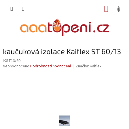
Přejít
NÁKUP
na
obsah
KOŠÍK
kaučuková izolace Kaiflex ST 60/13
IKST13/60
Průměrné
Neohodnoceno
Podrobnosti hodnocení
Značka:
Kaiflex
hodnocení
produktu
je
0,0
z
5
hvězdiček.