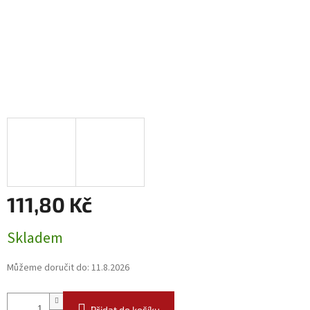
111,80 Kč
Měrná
Skladem
cena:
Můžeme doručit do:
11.8.2026
Přidat do košíku