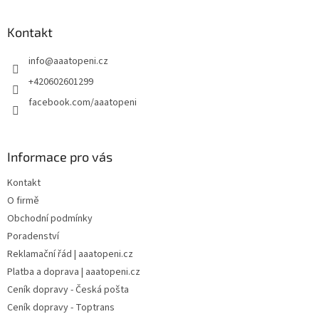
á
p
a
Kontakt
t
info
@
aaatopeni.cz
í
+420602601299
facebook.com/aaatopeni
Informace pro vás
Kontakt
O firmě
Obchodní podmínky
Poradenství
Reklamační řád | aaatopeni.cz
Platba a doprava | aaatopeni.cz
Ceník dopravy - Česká pošta
Ceník dopravy - Toptrans