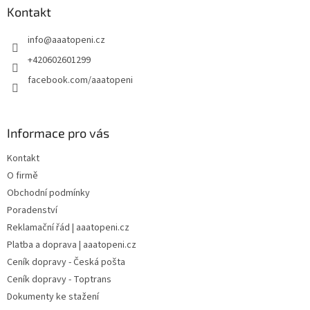
a
Kontakt
t
info
@
aaatopeni.cz
í
+420602601299
facebook.com/aaatopeni
Informace pro vás
Kontakt
O firmě
Obchodní podmínky
Poradenství
Reklamační řád | aaatopeni.cz
Platba a doprava | aaatopeni.cz
Ceník dopravy - Česká pošta
Ceník dopravy - Toptrans
Dokumenty ke stažení