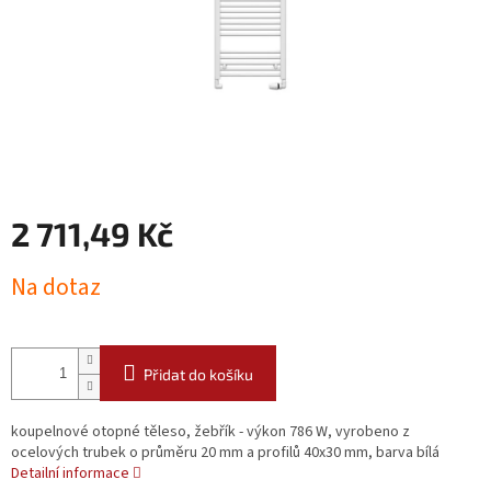
2 711,49 Kč
Měrná
Na dotaz
cena:
Přidat do košíku
koupelnové otopné těleso, žebřík - výkon 786 W, vyrobeno z
ocelových trubek o průměru 20 mm a profilů 40x30 mm, barva bílá
Detailní informace