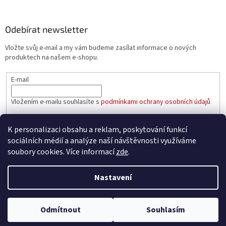
Odebírat newsletter
Vložte svůj e-mail a my vám budeme zasílat informace o nových
produktech na našem e-shopu.
E-mail
Vložením e-mailu souhlasíte s
podmínkami ochrany osobních údajů
PŘIHLÁSIT SE
K personalizaci obsahu a reklam, poskytování funkcí
sociálních médií a analýze naší návštěvnosti využíváme
soubory cookies. Více informací
zde
.
Vytvořil Shoptet
Nastavení
Copyright 2026
aaatopeni.cz
. Všechna práva vyhrazena.
Upravit
Odmítnout
Souhlasím
nastavení cookies