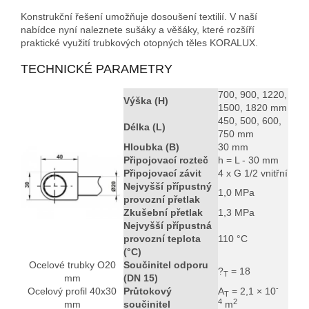
Konstrukční řešení umožňuje dosoušení textilií. V naší
nabídce nyní naleznete sušáky a věšáky, které rozšíří
praktické využití trubkových otopných těles KORALUX.
TECHNICKÉ PARAMETRY
700, 900, 1220,
Výška (H)
1500, 1820 mm
450, 500, 600,
Délka (L)
750 mm
Hloubka (B)
30 mm
Připojovací rozteč
h = L - 30 mm
Připojovací závit
4 x G 1/2 vnitřní
Nejvyšší přípustný
1,0 MPa
provozní přetlak
Zkušební přetlak
1,3 MPa
Nejvyšší přípustná
provozní teplota
110 °C
(°C)
Ocelové trubky O20
Součinitel odporu
?
= 18
T
mm
(DN 15)
-
Ocelový profil 40x30
Průtokový
A
= 2,1 × 10
T
4
2
mm
součinitel
m