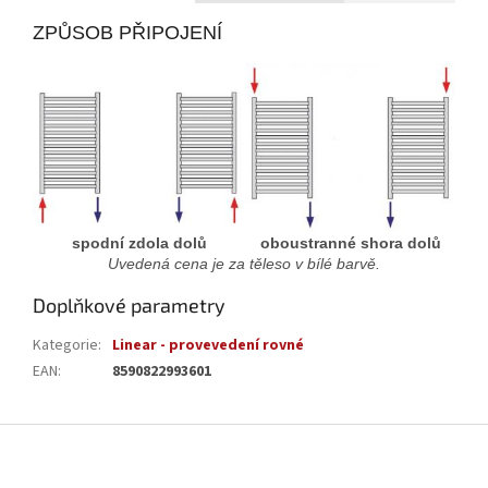
ZPŮSOB PŘIPOJENÍ
spodní zdola dolů
oboustranné shora dolů
Uvedená cena je za těleso v bílé barvě.
Doplňkové parametry
Kategorie
:
Linear - provevedení rovné
EAN
:
8590822993601
Z
á
p