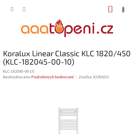
Přejít
NÁKUP
na
obsah
KOŠÍK
Koralux Linear Classic KLC 1820/450
(KLC-182045-00-10)
KLC-182045-00-10
Průměrné
Neohodnoceno
Podrobnosti hodnocení
Značka:
KORADO
hodnocení
produktu
je
0,0
z
5
hvězdiček.