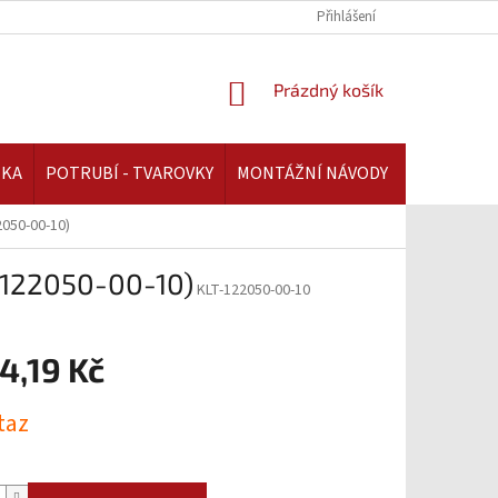
REKLAMAČNÍ ŘÁD | AAATOPENI.CZ
PLATBA A DOPRAVA | AAATOPENI.C
Přihlášení
NÁKUPNÍ
Prázdný košík
KOŠÍK
IKA
POTRUBÍ - TVAROVKY
MONTÁŽNÍ NÁVODY
2050-00-10)
-122050-00-10)
KLT-122050-00-10
4,19 Kč
taz