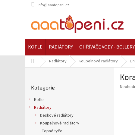
Přejít
info@aaatopeni.cz
na
obsah
KOTLE
RADIÁTORY
OHŘÍVAČE VODY - BOJLERY
Domů
Radiátory
Koupelnové radiátory
Li
P
Kora
o
Přeskočit
s
Průměr
Neohod
Kategorie
kategorie
t
hodnoce
r
produkt
Kotle
a
je
Radiátory
0,0
n
z
Deskové radiátory
n
5
í
Koupelnové radiátory
hvězdič
p
Topné tyče