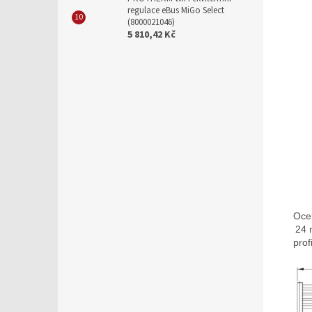
regulace eBus MiGo Select
(8000021046)
5 810,42 Kč
Ocel
24 
prof