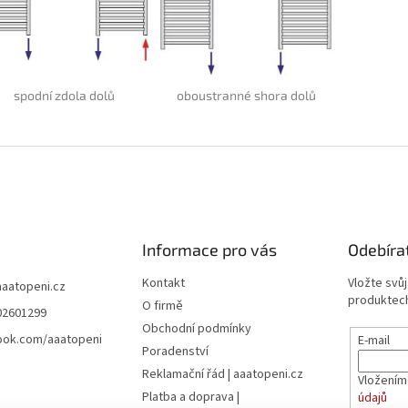
spodní zdola dolů
oboustranné shora dolů
Informace pro vás
Odebíra
Kontakt
Vložte svů
aaatopeni.cz
produktech
O firmě
02601299
Obchodní podmínky
ook.com/aaatopeni
E-mail
Poradenství
Reklamační řád | aaatopeni.cz
Vložením
Platba a doprava |
údajů