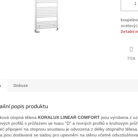
koupelnov
ocelových
Detailní 
TISK
s
Diskuze
ailní popis produktu
ková otopná tělesa
KORALUX LINEAR COMFORT
jsou vyrobena z u
ových profilů s průřezem ve tvaru “D” a rovných profilů s kruhovým prů
eč připojení na otopnou soustavu je odvozena z délky otopného tělesa
sa jsou dodávaná se sadou pro upevnění na stěnu včetně odvzdušňova