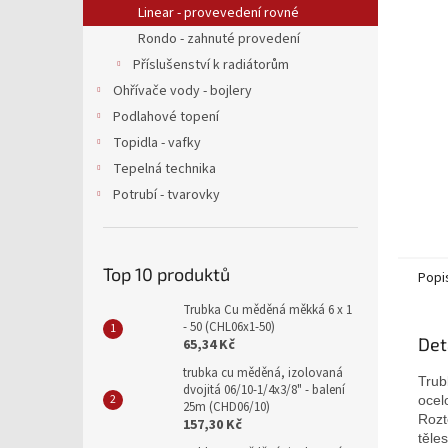
a
Linear - provevedení rovné
n
Rondo - zahnuté provedení
e
Příslušenství k radiátorům
l
Ohřívače vody - bojlery
Podlahové topení
Topidla - vafky
Tepelná technika
Potrubí - tvarovky
Top 10 produktů
Popi
Trubka Cu měděná měkká 6 x 1
- 50 (CHL06x1-50)
Det
65,34 Kč
trubka cu měděná, izolovaná
Trub
dvojitá 06/10-1/4x3/8" - balení
ocel
25m (CHD06/10)
Rozt
157,30 Kč
těle