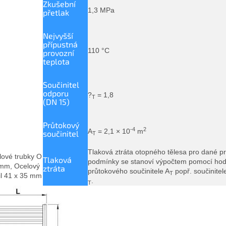
Zkušební
1,3 MPa
přetlak
Nejvyšší
přípustná
110 °C
provozní
teplota
Součinitel
odporu
?
= 1,8
T
(DN 15)
Průtokový
-4
2
A
= 2,1 × 10
m
součinitel
T
Tlaková ztráta otopného tělesa pro dané p
ové trubky O
Tlaková
podmínky se stanoví výpočtem pomocí hod
mm, Ocelový
ztráta
průtokového součinitele A
popř. součinite
T
il 41 x 35 mm
.
T