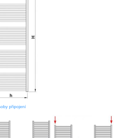
oby připojen
í