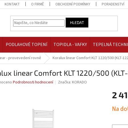
KONTAKT
O FIRMĚ
OBCHODNÍ PODMÍNKY
PORADENSTVÍ
HLEDAT
PODLAHOVÉ TOPENÍ
TOPIDLA - VAFKY
TEPELNÁ TECHN
near - provevedení rovné
Koralux linear Comfort KLT 1220/500 (KLT-12
lux linear Comfort KLT 1220/500 (KLT
né
noceno
Podrobnosti hodnocení
Značka:
KORADO
ní
2 41
u
Měrná
Na do
cena:
ek.