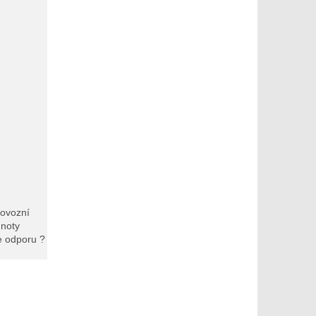
rovozní
noty
le odporu ?