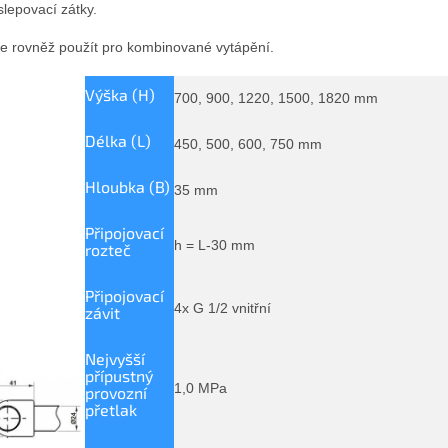
slepovací zátky.
je rovněž použít pro kombinované vytápění.
Výška (H)
700, 900, 1220, 1500, 1820 mm
Délka (L)
450, 500, 600, 750 mm
Hloubka (B)
35 mm
Připojovací
h = L-30 mm
rozteč
Připojovací
4x G 1/2 vnitřní
závit
Nejvyšší
přípustný
1,0 MPa
provozní
přetlak