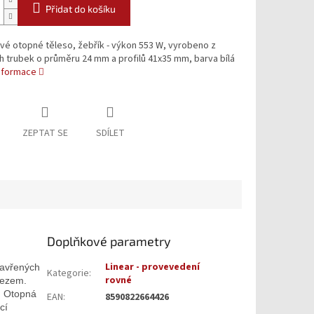
Přidat do košíku
é otopné těleso, žebřík - výkon 553 W, vyrobeno z
 trubek o průměru 24 mm a profilů 41x35 mm, barva bílá
informace
ZEPTAT SE
SDÍLET
Doplňkové parametry
Linear - provevedení
zavřených
Kategorie
:
rovné
řezem.
. Otopná
EAN
:
8590822664426
cí