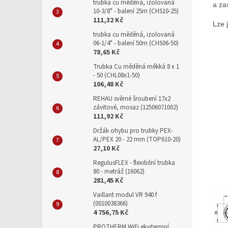
trubka cu měděná, izolovaná
a za
10-3/8" - balení 25m (CHS10-25)
111,32 Kč
Lze 
trubka cu měděná, izolovaná
06-1/4" - balení 50m (CHS06-50)
78,65 Kč
Trubka Cu měděná měkká 8 x 1
- 50 (CHL08x1-50)
106,48 Kč
REHAU svěrné šroubení 17x2
závitové, mosaz (12506071002)
111,92 Kč
Držák ohybu pro trubky PEX-
AL/PEX 20 - 22 mm (TOP610-20)
27,10 Kč
RegulusFLEX - flexibilní trubka
80 - metráž (16062)
281,45 Kč
Vaillant modul VR 940 f
(0010038366)
4 756,75 Kč
PROTHERM WiFi ekvitermní