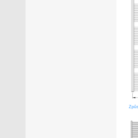
Z
půs