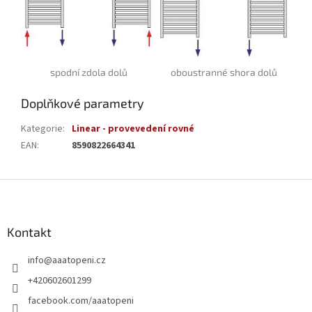
spodní zdola dolů
oboustranné shora dolů
Doplňkové parametry
Kategorie
:
Linear - provevedení rovné
EAN
:
8590822664341
Z
á
p
a
Kontakt
t
info
@
aaatopeni.cz
í
+420602601299
facebook.com/aaatopeni