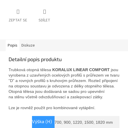
ZEPTAT SE
SDÍLET
Popis
Diskuze
Detailní popis produktu
Trubková otopná tělesa
KORALUX LINEAR COMFORT
jsou
vyrobena z uzavřených ocelových profilů s průřezem ve tvaru
“D” a rovných profilů s kruhovým průřezem. Rozteč připojení
na otopnou soustavu je odvozena z délky otopného tělesa.
Otopná tělesa jsou dodávaná se sadou pro upevnění
na stěnu včetně odvzdušňovací a zaslepovací zátky.
Lze je rovněž použít pro kombinované vytápění.
Výška (H)
700, 900, 1220, 1500, 1820 mm