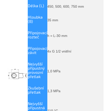
Délka (L)
450, 500, 600, 750 mm
Hloubka
35 mm
(B)
Připojovací
h = L-30 mm
rozteč
Připojovací
4x G 1/2 vnitřní
závit
Nejvyšší
přípustný
1,0 MPa
provozní
přetlak
Zkušební
1,3 MPa
přetlak
Nejvyšší
přípustná
110 °C