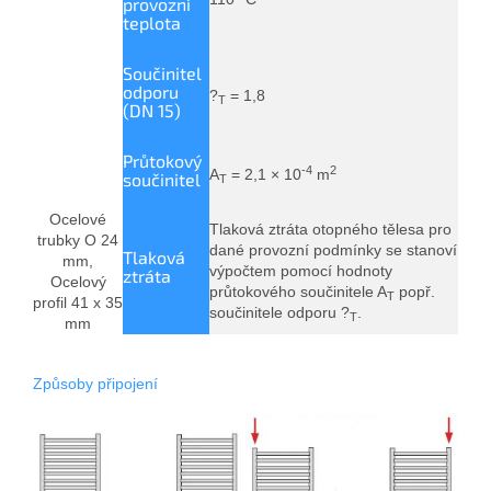
provozní
teplota
Součinitel
odporu
?
= 1,8
T
(DN 15)
Průtokový
-4
2
A
= 2,1 × 10
m
součinitel
T
Ocelové
Tlaková ztráta otopného tělesa pro
trubky O 24
dané provozní podmínky se stanoví
Tlaková
mm,
výpočtem pomocí hodnoty
ztráta
Ocelový
průtokového součinitele A
popř.
T
profil 41 x 35
součinitele odporu ?
.
T
mm
Z
působy připojen
í