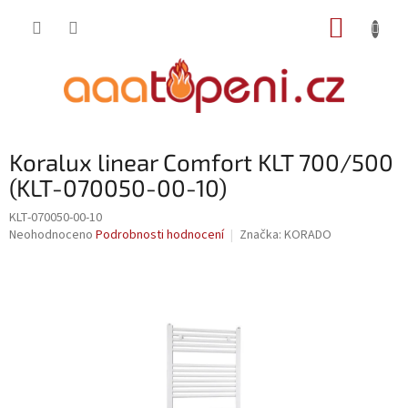
Přejít
NÁKUP
na
obsah
KOŠÍK
Koralux linear Comfort KLT 700/500
(KLT-070050-00-10)
KLT-070050-00-10
Průměrné
Neohodnoceno
Podrobnosti hodnocení
Značka:
KORADO
hodnocení
produktu
je
0,0
z
5
hvězdiček.