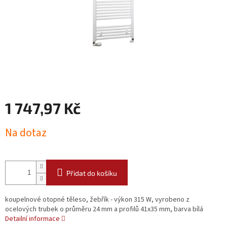
1 747,97 Kč
Měrná
Na dotaz
cena:
Přidat do košíku
koupelnové otopné těleso, žebřík - výkon 315 W, vyrobeno z
ocelových trubek o průměru 24 mm a profilů 41x35 mm, barva bílá
Detailní informace