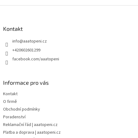
Z
á
p
a
Kontakt
t
info
@
aaatopeni.cz
í
+420602601299
facebook.com/aaatopeni
Informace pro vás
Kontakt
O firmě
Obchodní podmínky
Poradenství
Reklamační řád | aaatopeni.cz
Platba a doprava | aaatopeni.cz