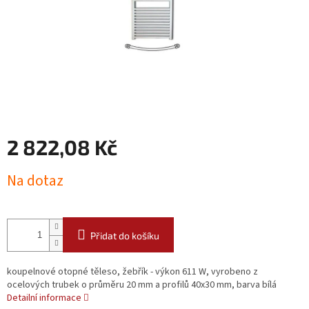
2 822,08 Kč
Měrná
Na dotaz
cena:
Přidat do košíku
koupelnové otopné těleso, žebřík - výkon 611 W, vyrobeno z
ocelových trubek o průměru 20 mm a profilů 40x30 mm, barva bílá
Detailní informace