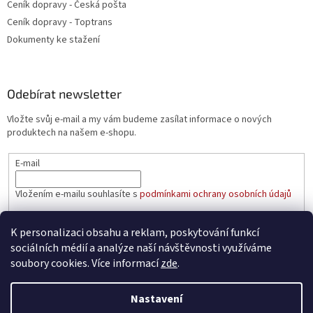
Ceník dopravy - Česká pošta
Ceník dopravy - Toptrans
Dokumenty ke stažení
Odebírat newsletter
Vložte svůj e-mail a my vám budeme zasílat informace o nových
produktech na našem e-shopu.
E-mail
Vložením e-mailu souhlasíte s
podmínkami ochrany osobních údajů
PŘIHLÁSIT SE
K personalizaci obsahu a reklam, poskytování funkcí
sociálních médií a analýze naší návštěvnosti využíváme
soubory cookies. Více informací
zde
.
Vytvořil Shoptet
Nastavení