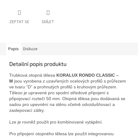
ZEPTAT SE
SDÍLET
Popis
Diskuze
Detailní popis produktu
Trubková otopná tělesa
KORALUX RONDO CLASSIC –
M
jsou vyrobena z uzavřených ocelových profilů s průřezem
ve tvaru “D” a prohnutých profilů s kruhovým průřezem.
Těleso je upravené pro spodní středové připojení s
připojovací roztečí 50 mm. Otopná tělesa jsou dodávaná se
sadou pro upevnění na stěnu včetně odvzdušňovací a
zaslepovací zátky.
Lze je rovněž použít pro kombinované vytápění.
Pro připojení otopného tělesa lze použít integrovanou