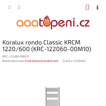
Přejít
NÁKUP
na
obsah
KOŠÍK
Koralux rondo Classic KRCM
1220/600 (KRC-122060-00M10)
KRC-122060-00M10
Průměrné
Neohodnoceno
Podrobnosti hodnocení
Značka:
KORADO
hodnocení
produktu
je
0,0
z
5
hvězdiček.