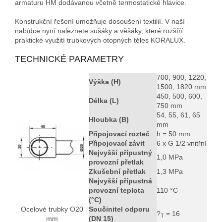
armaturu HM dodávanou včetně termostatické hlavice.
Konstrukční řešení umožňuje dosoušení textilií. V naší
nabídce nyní naleznete sušáky a věšáky, které rozšíří
praktické využití trubkových otopných těles KORALUX.
TECHNICKÉ PARAMETRY
700, 900, 1220,
Výška (H)
1500, 1820 mm
450, 500, 600,
Délka (L)
750 mm
54, 55, 61, 65
Hloubka (B)
mm
Připojovací rozteč
h = 50 mm
Připojovací závit
6 x G 1/2 vnitřní
Nejvyšší přípustný
1,0 MPa
provozní přetlak
Zkušební přetlak
1,3 MPa
Nejvyšší přípustná
provozní teplota
110 °C
(°C)
Ocelové trubky O20
Součinitel odporu
?
= 16
T
mm
(DN 15)