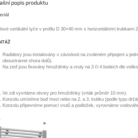
ailní popis produktu
eriál
ové vertikální tyče v profilu D 30×40 mm s horizontálními trubkami
NTÁŽ
Radiátory jsou instalovány v závislosti na zvoleném připojení u jed
oboustranné shora dolů).
Na zeď jsou fixovány hmoždínky a vruty na 3 či 4 bodech dle velikos
Ve zdi vyvrtáme otvory pro hmoždínky (vrták průměr 10 mm).
Konzolu umístíme buď mezi nebo na 2. a 3. trubku (podle typu drž
Konzolu připevníme pomocí vrutů a podložek, vyrovnáme vodováh