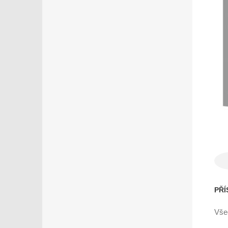
PŘÍ
Vše