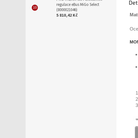
Det
regulace eBus MiGo Select
(8000021046)
Mat
5 810,42 Kč
Ocel
MO