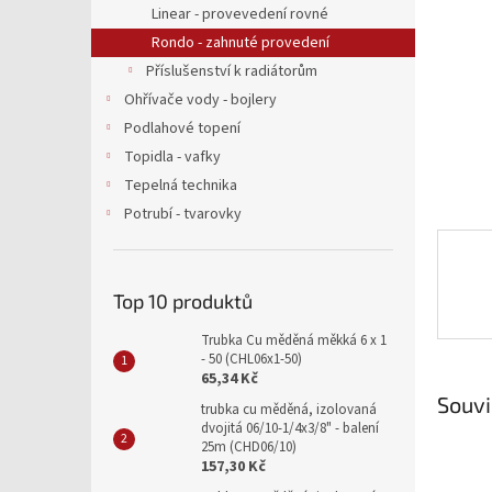
a
Linear - provevedení rovné
n
Rondo - zahnuté provedení
e
Příslušenství k radiátorům
l
Ohřívače vody - bojlery
Podlahové topení
Topidla - vafky
Tepelná technika
Potrubí - tvarovky
Top 10 produktů
Trubka Cu měděná měkká 6 x 1
- 50 (CHL06x1-50)
65,34 Kč
Souvi
trubka cu měděná, izolovaná
dvojitá 06/10-1/4x3/8" - balení
25m (CHD06/10)
157,30 Kč