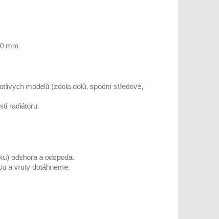
 20 mm
notlivých modelů (zdola dolů, spodní středové,
ti radiátoru.
áku) odshora a odspoda.
ou a vruty dotáhneme.