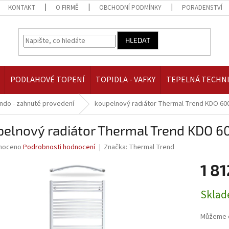
KONTAKT
O FIRMĚ
OBCHODNÍ PODMÍNKY
PORADENSTVÍ
HLEDAT
PODLAHOVÉ TOPENÍ
TOPIDLA - VAFKY
TEPELNÁ TECHN
ndo - zahnuté provedení
koupelnový radiátor Thermal Trend KDO 600
pelnový radiátor Thermal Trend KDO 6
né
noceno
Podrobnosti hodnocení
Značka:
Thermal Trend
ní
1 81
u
Měrná
Skla
cena:
ek.
Můžeme d