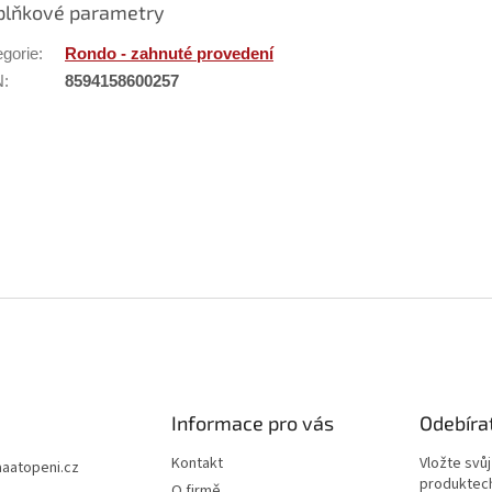
plňkové parametry
egorie
:
Rondo - zahnuté provedení
N
:
8594158600257
kuze
e první, kdo napíše příspěvek k této položce.
IDAT KOMENTÁŘ
Informace pro vás
Odebíra
Kontakt
Vložte svů
aaatopeni.cz
produktech
O firmě