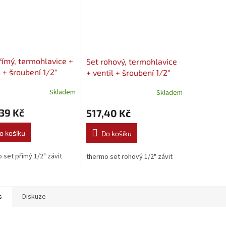
římý, termohlavice +
Set rohový, termohlavice
l + šroubení 1/2"
+ ventil + šroubení 1/2"
EX
VALVEX
Skladem
Skladem
39 Kč
517,40 Kč
o košíku
Do košíku
 set přímý 1/2" závit
thermo set rohový 1/2" závit
s
Diskuze