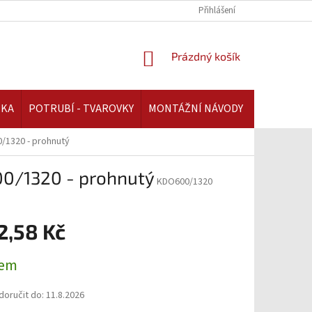
REKLAMAČNÍ ŘÁD | AAATOPENI.CZ
PLATBA A DOPRAVA | AAATOPENI.C
Přihlášení
NÁKUPNÍ
Prázdný košík
KOŠÍK
IKA
POTRUBÍ - TVAROVKY
MONTÁŽNÍ NÁVODY
/1320 - prohnutý
00/1320 - prohnutý
KDO600/1320
2,58 Kč
dem
oručit do:
11.8.2026