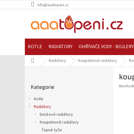
Přejít
info@aaatopeni.cz
na
obsah
KOTLE
RADIÁTORY
OHŘÍVAČE VODY - BOJLERY
Domů
Radiátory
Koupelnové radiátory
Ro
P
kou
o
Přeskočit
s
Průměr
Neohod
Kategorie
kategorie
t
hodnoce
r
produkt
Kotle
a
je
Radiátory
0,0
n
z
Deskové radiátory
n
5
í
Koupelnové radiátory
hvězdič
p
Topné tyče