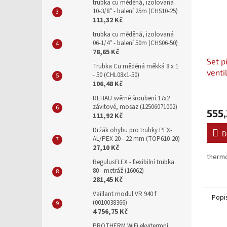
trubka cu měděná, izolovaná
10-3/8" - balení 25m (CHS10-25)
111,32 Kč
trubka cu měděná, izolovaná
06-1/4" - balení 50m (CHS06-50)
78,65 Kč
Set p
Trubka Cu měděná měkká 8 x 1
venti
- 50 (CHL08x1-50)
VALV
106,48 Kč
REHAU svěrné šroubení 17x2
závitové, mosaz (12506071002)
555,
111,92 Kč
Držák ohybu pro trubky PEX-
D
AL/PEX 20 - 22 mm (TOP610-20)
27,10 Kč
thermo
RegulusFLEX - flexibilní trubka
80 - metráž (16062)
281,45 Kč
Vaillant modul VR 940 f
Popi
(0010038366)
4 756,75 Kč
PROTHERM WiFi ekvitermní