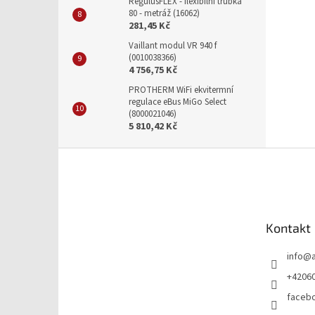
RegulusFLEX - flexibilní trubka
80 - metráž (16062)
281,45 Kč
Vaillant modul VR 940 f
(0010038366)
4 756,75 Kč
PROTHERM WiFi ekvitermní
regulace eBus MiGo Select
(8000021046)
5 810,42 Kč
Z
á
p
a
t
Kontakt
í
info
@
+4206
faceb