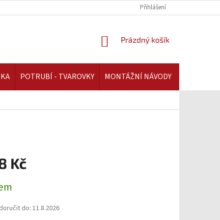
REKLAMAČNÍ ŘÁD | AAATOPENI.CZ
PLATBA A DOPRAVA | AAATOPENI.C
Přihlášení
NÁKUPNÍ
Prázdný košík
KOŠÍK
IKA
POTRUBÍ - TVAROVKY
MONTÁŽNÍ NÁVODY
8 Kč
dem
oručit do:
11.8.2026