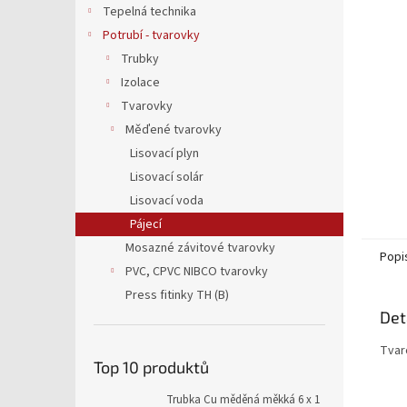
a
Tepelná technika
n
Potrubí - tvarovky
e
Trubky
l
Izolace
Tvarovky
Měďené tvarovky
Lisovací plyn
Lisovací solár
Lisovací voda
Pájecí
Mosazné závitové tvarovky
Popi
PVC, CPVC NIBCO tvarovky
Press fitinky TH (B)
Det
Tvaro
Top 10 produktů
Trubka Cu měděná měkká 6 x 1