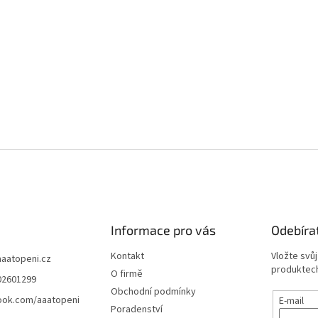
Informace pro vás
Odebíra
Kontakt
Vložte svů
aaatopeni.cz
produktech
O firmě
02601299
Obchodní podmínky
ook.com/aaatopeni
E-mail
Poradenství