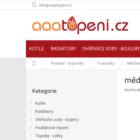
Přejít
info@aaatopeni.cz
na
obsah
KOTLE
RADIÁTORY
OHŘÍVAČE VODY - BOJLERY
Domů
Potrubí - tvarovky
Tvarovky
Měďen
P
mědě
o
Přeskočit
s
Průměr
Neohod
Kategorie
kategorie
t
hodnoce
r
produkt
Kotle
a
je
Radiátory
0,0
n
z
Ohřívače vody - bojlery
n
5
í
Podlahové topení
hvězdič
p
Topidla - vafky