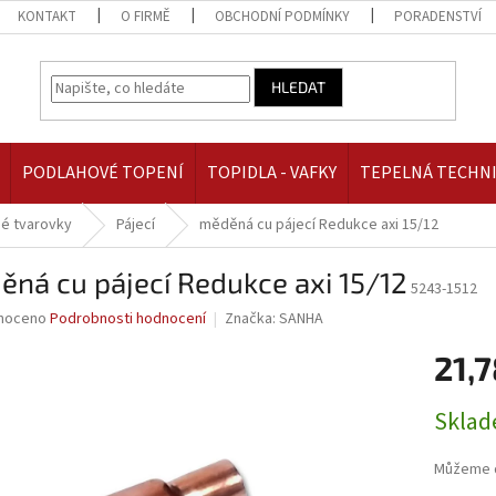
KONTAKT
O FIRMĚ
OBCHODNÍ PODMÍNKY
PORADENSTVÍ
HLEDAT
PODLAHOVÉ TOPENÍ
TOPIDLA - VAFKY
TEPELNÁ TECHN
é tvarovky
Pájecí
měděná cu pájecí Redukce axi 15/12
ná cu pájecí Redukce axi 15/12
5243-1512
né
noceno
Podrobnosti hodnocení
Značka:
SANHA
ní
21,7
u
Měrná
Skla
cena:
ek.
Můžeme d