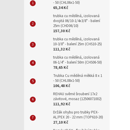
- 50 (CHL06x1-50)
65,34 Kč
trubka cu měděná, izolovaná
dvojitá 06/10-1/4x3/8" - balení
25m (CHD06/10)
157,30 Kč
trubka cu měděná, izolovaná
10-3/8" - balení 25m (CHS10-25)
111,32 Kč
trubka cu měděná, izolovaná
06-1/4" - balení 50m (CHS06-50)
78,65 Kč
Trubka Cu měděná měkká 8 x 1
- 50 (CHL08x1-50)
106,48 Kč
REHAU svěrné šroubení 17x2
závitové, mosaz (12506071002)
111,92 Kč
Držák ohybu pro trubky PEX-
AL/PEX 20 - 22 mm (TOP610-20)
27,10 Kč