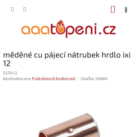
Přejít
NÁKUP
na
obsah
KOŠÍK
měděné cu pájecí nátrubek hrdlo ixi
12
5270-12
Průměrné
Neohodnoceno
Podrobnosti hodnocení
Značka:
SANHA
hodnocení
produktu
je
0,0
z
5
hvězdiček.