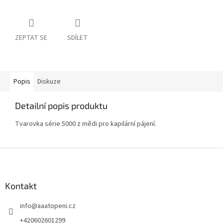
ZEPTAT SE
SDÍLET
Popis
Diskuze
Detailní popis produktu
Tvarovka série 5000 z mědi pro kapilární pájení.
Z
á
p
a
Kontakt
t
info
@
aaatopeni.cz
í
+420602601299