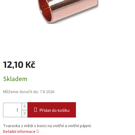
12,10 Kč
Měrná
Skladem
cena:
Můžeme doručit do:
7.8.2026
Přidat do košíku
Tvarovka z mědi s konci na vnitřní a vnitřní pájení.
Detailní informace