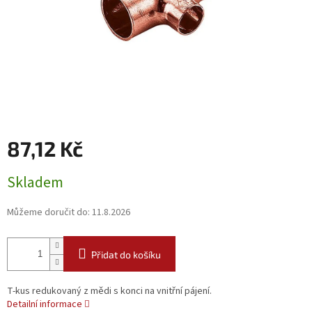
87,12 Kč
Měrná
Skladem
cena:
Můžeme doručit do:
11.8.2026
Přidat do košíku
T-kus redukovaný z mědi s konci na vnitřní pájení.
Detailní informace