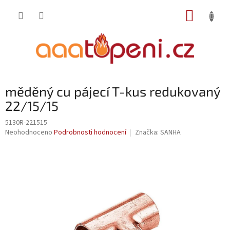
Přejít
NÁKUP
na
obsah
KOŠÍK
měděný cu pájecí T-kus redukovaný
22/15/15
5130R-221515
Průměrné
Neohodnoceno
Podrobnosti hodnocení
Značka:
SANHA
hodnocení
produktu
je
0,0
z
5
hvězdiček.