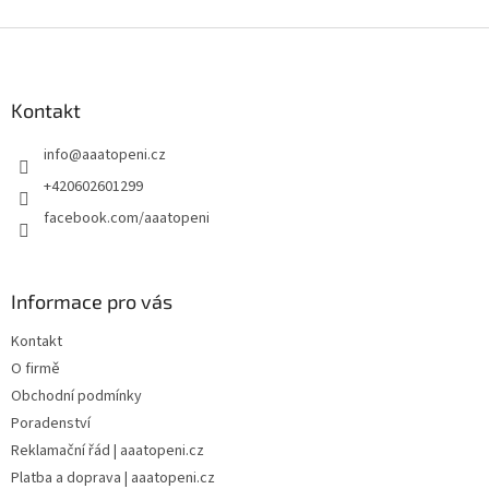
Z
á
p
a
Kontakt
t
info
@
aaatopeni.cz
í
+420602601299
facebook.com/aaatopeni
Informace pro vás
Kontakt
O firmě
Obchodní podmínky
Poradenství
Reklamační řád | aaatopeni.cz
Platba a doprava | aaatopeni.cz