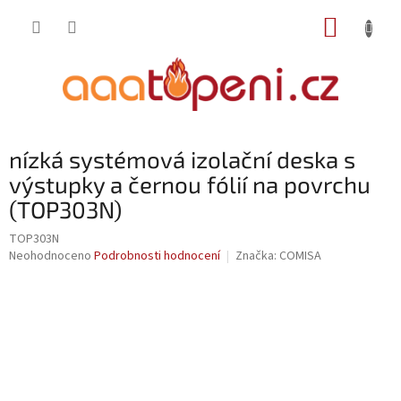
Přejít
NÁKUP
na
obsah
KOŠÍK
nízká systémová izolační deska s
výstupky a černou fólií na povrchu
(TOP303N)
TOP303N
Průměrné
Neohodnoceno
Podrobnosti hodnocení
Značka:
COMISA
hodnocení
produktu
je
0,0
z
5
hvězdiček.