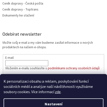
Ceník dopravy - Česká pošta
Ceník dopravy - Toptrans
Dokumenty ke stažení
Odebírat newsletter
Vložte svůj e-mail a my vám budeme zasílat informace o nových
produktech na našem e-shopu.
E-mail
Vložením e-mailu souhlasíte s
podmínkami ochrany osobních údajů
PŘIHLÁSIT SE
K personalizaci obsahu a reklam, poskytování funkcí
sociálních médií a analýze naší návštěvnosti využíváme
soubory cookies. Více informací
zde
.
Vytvořil Shoptet
Nastavení