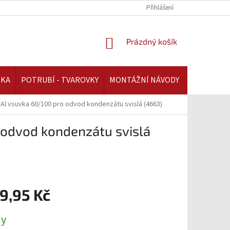
REKLAMAČNÍ ŘÁD | AAATOPENI.CZ
PLATBA A DOPRAVA | AAATOPENI.C
Přihlášení
NÁKUPNÍ
Prázdný košík
KOŠÍK
IKA
POTRUBÍ - TVAROVKY
MONTÁŽNÍ NÁVODY
 Al vsuvka 60/100 pro odvod kondenzátu svislá (4663)
 odvod kondenzátu svislá
9,95 Kč
ny