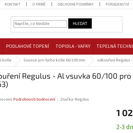
KONTAKT
O FIRMĚ
OBCHODNÍ PODMÍNKY
PORADENSTVÍ
HLEDAT
PODLAHOVÉ TOPENÍ
TOPIDLA - VAFKY
TEPELNÁ TECHN
í kotle
Souosé pro turbo kotle 60/100 mm
odkouření Regulus -
uření Regulus - Al vsuvka 60/100 pro
63)
né
noceno
Podrobnosti hodnocení
Značka:
Regulus
ní
1 02
u
Měrná
2-3 d
cena: