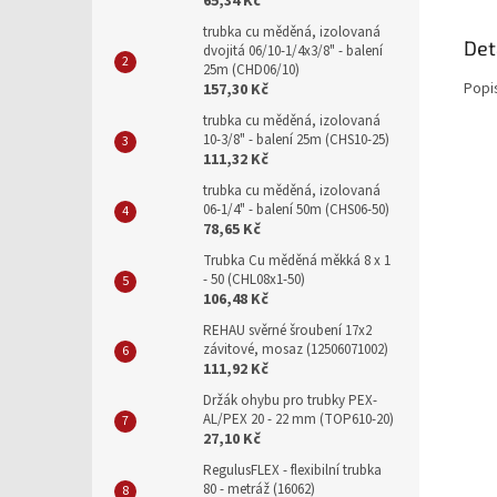
65,34 Kč
trubka cu měděná, izolovaná
Det
dvojitá 06/10-1/4x3/8" - balení
25m (CHD06/10)
Popi
157,30 Kč
trubka cu měděná, izolovaná
10-3/8" - balení 25m (CHS10-25)
111,32 Kč
trubka cu měděná, izolovaná
06-1/4" - balení 50m (CHS06-50)
78,65 Kč
Trubka Cu měděná měkká 8 x 1
- 50 (CHL08x1-50)
106,48 Kč
REHAU svěrné šroubení 17x2
závitové, mosaz (12506071002)
111,92 Kč
Držák ohybu pro trubky PEX-
AL/PEX 20 - 22 mm (TOP610-20)
27,10 Kč
RegulusFLEX - flexibilní trubka
80 - metráž (16062)