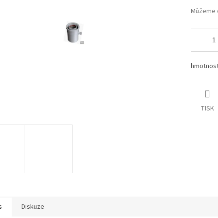
ek.
Můžeme d
hmotnost 
TISK
s
Diskuze