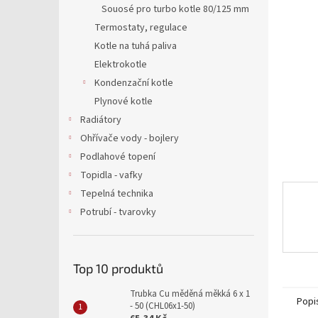
5
a
Souosé pro turbo kotle 80/125 mm
hvězdič
n
Termostaty, regulace
e
Kotle na tuhá paliva
l
Elektrokotle
Kondenzační kotle
Plynové kotle
Radiátory
Ohřívače vody - bojlery
Podlahové topení
Topidla - vafky
Tepelná technika
Potrubí - tvarovky
Top 10 produktů
Trubka Cu měděná měkká 6 x 1
Popi
- 50 (CHL06x1-50)