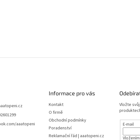
Informace pro vás
Odebíra
Kontakt
Vložte svů
aaatopeni.cz
produktech
O firmě
02601299
Obchodní podmínky
ook.com/aaatopeni
E-mail
Poradenství
Reklamační řád | aaatopeni.cz
Vložením