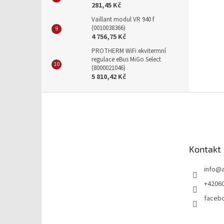
281,45 Kč
Vaillant modul VR 940 f
(0010038366)
4 756,75 Kč
PROTHERM WiFi ekvitermní
regulace eBus MiGo Select
(8000021046)
5 810,42 Kč
Z
á
p
a
t
Kontakt
í
info
@
+4206
faceb