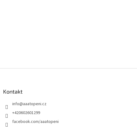
Z
á
p
a
Kontakt
t
info
@
aaatopeni.cz
í
+420602601299
facebook.com/aaatopeni