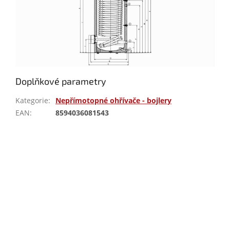
Doplňkové parametry
Kategorie
:
Nepřímotopné ohřívače - bojlery
EAN
:
8594036081543
Buďte první, kdo napíše příspěvek k této položce.
PŘIDAT KOMENTÁŘ