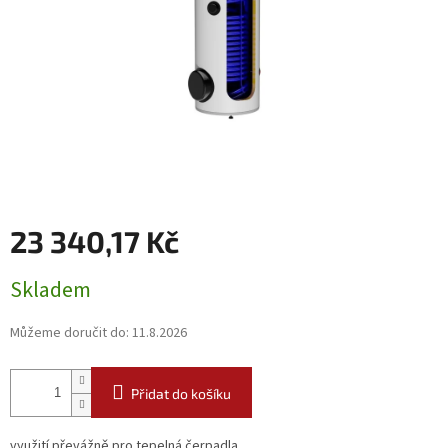
23 340,17 Kč
Měrná
Skladem
cena:
Můžeme doručit do:
11.8.2026
Přidat do košíku
využití převážně pro tepelná čerpadla