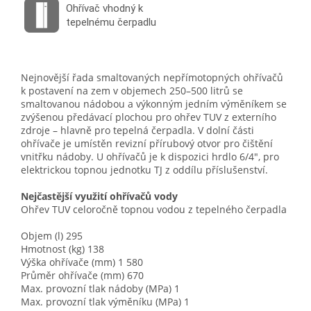
Ohřívač vhodný k
tepelnému čerpadlu
Nejnovější řada smaltovaných nepřímotopných ohřívačů
k postavení na zem v objemech 250–500 litrů se
smaltovanou nádobou a výkonným jedním výměníkem se
zvýšenou předávací plochou pro ohřev TUV z externího
zdroje – hlavně pro tepelná čerpadla. V dolní části
ohřívače je umístěn revizní přírubový otvor pro čištění
vnitřku nádoby. U ohřívačů je k dispozici hrdlo 6/4", pro
elektrickou topnou jednotku TJ z oddílu příslušenství.
Nejčastější využití ohřívačů vody
Ohřev TUV celoročně topnou vodou z tepelného čerpadla
Objem (l) 295
Hmotnost (kg) 138
Výška ohřívače (mm) 1 580
Průměr ohřívače (mm) 670
Max. provozní tlak nádoby (MPa) 1
Max. provozní tlak výměníku (MPa) 1