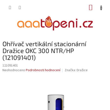
Přejít
NÁKUP
na
obsah
KOŠÍK
Ohřívač vertikální stacionární
Dražice OKC 300 NTR/HP
(121091401)
121091401
Průměrné
Neohodnoceno
Podrobnosti hodnocení
Značka:
Dražice
hodnocení
produktu
je
0,0
z
5
hvězdiček.