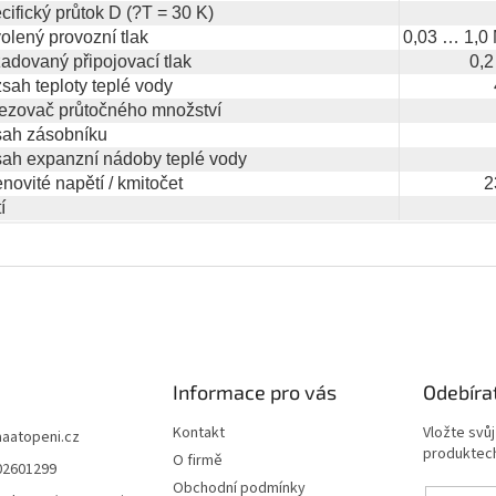
cifický průtok D (?T = 30 K)
olený provozní tlak
0,03 … 1,0 
adovaný připojovací tlak
0,2
sah teploty teplé vody
zovač průtočného množství
ah zásobníku
ah expanzní nádoby teplé vody
novité napětí / kmitočet
2
í
Informace pro vás
Odebíra
Kontakt
Vložte svů
aaatopeni.cz
produktech
O firmě
02601299
Obchodní podmínky