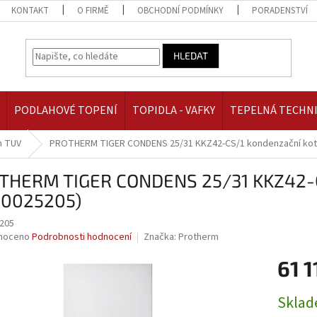
KONTAKT
O FIRMĚ
OBCHODNÍ PODMÍNKY
PORADENSTVÍ
HLEDAT
PODLAHOVÉ TOPENÍ
TOPIDLA - VAFKY
TEPELNÁ TECHN
m TUV
PROTHERM TIGER CONDENS 25/31 KKZ42-CS/1 kondenzační kote
THERM TIGER CONDENS 25/31 KKZ42-CS
10025205)
205
né
noceno
Podrobnosti hodnocení
Značka:
Protherm
ní
61 1
u
Měrná
Skla
cena: