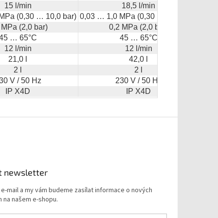
15 l/min
18,5 l/min
MPa (0,30 … 10,0 bar)
0,03 … 1,0 MPa (0,30 … 10,0 bar)
0,03
 MPa (2,0 bar)
0,2 MPa (2,0 bar)
45 … 65°C
45 … 65°C
12 l/min
12 l/min
21,0 l
42,0 l
2 l
2 l
30 V / 50 Hz
230 V / 50 Hz
IP X4D
IP X4D
t newsletter
j e-mail a my vám budeme zasílat informace o nových
 na našem e-shopu.