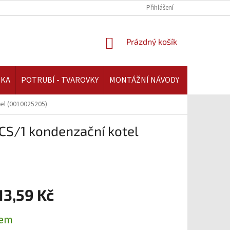
REKLAMAČNÍ ŘÁD | AAATOPENI.CZ
PLATBA A DOPRAVA | AAATOPENI.C
Přihlášení
NÁKUPNÍ
Prázdný košík
KOŠÍK
IKA
POTRUBÍ - TVAROVKY
MONTÁŽNÍ NÁVODY
l (0010025205)
/1 kondenzační kotel
13,59 Kč
dem