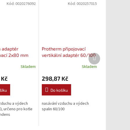
Kód:
0020276092
Kód:
0020257015
 adaptér
Protherm připojovací
vací 2x80 mm
vertikální adaptér 60/100
Další
produkt
(0020276092)
mm Gepard
Skladem
Skladem
(0020257015)
 Kč
298,87 Kč
šíku
Do košíku
zduchu a výdech
nasávání vzduchu a výdech
0, určeno pro kotle
spalin 60/100
ndens