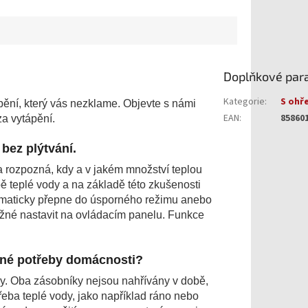
Doplňkové par
Kategorie
:
S ohř
ní, který vás nezklame. Objevte s námi
EAN
:
85860
za vytápění.
bez plýtvání.
a rozpozná, kdy a v jakém množství teplou
ě teplé vody a na základě této zkušenosti
utomaticky přepne do úsporného režimu anebo
žné nastavit na ovládacím panelu. Funkce
ečné potřeby domácnosti?
y. Oba zásobníky nejsou nahřívány v době,
řeba teplé vody, jako například ráno nebo