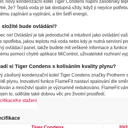
er, nový kondenzační kotel Tiger Condens naplní zásobníky tep
tré, že? Teplá voda je tak dostupná vždy, když ji nejvíce potře
tému zapínání a vypínání, a tím šetří energii.
 složité bude ovládání?
ec ne! Ovládání je tak jednoduché a intuitivní jako ovládání va
e spotřeba, jakou teplotu má voda nebo kdy je nutná servisní p
jný ovládací panel, takže budete mít veškeré informace a funkce
tému pomocí chytré aplikace MiControl, uživatelské rozhraní vyp
adí si Tiger Condens s kolísáním kvality plynu?
ý závěsný kondenzační kotel Tiger Condens značky Protherm se
litě plynu. Inovativní funkce FlameFit nastaví spalování dle smě
lován a množství spalin je významně redukováno. FlameFit vám z
ejen to, uděláte také dobrou věc pro životní prostředí.
cifikace
Ke stažení
cifikace
Tiger Condens
20/