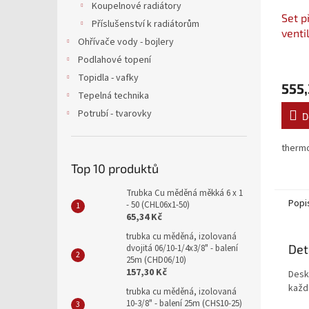
Koupelnové radiátory
Set p
Příslušenství k radiátorům
venti
Ohřívače vody - bojlery
VALV
Podlahové topení
Topidla - vafky
555,
Tepelná technika
Potrubí - tvarovky
D
thermo
Top 10 produktů
Trubka Cu měděná měkká 6 x 1
Popi
- 50 (CHL06x1-50)
65,34 Kč
trubka cu měděná, izolovaná
Det
dvojitá 06/10-1/4x3/8" - balení
25m (CHD06/10)
157,30 Kč
Desko
každ
trubka cu měděná, izolovaná
10-3/8" - balení 25m (CHS10-25)