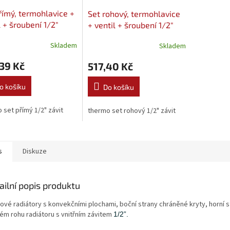
římý, termohlavice +
Set rohový, termohlavice
l + šroubení 1/2"
+ ventil + šroubení 1/2"
EX
VALVEX
Skladem
Skladem
39 Kč
517,40 Kč
o košíku
Do košíku
 set přímý 1/2" závit
thermo set rohový 1/2" závit
s
Diskuze
ailní popis produktu
vé radiátory s konvekčními plochami, boční strany chráněné kryty, horní st
ém rohu radiátoru s vnitřním závitem
1/2”.