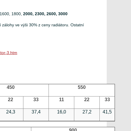
 1600, 1800,
2000, 2300, 2600, 3000
zálohy ve výši 30% z ceny radiátoru. Ostatní
tor-3.htm
450
550
22
33
11
22
33
24,3
37,4
16,0
27,2
41,5
900