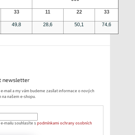
33
11
22
33
49,8
28,6
50,1
74,6
t newsletter
j e-mail a my vám budeme zasílat informace o nových
 na našem e-shopu.
 e-mailu souhlasíte s
podmínkami ochrany osobních