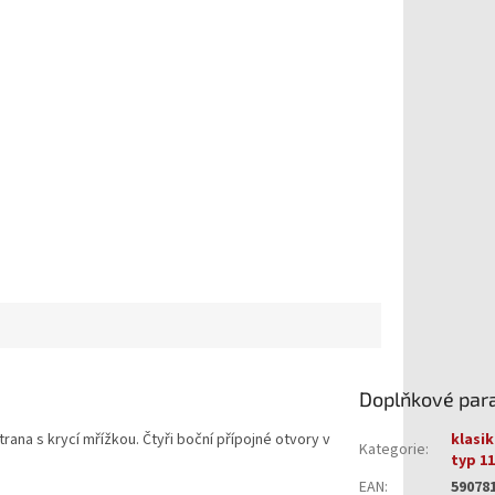
Doplňkové par
rana s krycí mřížkou. Čtyři boční přípojné otvory v
klasik
Kategorie
:
typ 11
EAN
:
59078