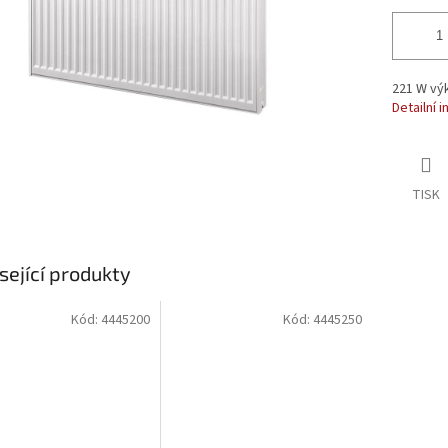
221 W výk
Detailní 
TISK
sející produkty
Kód:
4445200
Kód:
4445250