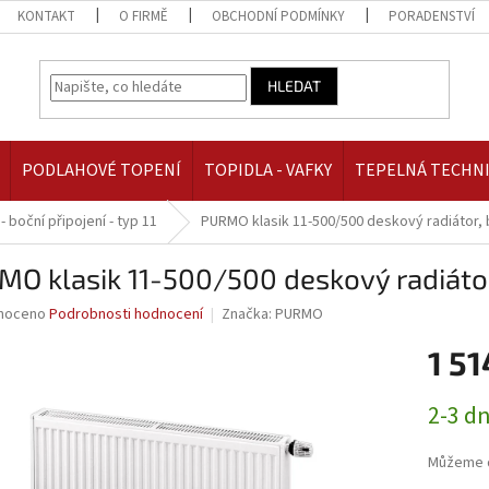
KONTAKT
O FIRMĚ
OBCHODNÍ PODMÍNKY
PORADENSTVÍ
HLEDAT
PODLAHOVÉ TOPENÍ
TOPIDLA - VAFKY
TEPELNÁ TECHN
 - boční připojení - typ 11
PURMO klasik 11-500/500 deskový radiátor, 
O klasik 11-500/500 deskový radiátor,
né
noceno
Podrobnosti hodnocení
Značka:
PURMO
ní
1 51
u
Měrná
2-3 d
cena:
ek.
Můžeme d