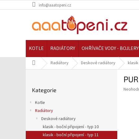
Přejít
info@aaatopeni.cz
na
obsah
KOTLE
RADIÁTORY
OHŘÍVAČE VODY - BOJLERY
Domů
Radiátory
Deskové radiátory
klasik
P
PURM
o
Přeskočit
s
Průměr
Neohod
Kategorie
kategorie
t
hodnoce
r
produkt
Kotle
a
je
Radiátory
0,0
n
z
Deskové radiátory
n
5
í
klasik - boční připojení - typ 10
hvězdič
p
klasik - boční připojení - typ 11