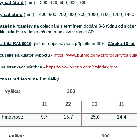
y radiátorů
(mm) – 300
,
450
, 550, 600, 900
y radiátorů
(mm) – 400, 600, 700, 800, 900, 1000, 1100, 1200, 1400,
razněné rozměry
na objednání s termínem dodání 3-6 týdnů od složení 
kle skladem v dostatečném množství v rámci ČR.
a bílá RAL9016
, jiné na objednávku s příplatkem 30%.
Záruka 10 let
oušejte kalkulátor výpočtu -
https://www.purmo.com/cz/produkty/calcula
 na stránkách výrobce -
https://www.purmo.com/cz/index.htm
nost radiátoru na 1 m délky
výška:
300
11
22
33
11
hmotnost:
9,7
15,7
25,0
14,4
výška:
600