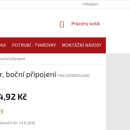
REKLAMAČNÍ ŘÁD | AAATOPENI.CZ
PLATBA A DOPRAVA | AAATOPENI.C
Přihlášení
NÁKUPNÍ
Prázdný košík
KOŠÍK
IKA
POTRUBÍ - TVAROVKY
MONTÁŽNÍ NÁVODY
boční připojení
 boční připojení
F061105005010300
4,92 Kč
ny
oručit do:
13.8.2026