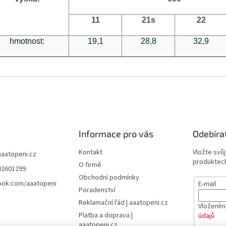
11
21s
22
hmotnost:
19,1
28,8
32,9
Informace pro vás
Odebíra
Kontakt
Vložte svů
aaatopeni.cz
produktech
O firmě
02601299
Obchodní podmínky
ook.com/aaatopeni
E-mail
Poradenství
Reklamační řád | aaatopeni.cz
Vložením
Platba a doprava |
údajů
aaatopeni.cz