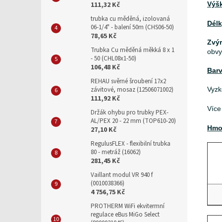
111,32 Kč
Výšk
trubka cu měděná, izolovaná
Délk
06-1/4" - balení 50m (CHS06-50)
78,65 Kč
Zvý
Trubka Cu měděná měkká 8 x 1
obvy
- 50 (CHL08x1-50)
106,48 Kč
Barv
REHAU svěrné šroubení 17x2
závitové, mosaz (12506071002)
Vyzk
111,92 Kč
Více
Držák ohybu pro trubky PEX-
AL/PEX 20 - 22 mm (TOP610-20)
Hmot
27,10 Kč
RegulusFLEX - flexibilní trubka
80 - metráž (16062)
281,45 Kč
Vaillant modul VR 940 f
(0010038366)
4 756,75 Kč
PROTHERM WiFi ekvitermní
regulace eBus MiGo Select