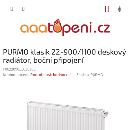
Přejít
NÁKUP
na
obsah
KOŠÍK
PURMO klasik 22-900/1100 deskový
radiátor, boční připojení
F062209011010300
Průměrné
Neohodnoceno
Podrobnosti hodnocení
Značka:
PURMO
hodnocení
produktu
je
0,0
z
5
hvězdiček.