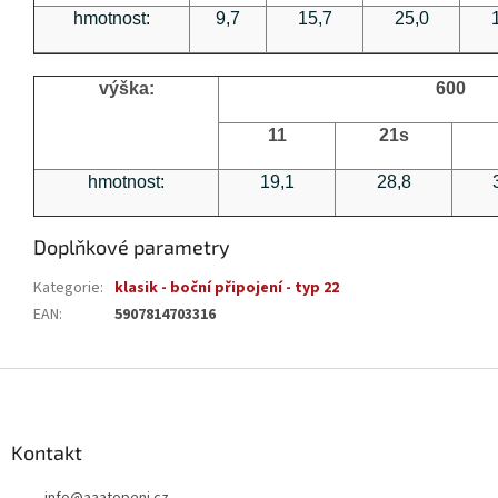
hmotnost:
9,7
15,7
25,0
výška:
600
11
21s
hmotnost:
19,1
28,8
Doplňkové parametry
Kategorie
:
klasik - boční připojení - typ 22
EAN
:
5907814703316
Z
á
p
a
Kontakt
t
info
@
aaatopeni.cz