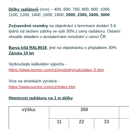
Délky radiátorů
(mm) – 400, 600, 700, 800, 900, 1000,
1100, 1200, 1400, 1600, 1800,
2000, 2300, 2600, 3000
Zvýrazněné rozměry
na objednání s termínem dodání 3-6
týdnů od složení zálohy ve výši 30% z ceny radiátoru. Ostatní
obvykle skladem v dostatečném množství v rámci ČR.
Barva bílá RAL9016
, jiné na objednávku s příplatkem 30%.
Záruka 10 let
Vyzkoušejte kalkulátor výpočtu -
https://www.purmo.com/cz/produkty/calculator-3.htm
Více na stránkách výrobce -
https://www.purmo.com/cz/index.htm
Hmotnost radiátoru na 1 m délky
výška:
300
11
22
33