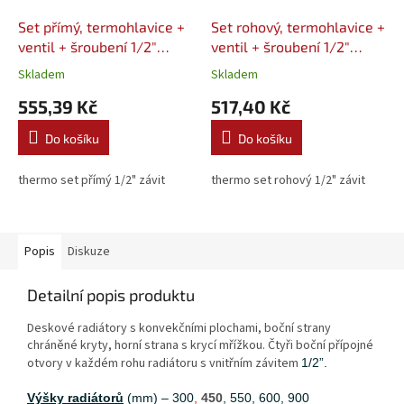
Set přímý, termohlavice +
Set rohový, termohlavice +
ventil + šroubení 1/2"
ventil + šroubení 1/2"
VALVEX
VALVEX
Skladem
Skladem
555,39 Kč
517,40 Kč
Do košíku
Do košíku
thermo set přímý 1/2" závit
thermo set rohový 1/2" závit
Popis
Diskuze
Detailní popis produktu
Deskové radiátory s konvekčními plochami, boční strany
chráněné kryty, horní strana s krycí mřížkou. Čtyři boční přípojné
otvory v každém rohu radiátoru s vnitřním závitem
1/2”.
Výšky radiátorů
(mm) – 300
,
450
, 550, 600, 900