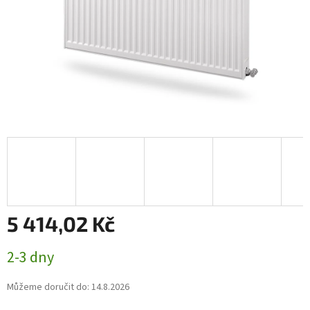
5 414,02 Kč
Měrná
2-3 dny
cena:
Můžeme doručit do:
14.8.2026