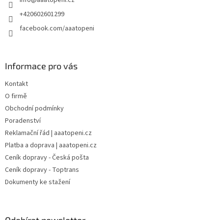
í
+420602601299
facebook.com/aaatopeni
Informace pro vás
Kontakt
O firmě
Obchodní podmínky
Poradenství
Reklamační řád | aaatopeni.cz
Platba a doprava | aaatopeni.cz
Ceník dopravy - Česká pošta
Ceník dopravy - Toptrans
Dokumenty ke stažení
Odebírat newsletter