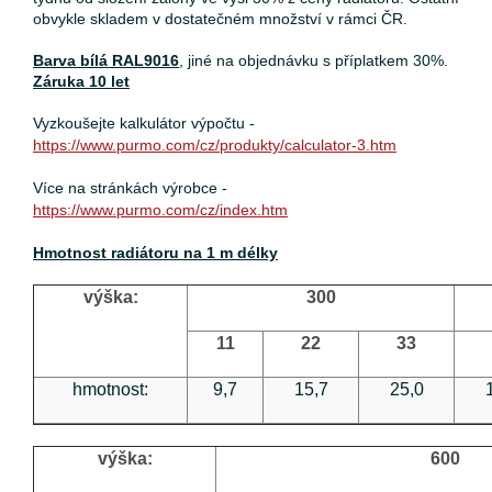
obvykle skladem v dostatečném množství v rámci ČR.
Barva bílá RAL9016
, jiné na objednávku s příplatkem 30%.
Záruka 10 let
Vyzkoušejte kalkulátor výpočtu -
https://www.purmo.com/cz/produkty/calculator-3.htm
Více na stránkách výrobce -
https://www.purmo.com/cz/index.htm
Hmotnost radiátoru na 1 m délky
výška:
300
11
22
33
hmotnost:
9,7
15,7
25,0
výška:
600