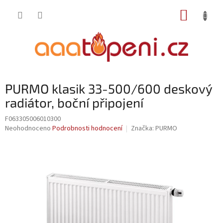
Přejít
NÁKUP
na
obsah
KOŠÍK
PURMO klasik 33-500/600 deskový
radiátor, boční připojení
F063305006010300
Průměrné
Neohodnoceno
Podrobnosti hodnocení
Značka:
PURMO
hodnocení
produktu
je
0,0
z
5
hvězdiček.