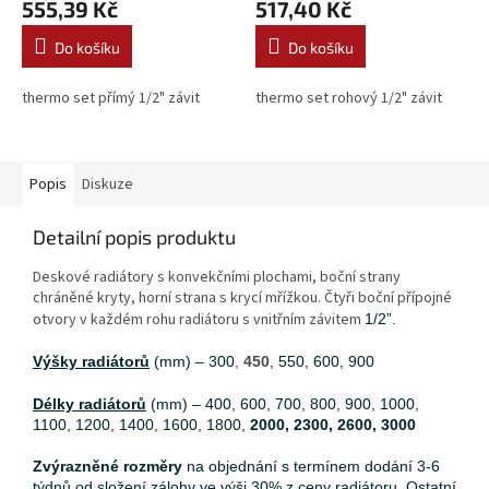
555,39 Kč
517,40 Kč
Do košíku
Do košíku
thermo set přímý 1/2" závit
thermo set rohový 1/2" závit
Popis
Diskuze
Detailní popis produktu
Deskové radiátory s konvekčními plochami, boční strany
chráněné kryty, horní strana s krycí mřížkou. Čtyři boční přípojné
otvory v každém rohu radiátoru s vnitřním závitem
1/2”.
Výšky radiátorů
(mm) – 300
,
450
, 550, 600, 900
Délky radiátorů
(mm) – 400, 600, 700, 800, 900, 1000,
1100, 1200, 1400, 1600, 1800,
2000, 2300, 2600, 3000
Zvýrazněné rozměry
na objednání s termínem dodání 3-6
týdnů od složení zálohy ve výši 30% z ceny radiátoru. Ostatní