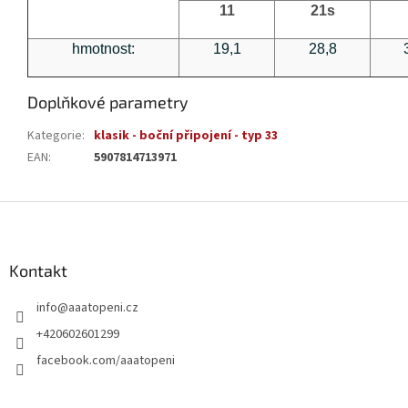
11
21s
hmotnost:
19,1
28,8
Doplňkové parametry
Kategorie
:
klasik - boční připojení - typ 33
EAN
:
5907814713971
Z
á
p
a
Kontakt
t
info
@
aaatopeni.cz
í
+420602601299
facebook.com/aaatopeni