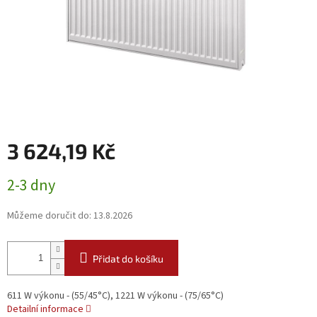
3 624,19 Kč
Měrná
2-3 dny
cena:
Můžeme doručit do:
13.8.2026
Přidat do košíku
611 W výkonu - (55/45°C), 1221 W výkonu - (75/65°C)
Detailní informace