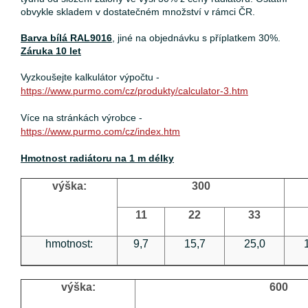
obvykle skladem v dostatečném množství v rámci ČR.
Barva bílá RAL9016
, jiné na objednávku s příplatkem 30%.
Záruka 10 let
Vyzkoušejte kalkulátor výpočtu -
https://www.purmo.com/cz/produkty/calculator-3.htm
Více na stránkách výrobce -
https://www.purmo.com/cz/index.htm
Hmotnost radiátoru na 1 m délky
výška:
300
11
22
33
hmotnost:
9,7
15,7
25,0
výška:
600