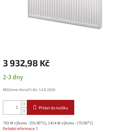
3 932,98 Kč
Měrná
2-3 dny
cena:
Můžeme doručit do:
14.8.2026
Přidat do košíku
703 W výkonu - (55/45°C), 1414 W výkonu - (75/65°C)
Detailní informace