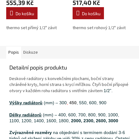
555,39 Kč
517,40 Kč
Do košíku
Do košíku
thermo set přímý 1/2" závit
thermo set rohový 1/2" závit
Popis
Diskuze
Detailní popis produktu
Deskové radiátory s konvekčními plochami, boční strany
chráněné kryty, horní strana s krycí mřížkou. Čtyři boční přípojné
otvory v každém rohu radiátoru s vnitřním závitem
1/2”.
Výšky radiátorů
(mm) – 300
,
450
, 550, 600, 900
Délky radiátorů
(mm) – 400, 600, 700, 800, 900, 1000,
1100, 1200, 1400, 1600, 1800,
2000, 2300, 2600, 3000
Zvýrazněné rozměry
na objednání s termínem dodání 3-6
týdnů od složení zálohy ve výši 30% z ceny radiátoru. Ostatní