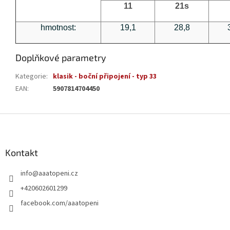
11
21s
hmotnost:
19,1
28,8
Doplňkové parametry
Kategorie
:
klasik - boční připojení - typ 33
EAN
:
5907814704450
Z
á
p
a
Kontakt
t
info
@
aaatopeni.cz
í
+420602601299
facebook.com/aaatopeni