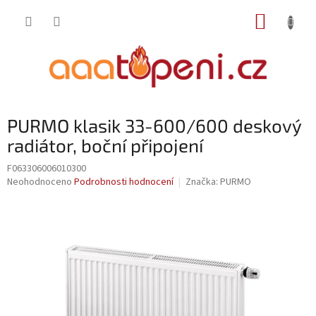
Přejít
NÁKUP
na
obsah
KOŠÍK
PURMO klasik 33-600/600 deskový
radiátor, boční připojení
F063306006010300
Průměrné
Neohodnoceno
Podrobnosti hodnocení
Značka:
PURMO
hodnocení
produktu
je
0,0
z
5
hvězdiček.