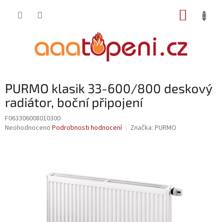
Přejít
NÁKUP
na
obsah
KOŠÍK
PURMO klasik 33-600/800 deskový
radiátor, boční připojení
F063306008010300
Průměrné
Neohodnoceno
Podrobnosti hodnocení
Značka:
PURMO
hodnocení
produktu
je
0,0
z
5
hvězdiček.