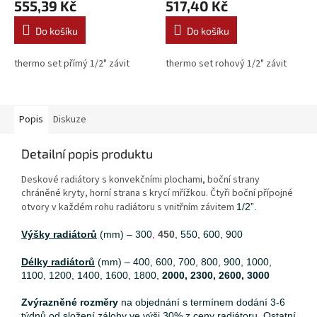
555,39 Kč
517,40 Kč
Do košíku
Do košíku
thermo set přímý 1/2" závit
thermo set rohový 1/2" závit
Popis
Diskuze
Detailní popis produktu
Deskové radiátory s konvekčními plochami, boční strany
chráněné kryty, horní strana s krycí mřížkou. Čtyři boční přípojné
otvory v každém rohu radiátoru s vnitřním závitem
1/2”.
Výšky radiátorů
(mm) – 300
,
450
, 550, 600, 900
Délky radiátorů
(mm) – 400, 600, 700, 800, 900, 1000,
1100, 1200, 1400, 1600, 1800,
2000, 2300, 2600, 3000
Zvýrazněné rozměry
na objednání s termínem dodání 3-6
týdnů od složení zálohy ve výši 30% z ceny radiátoru. Ostatní