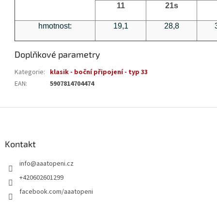
11
21s
hmotnost:
19,1
28,8
Doplňkové parametry
Kategorie
:
klasik - boční připojení - typ 33
EAN
:
5907814704474
Z
á
p
a
Kontakt
t
info
@
aaatopeni.cz
í
+420602601299
facebook.com/aaatopeni