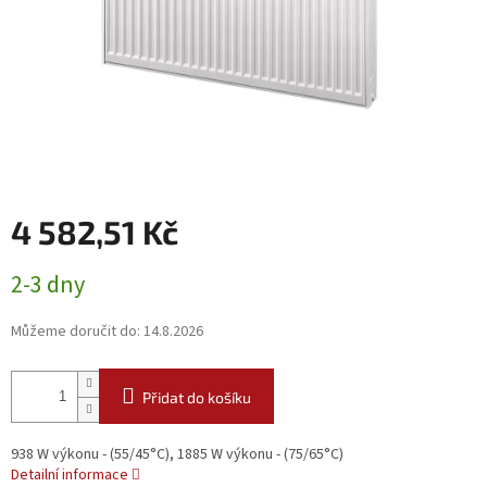
4 582,51 Kč
Měrná
2-3 dny
cena:
Můžeme doručit do:
14.8.2026
Přidat do košíku
938 W výkonu - (55/45°C), 1885 W výkonu - (75/65°C)
Detailní informace