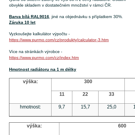
obvykle skladem v dostatečném množství v rámci ČR.
Barva bílá RAL9016
, jiné na objednávku s příplatkem 30%.
Záruka 10 let
Vyzkoušejte kalkulátor výpočtu -
https://www.purmo.com/cz/produkty/calculator-3.htm
Více na stránkách výrobce -
https://www.purmo.com/cz/index.htm
Hmotnost radiátoru na 1 m délky
výška:
300
11
22
33
hmotnost:
9,7
15,7
25,0
výška:
600