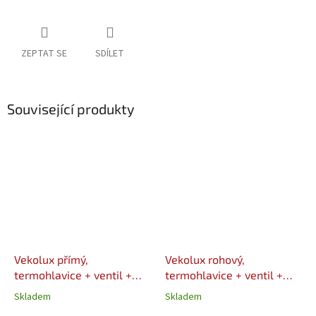
ZEPTAT SE
SDÍLET
Související produkty
Vekolux přímý,
Vekolux rohový,
termohlavice + ventil +
termohlavice + ventil +
šroubení + 2x EK 3/4"
šroubení + 2x EK 3/4"
Skladem
Skladem
VALVEX
VALVEX