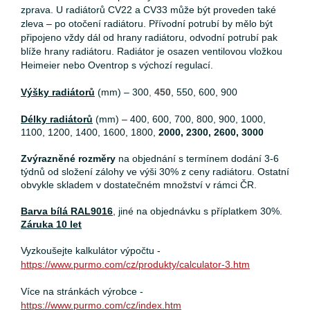
zprava. U radiátorů CV22 a CV33 může být proveden také
zleva – po otočení radiátoru. Přívodní potrubí by mělo být
připojeno vždy dál od hrany radiátoru, odvodní potrubí pak
blíže hrany radiátoru. Radiátor je osazen ventilovou vložkou
Heimeier nebo Oventrop s výchozí regulací.
Výšky radiátorů
(mm) – 300
,
450
, 550, 600, 900
Délky radiátorů
(mm) – 400, 600, 700, 800, 900, 1000,
1100, 1200, 1400, 1600, 1800,
2000, 2300, 2600, 3000
Zvýrazněné rozměry
na objednání s termínem dodání 3-6
týdnů od složení zálohy ve výši 30% z ceny radiátoru. Ostatní
obvykle skladem v dostatečném množství v rámci ČR.
Barva bílá RAL9016
, jiné na objednávku s příplatkem 30%.
Záruka 10 let
Vyzkoušejte kalkulátor výpočtu -
https://www.purmo.com/cz/produkty/calculator-3.htm
Více na stránkách výrobce -
https://www.purmo.com/cz/index.htm