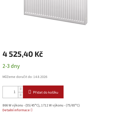
4 525,40 Kč
Měrná
2-3 dny
cena:
Můžeme doručit do:
14.8.2026
Přidat do košíku
866 W výkonu - (55/45°C), 1712 W výkonu - (75/65°C)
Detailní informace