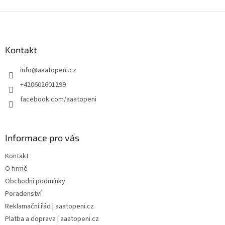
Z
á
p
a
Kontakt
t
info
@
aaatopeni.cz
í
+420602601299
facebook.com/aaatopeni
Informace pro vás
Kontakt
O firmě
Obchodní podmínky
Poradenství
Reklamační řád | aaatopeni.cz
Platba a doprava | aaatopeni.cz