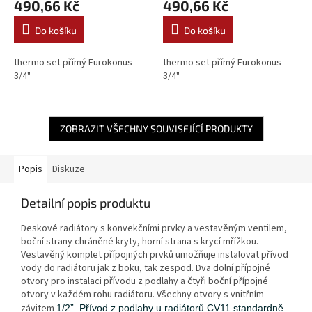
490,66 Kč
490,66 Kč
Do košíku
Do košíku
thermo set přímý Eurokonus
thermo set přímý Eurokonus
3/4"
3/4"
ZOBRAZIT VŠECHNY SOUVISEJÍCÍ PRODUKTY
Popis
Diskuze
Detailní popis produktu
Deskové radiátory s konvekčními prvky a vestavěným ventilem,
boční strany chráněné kryty, horní strana s krycí mřížkou.
Vestavěný komplet přípojných prvků umožňuje instalovat přívod
vody do radiátoru jak z boku, tak zespod. Dva dolní přípojné
otvory pro instalaci přívodu z podlahy a čtyři boční přípojné
otvory v každém rohu radiátoru. Všechny otvory s vnitřním
závitem
1/2”. P
řívod z podlahy u radiátorů CV11 standardně