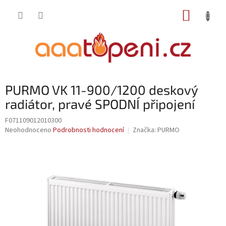
Přejít
NÁKUP
na
obsah
KOŠÍK
PURMO VK 11-900/1200 deskový
radiátor, pravé SPODNÍ připojení
F071109012010300
Průměrné
Neohodnoceno
Podrobnosti hodnocení
Značka:
PURMO
hodnocení
produktu
je
0,0
z
5
hvězdiček.