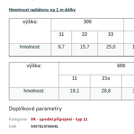
Hmotnost radiátoru na 1 m délky
výška:
300
11
22
33
hmotnost:
9,7
15,7
25,0
výška:
600
11
21s
hmotnost:
19,1
28,8
Doplňkové parametry
Kategorie
:
VK - spodní připojení - typ 11
EAN
:
5907814706041