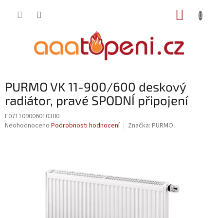
Přejít
NÁKUP
na
obsah
KOŠÍK
PURMO VK 11-900/600 deskový
radiátor, pravé SPODNÍ připojení
F071109006010300
Průměrné
Neohodnoceno
Podrobnosti hodnocení
Značka:
PURMO
hodnocení
produktu
je
0,0
z
5
hvězdiček.