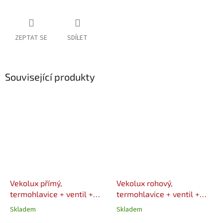
ZEPTAT SE
SDÍLET
Související produkty
Vekolux přímý,
Vekolux rohový,
termohlavice + ventil +
termohlavice + ventil +
šroubení + 2x EK 3/4"
šroubení + 2x EK 3/4"
Skladem
Skladem
VALVEX
VALVEX