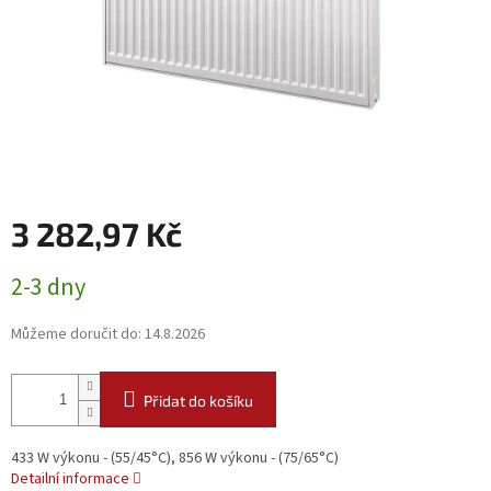
3 282,97 Kč
Měrná
2-3 dny
cena:
Můžeme doručit do:
14.8.2026
Přidat do košíku
433 W výkonu - (55/45°C), 856 W výkonu - (75/65°C)
Detailní informace