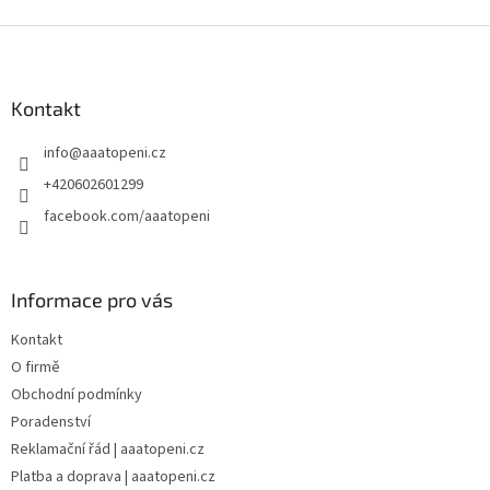
Z
á
p
a
Kontakt
t
info
@
aaatopeni.cz
í
+420602601299
facebook.com/aaatopeni
Informace pro vás
Kontakt
O firmě
Obchodní podmínky
Poradenství
Reklamační řád | aaatopeni.cz
Platba a doprava | aaatopeni.cz