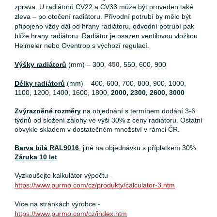
zprava. U radiátorů CV22 a CV33 může být proveden také
zleva – po otočení radiátoru. Přívodní potrubí by mělo být
připojeno vždy dál od hrany radiátoru, odvodní potrubí pak
blíže hrany radiátoru. Radiátor je osazen ventilovou vložkou
Heimeier nebo Oventrop s výchozí regulací.
Výšky radiátorů
(mm) – 300
,
450
, 550, 600, 900
Délky radiátorů
(mm) – 400, 600, 700, 800, 900, 1000,
1100, 1200, 1400, 1600, 1800,
2000, 2300, 2600, 3000
Zvýrazněné rozměry
na objednání s termínem dodání 3-6
týdnů od složení zálohy ve výši 30% z ceny radiátoru. Ostatní
obvykle skladem v dostatečném množství v rámci ČR.
Barva bílá RAL9016
, jiné na objednávku s příplatkem 30%.
Záruka 10 let
Vyzkoušejte kalkulátor výpočtu -
https://www.purmo.com/cz/produkty/calculator-3.htm
Více na stránkách výrobce -
https://www.purmo.com/cz/index.htm