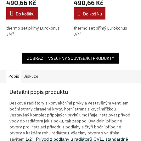
490,66 Kč
490,66 Kč
Do košíku
Do košíku
thermo set přímý Eurokonus
thermo set přímý Eurokonus
3/4"
3/4"
ZOBRAZIT VŠECHNY SOUVISEJÍCÍ PRODUKTY
Popis
Diskuze
Detailní popis produktu
Deskové radiátory s konvekčními prvky a vestavěným ventilem,
boční strany chráněné kryty, horní strana s krycí mřížkou.
Vestavěný komplet přípojných prvků umožňuje instalovat přívod
vody do radiátoru jak z boku, tak zespod. Dva dolní přípojné
otvory pro instalaci přívodu z podlahy a čtyři boční přípojné
otvory v každém rohu radiátoru. Všechny otvory s vnitřním
závitem
1/2”. P
řívod z podlahy u radiátorů CV11 standardně