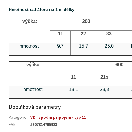
Hmotnost radiátoru na 1 m délky
výška:
300
11
22
33
hmotnost:
9,7
15,7
25,0
výška:
600
11
21s
hmotnost:
19,1
28,8
Doplňkové parametry
Kategorie
:
VK - spodní připojení - typ 11
EAN
:
5907814705983