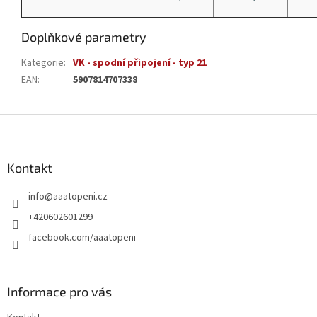
Doplňkové parametry
Kategorie
:
VK - spodní připojení - typ 21
EAN
:
5907814707338
Z
á
p
a
Kontakt
t
info
@
aaatopeni.cz
í
+420602601299
facebook.com/aaatopeni
Informace pro vás