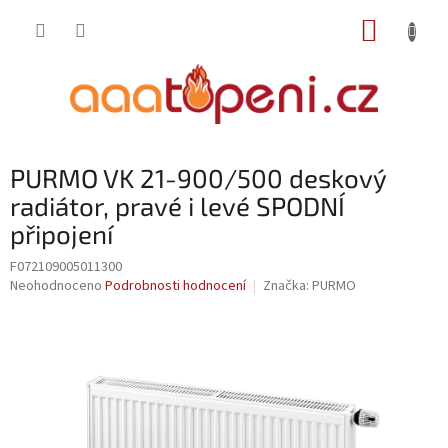
Přejít
NÁKUP
na
obsah
KOŠÍK
PURMO VK 21-900/500 deskový
radiátor, pravé i levé SPODNÍ
připojení
F072109005011300
Průměrné
Neohodnoceno
Podrobnosti hodnocení
Značka:
PURMO
hodnocení
produktu
je
0,0
z
5
hvězdiček.