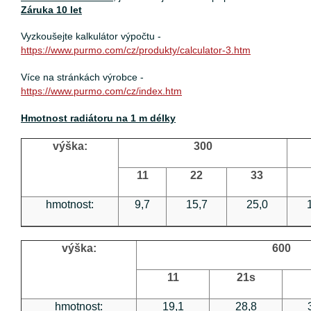
Záruka 10 let
Vyzkoušejte kalkulátor výpočtu -
https://www.purmo.com/cz/produkty/calculator-3.htm
Více na stránkách výrobce -
https://www.purmo.com/cz/index.htm
Hmotnost radiátoru na 1 m délky
výška:
300
11
22
33
hmotnost:
9,7
15,7
25,0
výška:
600
11
21s
hmotnost:
19,1
28,8