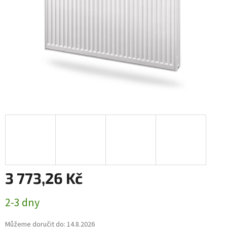
3 773,26 Kč
Měrná
2-3 dny
cena:
Můžeme doručit do:
14.8.2026