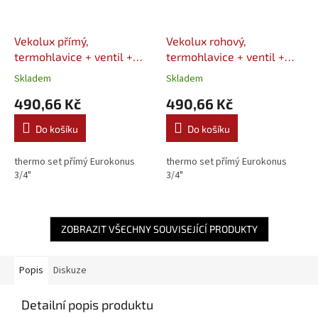
Vekolux přímý,
Vekolux rohový,
termohlavice + ventil +
termohlavice + ventil +
šroubení + 2x EK 3/4"
šroubení + 2x EK 3/4"
Skladem
Skladem
VALVEX
VALVEX
490,66 Kč
490,66 Kč
Do košíku
Do košíku
thermo set přímý Eurokonus
thermo set přímý Eurokonus
3/4"
3/4"
ZOBRAZIT VŠECHNY SOUVISEJÍCÍ PRODUKTY
Popis
Diskuze
Detailní popis produktu