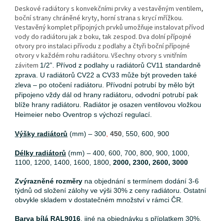
Deskové radiátory s konvekčními prvky a vestavěným ventilem,
boční strany chráněné kryty, horní strana s krycí mřížkou.
Vestavěný komplet přípojných prvků umožňuje instalovat přívod
vody do radiátoru jak z boku, tak zespod. Dva dolní přípojné
otvory pro instalaci přívodu z podlahy a čtyři boční přípojné
otvory v každém rohu radiátoru. Všechny otvory s vnitřním
závitem
1/2”. P
řívod z podlahy u radiátorů CV11 standardně
zprava. U radiátorů CV22 a CV33 může být proveden také
zleva – po otočení radiátoru. Přívodní potrubí by mělo být
připojeno vždy dál od hrany radiátoru, odvodní potrubí pak
blíže hrany radiátoru. Radiátor je osazen ventilovou vložkou
Heimeier nebo Oventrop s výchozí regulací.
Výšky radiátorů
(mm) – 300
,
450
, 550, 600, 900
Délky radiátorů
(mm) – 400, 600, 700, 800, 900, 1000,
1100, 1200, 1400, 1600, 1800,
2000, 2300, 2600, 3000
Zvýrazněné rozměry
na objednání s termínem dodání 3-6
týdnů od složení zálohy ve výši 30% z ceny radiátoru. Ostatní
obvykle skladem v dostatečném množství v rámci ČR.
Barva bílá RAL9016
, jiné na objednávku s příplatkem 30%.