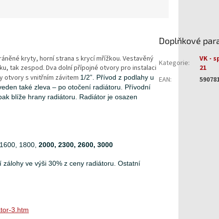
Doplňkové par
áněné kryty, horní strana s krycí mřížkou. Vestavěný
VK - s
Kategorie
:
u, tak zespod. Dva dolní přípojné otvory pro instalaci
21
ny otvory s vnitřním závitem
1/2”. P
řívod z podlahy u
EAN
:
59078
den také zleva – po otočení radiátoru. Přívodní
pak blíže hrany radiátoru. Radiátor je osazen
 1600, 1800,
2000, 2300, 2600, 3000
zálohy ve výši 30% z ceny radiátoru. Ostatní
tor-3.htm