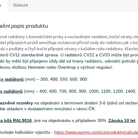
s
Diskuze
ailní popis produktu
ové radiátory s konvekčními prvky a vestavěným ventilem, boční strany chr
et přípojných prvků umožňuje instalovat přívod vody do radiátoru jak z bok
odu z podlahy a čtyři boční přípojné otvory v každém rohu radiátoru. Všech
átorů CV11 standardně zprava. U radiátorů CV22 a CV33 může být prove
ubí by mělo být připojeno vždy dál od hrany radiátoru, odvodní potrubí 
ilovou vložkou Heimeier nebo Oventrop s výchozí regulací.
y radiátorů
(mm) – 300
,
450
, 550, 600, 900
y radiátorů
(mm) – 400, 600, 700, 800, 900, 1000, 1100, 1200, 1400,
razněné rozměry
na objednání s termínem dodání 3-6 týdnů od složení 
kle skladem v dostatečném množství v rámci ČR.
a bílá RAL9016
, jiné na objednávku s příplatkem 30%.
Záruka 10 let
oušejte kalkulátor výpočtu -
https://www.purmo.com/cz/produkty/calcula