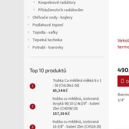
Koupelnové radiátory
Příslušenství k radiátorům
Ohřívače vody - bojlery
Podlahové topení
Topidla - vafky
Tepelná technika
Vekol
termo
Potrubí - tvarovky
šroub
VALV
490
Top 10 produktů
Trubka Cu měděná měkká 6 x 1
D
- 50 (CHL06x1-50)
65,34 Kč
thermo
trubka cu měděná, izolovaná
3/4"
dvojitá 06/10-1/4x3/8" - balení
25m (CHD06/10)
157,30 Kč
trubka cu měděná, izolovaná
10-3/8" - balení 25m (CHS10-25)