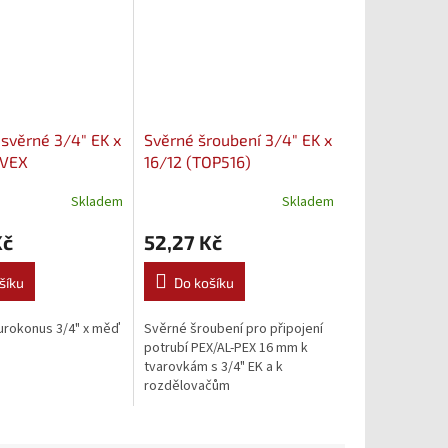
 svěrné 3/4" EK x
Svěrné šroubení 3/4" EK x
LVEX
16/12 (TOP516)
Skladem
Skladem
Kč
52,27 Kč
šíku
Do košíku
Eurokonus 3/4" x měď
Svěrné šroubení pro připojení
potrubí PEX/AL-PEX 16 mm k
tvarovkám s 3/4" EK a k
rozdělovačům