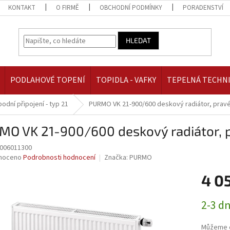
KONTAKT
O FIRMĚ
OBCHODNÍ PODMÍNKY
PORADENSTVÍ
HLEDAT
PODLAHOVÉ TOPENÍ
TOPIDLA - VAFKY
TEPELNÁ TECHN
podní připojení - typ 21
PURMO VK 21-900/600 deskový radiátor, pravé 
O VK 21-900/600 deskový radiátor, pr
006011300
né
noceno
Podrobnosti hodnocení
Značka:
PURMO
ní
4 0
u
Měrná
2-3 d
cena:
ek.
Můžeme d