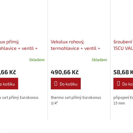
ux přímý,
Vekolux rohový,
šroubení
hlavice + ventil +
termohlavice + ventil +
15CU VA
ení + 2x EK 3/4"
šroubení + 2x EK 3/4"
Skladem
Skladem
EX
VALVEX
,66 Kč
490,66 Kč
58,68 
o košíku
Do košíku
Do ko
 set přímý Eurokonus
thermo set přímý Eurokonus
připojení 
3/4"
15 mm