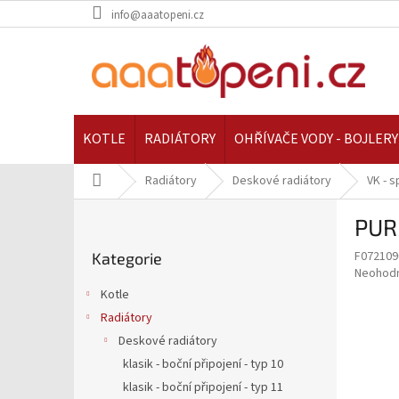
Přejít
info@aaatopeni.cz
na
obsah
KOTLE
RADIÁTORY
OHŘÍVAČE VODY - BOJLERY
Domů
Radiátory
Deskové radiátory
VK - s
P
PURM
o
Přeskočit
s
F072109
Kategorie
kategorie
t
Průměr
Neohod
r
hodnoce
Kotle
a
produkt
Radiátory
je
n
0,0
Deskové radiátory
n
z
í
klasik - boční připojení - typ 10
5
p
klasik - boční připojení - typ 11
hvězdič