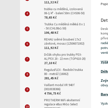
111,32 Kč
Popi
trubka cu měděná, izolovaná
06-1/4" - balení 50m (CHS06-50)
78,65 Kč
Det
Trubka Cu měděná měkká 8 x 1
- 50 (CHL08x1-50)
Desk
106,48 Kč
kompl
přív
REHAU svěrné šroubení 17x2
radi
závitové, mosaz (12506071002)
111,92 Kč
potr
vent
Držák ohybu pro trubky PEX-
AL/PEX 20 - 22 mm (TOP610-20)
Výšk
27,10 Kč
RegulusFLEX - flexibilní trubka
Délk
80 - metráž (16062)
281,45 Kč
Zvý
Vaillant modul VR 940 f
obvy
(0010038366)
4 756,75 Kč
Barv
PROTHERM WiFi ekvitermní
Vyzk
regulace eBus MiGo Select