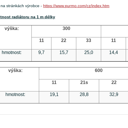
 na stránkách výrobce -
https://www.purmo.com/cz/index.htm
nost radiátoru na 1 m délky
výška:
300
11
22
33
11
hmotnost:
9,7
15,7
25,0
14,4
výška:
600
11
21s
22
hmotnost:
19,1
28,8
32,9