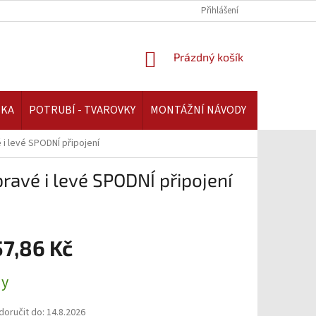
REKLAMAČNÍ ŘÁD | AAATOPENI.CZ
PLATBA A DOPRAVA | AAATOPENI.C
Přihlášení
NÁKUPNÍ
Prázdný košík
KOŠÍK
IKA
POTRUBÍ - TVAROVKY
MONTÁŽNÍ NÁVODY
i levé SPODNÍ připojení
avé i levé SPODNÍ připojení
57,86 Kč
ny
oručit do:
14.8.2026