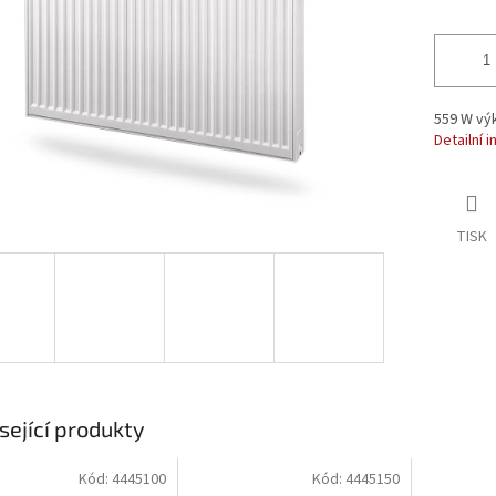
559 W výk
Detailní 
TISK
sející produkty
Kód:
4445100
Kód:
4445150