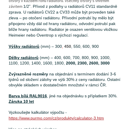
otvory v každém rohu radiátoru. Všechny otvory s vnitřním
závitem
1/2”. P
řívod z podlahy u radiátorů CV11 standardně
zprava. U radiátorů CV22 a CV33 může být proveden také
zleva – po otočení radiátoru. Přívodní potrubí by mělo být
připojeno vždy dál od hrany radiátoru, odvodní potrubí pak
blíže hrany radiátoru. Radiátor je osazen ventilovou vložkou
Heimeier nebo Oventrop s výchozí regulací.
Výšky radiátorů
(mm) – 300
,
450
, 550, 600, 900
Délky radiátorů
(mm) – 400, 600, 700, 800, 900, 1000,
1100, 1200, 1400, 1600, 1800,
2000, 2300, 2600, 3000
Zvýrazněné rozměry
na objednání s termínem dodání 3-6
týdnů od složení zálohy ve výši 30% z ceny radiátoru. Ostatní
obvykle skladem v dostatečném množství v rámci ČR.
Barva bílá RAL9016
, jiné na objednávku s příplatkem 30%.
Záruka 10 let
Vyzkoušejte kalkulátor výpočtu -
https://www.purmo.com/cz/produkty/calculator-3.htm