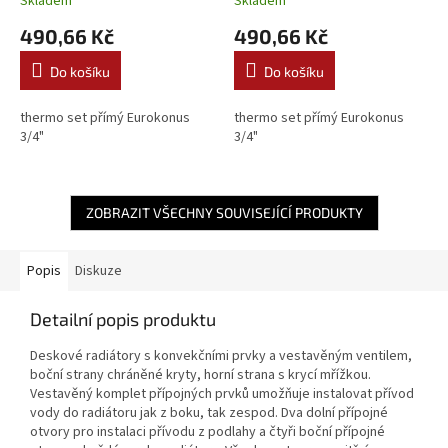
Skladem
Skladem
VALVEX
VALVEX
490,66 Kč
490,66 Kč
Do košíku
Do košíku
thermo set přímý Eurokonus
thermo set přímý Eurokonus
3/4"
3/4"
ZOBRAZIT VŠECHNY SOUVISEJÍCÍ PRODUKTY
Popis
Diskuze
Detailní popis produktu
Deskové radiátory s konvekčními prvky a vestavěným ventilem,
boční strany chráněné kryty, horní strana s krycí mřížkou.
Vestavěný komplet přípojných prvků umožňuje instalovat přívod
vody do radiátoru jak z boku, tak zespod. Dva dolní přípojné
otvory pro instalaci přívodu z podlahy a čtyři boční přípojné