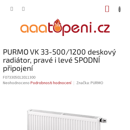
Přejít
NÁKUP
na
obsah
KOŠÍK
PURMO VK 33-500/1200 deskový
radiátor, pravé i levé SPODNÍ
připojení
F073305012011300
Průměrné
Neohodnoceno
Podrobnosti hodnocení
Značka:
PURMO
hodnocení
produktu
je
0,0
z
5
hvězdiček.