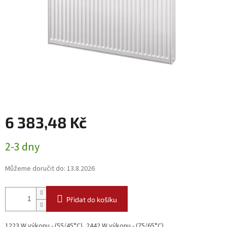
6 383,48 Kč
Měrná
2-3 dny
cena:
Můžeme doručit do:
13.8.2026
Přidat do košíku
1223 W výkonu - (55/45°C), 2442 W výkonu - (75/65°C)