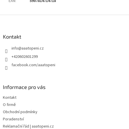
EAN
:
5907814714718
Z
á
p
a
Kontakt
t
info
@
aaatopeni.cz
í
+420602601299
facebook.com/aaatopeni
Informace pro vás
Kontakt
O firmě
Obchodní podmínky
Poradenství
Reklamační řád | aaatopeni.cz