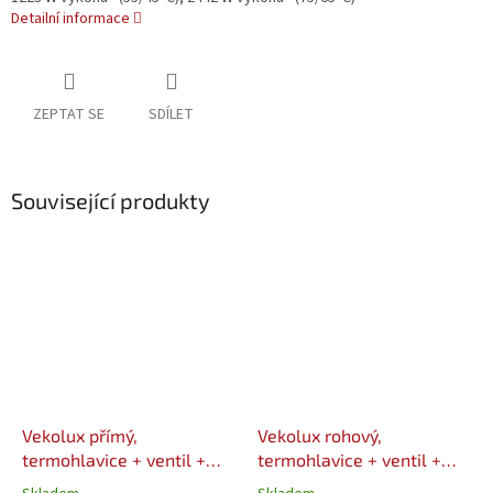
Detailní informace
ZEPTAT SE
SDÍLET
Související produkty
Vekolux přímý,
Vekolux rohový,
termohlavice + ventil +
termohlavice + ventil +
šroubení + 2x EK 3/4"
šroubení + 2x EK 3/4"