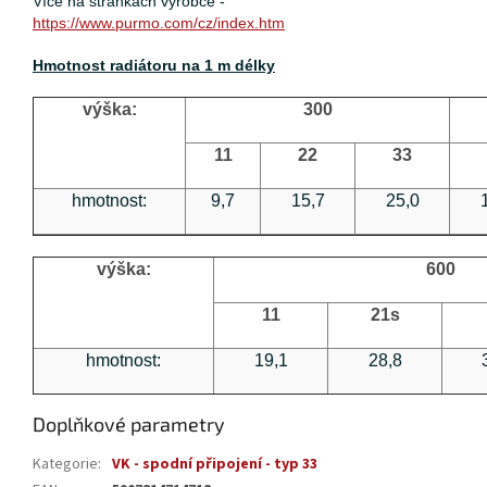
Více na stránkách výrobce -
https://www.purmo.com/cz/index.htm
Hmotnost radiátoru na 1 m délky
výška:
300
11
22
33
hmotnost:
9,7
15,7
25,0
výška:
600
11
21s
hmotnost:
19,1
28,8
Doplňkové parametry
Kategorie
:
VK - spodní připojení - typ 33