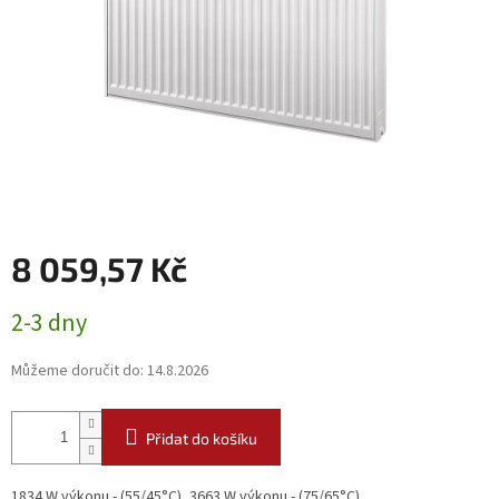
8 059,57 Kč
Měrná
2-3 dny
cena:
Můžeme doručit do:
14.8.2026
Přidat do košíku
1834 W výkonu - (55/45°C), 3663 W výkonu - (75/65°C)