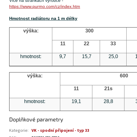
Více na stránkách výrobce -
https://www.purmo.com/cz/index.htm
Hmotnost radiátoru na 1 m délky
výška:
300
11
22
33
hmotnost:
9,7
15,7
25,0
výška:
600
11
21s
hmotnost:
19,1
28,8
Doplňkové parametry
Kategorie
:
VK - spodní připojení - typ 33