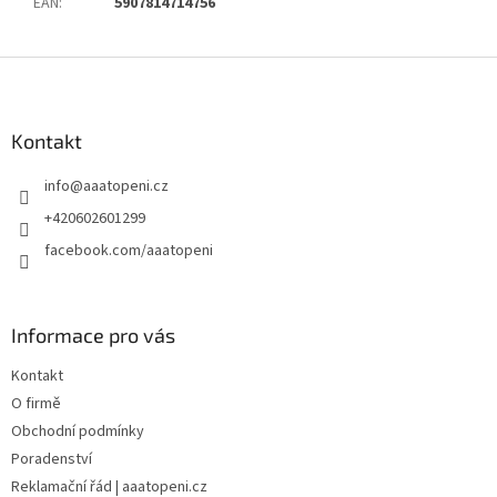
EAN
:
5907814714756
Z
á
p
a
Kontakt
t
info
@
aaatopeni.cz
í
+420602601299
facebook.com/aaatopeni
Informace pro vás
Kontakt
O firmě
Obchodní podmínky
Poradenství
Reklamační řád | aaatopeni.cz