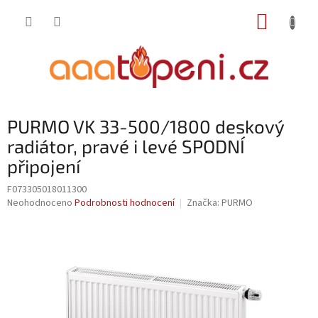
Přejít
NÁKUP
na
obsah
KOŠÍK
PURMO VK 33-500/1800 deskový
radiátor, pravé i levé SPODNÍ
připojení
F073305018011300
Průměrné
Neohodnoceno
Podrobnosti hodnocení
Značka:
PURMO
hodnocení
produktu
je
0,0
z
5
hvězdiček.