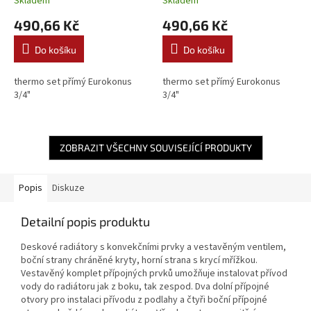
Skladem
Skladem
VALVEX
VALVEX
490,66 Kč
490,66 Kč
Do košíku
Do košíku
thermo set přímý Eurokonus
thermo set přímý Eurokonus
3/4"
3/4"
ZOBRAZIT VŠECHNY SOUVISEJÍCÍ PRODUKTY
Popis
Diskuze
Detailní popis produktu
Deskové radiátory s konvekčními prvky a vestavěným ventilem,
boční strany chráněné kryty, horní strana s krycí mřížkou.
Vestavěný komplet přípojných prvků umožňuje instalovat přívod
vody do radiátoru jak z boku, tak zespod. Dva dolní přípojné
otvory pro instalaci přívodu z podlahy a čtyři boční přípojné