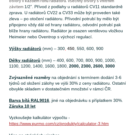
otvory v každém rohu radiátoru. Všechny otvory s vnitřním
závitem
1/2”. P
řívod z podlahy u radiátorů CV11 standardně
zprava. U radiátorů CV22 a CV33 může být proveden také
zleva – po otočení radiátoru. Přívodní potrubí by mělo být
připojeno vždy dál od hrany radiátoru, odvodní potrubí pak
blíže hrany radiátoru. Radiátor je osazen ventilovou vložkou
Heimeier nebo Oventrop s výchozí regulací.
Výšky radiátorů
(mm) – 300
,
450
, 550, 600, 900
Délky radiátorů
(mm) – 400, 600, 700, 800, 900, 1000,
1100, 1200, 1400, 1600, 1800,
2000, 2300, 2600, 3000
Zvýrazněné rozměry
na objednání s termínem dodání 3-6
týdnů od složení zálohy ve výši 30% z ceny radiátoru. Ostatní
obvykle skladem v dostatečném množství v rámci ČR.
Barva bílá RAL9016
, jiné na objednávku s příplatkem 30%.
Záruka 10 let
Vyzkoušejte kalkulátor výpočtu -
https://www.purmo.com/cz/produkty/calculator-3.htm