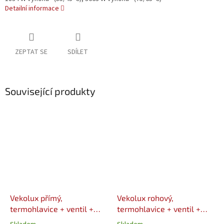
Detailní informace
ZEPTAT SE
SDÍLET
Související produkty
Vekolux přímý,
Vekolux rohový,
termohlavice + ventil +
termohlavice + ventil +
šroubení + 2x EK 3/4"
šroubení + 2x EK 3/4"