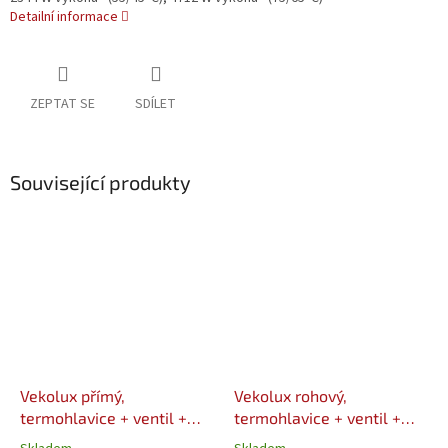
Detailní informace
ZEPTAT SE
SDÍLET
Související produkty
Vekolux přímý,
Vekolux rohový,
termohlavice + ventil +
termohlavice + ventil +
šroubení + 2x EK 3/4"
šroubení + 2x EK 3/4"