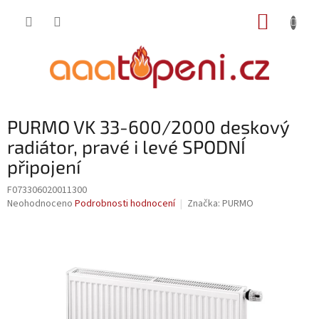
Přejít
NÁKUP
na
obsah
KOŠÍK
PURMO VK 33-600/2000 deskový
radiátor, pravé i levé SPODNÍ
připojení
F073306020011300
Průměrné
Neohodnoceno
Podrobnosti hodnocení
Značka:
PURMO
hodnocení
produktu
je
0,0
z
5
hvězdiček.