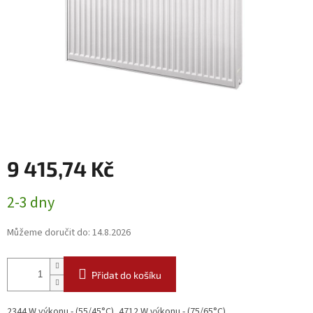
9 415,74 Kč
Měrná
2-3 dny
cena:
Můžeme doručit do:
14.8.2026
Přidat do košíku
2344 W výkonu - (55/45°C), 4712 W výkonu - (75/65°C)