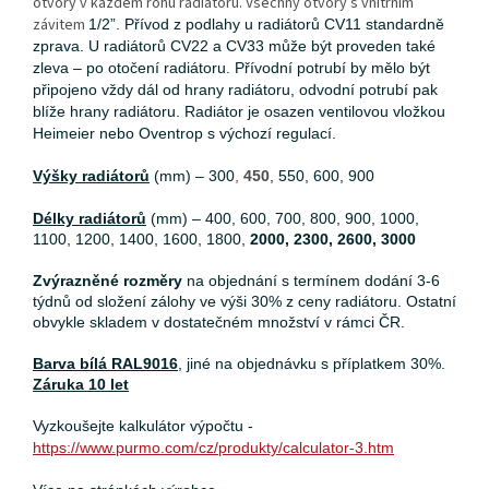
otvory v každém rohu radiátoru. Všechny otvory s vnitřním
závitem
1/2”. P
řívod z podlahy u radiátorů CV11 standardně
zprava. U radiátorů CV22 a CV33 může být proveden také
zleva – po otočení radiátoru. Přívodní potrubí by mělo být
připojeno vždy dál od hrany radiátoru, odvodní potrubí pak
blíže hrany radiátoru. Radiátor je osazen ventilovou vložkou
Heimeier nebo Oventrop s výchozí regulací.
Výšky radiátorů
(mm) – 300
,
450
, 550, 600, 900
Délky radiátorů
(mm) – 400, 600, 700, 800, 900, 1000,
1100, 1200, 1400, 1600, 1800,
2000, 2300, 2600, 3000
Zvýrazněné rozměry
na objednání s termínem dodání 3-6
týdnů od složení zálohy ve výši 30% z ceny radiátoru. Ostatní
obvykle skladem v dostatečném množství v rámci ČR.
Barva bílá RAL9016
, jiné na objednávku s příplatkem 30%.
Záruka 10 let
Vyzkoušejte kalkulátor výpočtu -
https://www.purmo.com/cz/produkty/calculator-3.htm