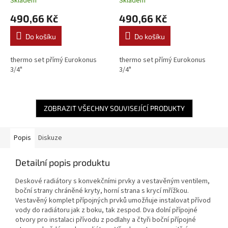
Skladem
Skladem
VALVEX
VALVEX
490,66 Kč
490,66 Kč
Do košíku
Do košíku
thermo set přímý Eurokonus
thermo set přímý Eurokonus
3/4"
3/4"
ZOBRAZIT VŠECHNY SOUVISEJÍCÍ PRODUKTY
Popis
Diskuze
Detailní popis produktu
Deskové radiátory s konvekčními prvky a vestavěným ventilem,
boční strany chráněné kryty, horní strana s krycí mřížkou.
Vestavěný komplet přípojných prvků umožňuje instalovat přívod
vody do radiátoru jak z boku, tak zespod. Dva dolní přípojné
otvory pro instalaci přívodu z podlahy a čtyři boční přípojné