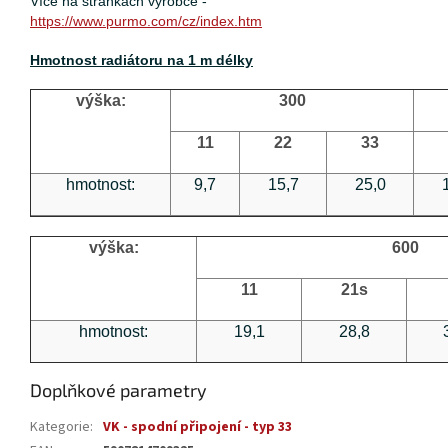
Více na stránkách výrobce -
https://www.purmo.com/cz/index.htm
Hmotnost radiátoru na 1 m délky
výška:
300
11
22
33
hmotnost:
9,7
15,7
25,0
výška:
600
11
21s
hmotnost:
19,1
28,8
Doplňkové parametry
Kategorie
:
VK - spodní připojení - typ 33