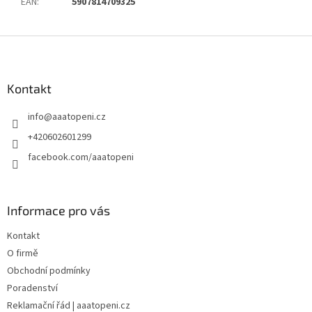
EAN
:
5907814709325
Z
á
p
a
Kontakt
t
info
@
aaatopeni.cz
í
+420602601299
facebook.com/aaatopeni
Informace pro vás
Kontakt
O firmě
Obchodní podmínky
Poradenství
Reklamační řád | aaatopeni.cz