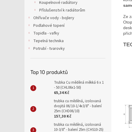
Koupelnové radiátory
sam
Příslušenství k radiátorům
Ze z
Ohřívače vody - bojlery
Otop
Podlahové topení
desk
Topidla - vafky
přích
Tepelná technika
TE
Potrubí - tvarovky
Top 10 produktů
Trubka Cu měděná měkká 6 x 1
- 50 (CHL06x1-50)
65,34 Kč
trubka cu měděná, izolovaná
dvojitá 06/10-1/4x3/8" - balení
25m (CHD06/10)
157,30 Kč
trubka cu měděná, izolovaná
10-3/8" - balení 25m (CHS10-25)