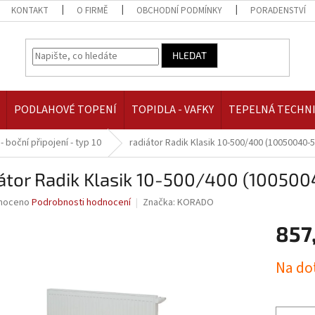
KONTAKT
O FIRMĚ
OBCHODNÍ PODMÍNKY
PORADENSTVÍ
HLEDAT
PODLAHOVÉ TOPENÍ
TOPIDLA - VAFKY
TEPELNÁ TECHN
 - boční připojení - typ 10
radiátor Radik Klasik 10-500/400 (10050040-
iátor Radik Klasik 10-500/400 (10050
né
noceno
Podrobnosti hodnocení
Značka:
KORADO
ní
857
u
Měrná
Na do
cena:
ek.