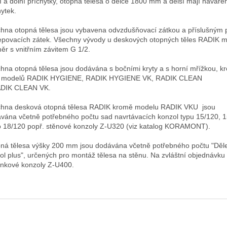
í a dolní příchytky, otopná tělesa o délce 1800 mm a delší mají navaře
hytek.
hna otopná tělesa jsou vybavena odvzdušňovací zátkou a příslušným
epovacích zátek. Všechny vývody u deskových otopných těles RADIK ma
ěr s vnitřním závitem G 1/2.
hna otopná tělesa jsou dodávána s bočními kryty a s horní mřížkou, k
a modelů RADIK HYGIENE, RADIK HYGIENE VK, RADIK CLEAN
ADIK CLEAN VK.
hna desková otopná tělesa RADIK kromě modelu RADIK VKU jsou
vána včetně potřebného počtu sad navrtávacích konzol typu 15/120, 
 18/120 popř. stěnové konzoly Z-U320 (viz katalog KORAMONT).
ná tělesa výšky 200 mm jsou dodávána včetně potřebného počtu "Děl
ol plus", určených pro montáž tělesa na stěnu. Na zvláštní objednávku 
ánkové konzoly Z-U400.