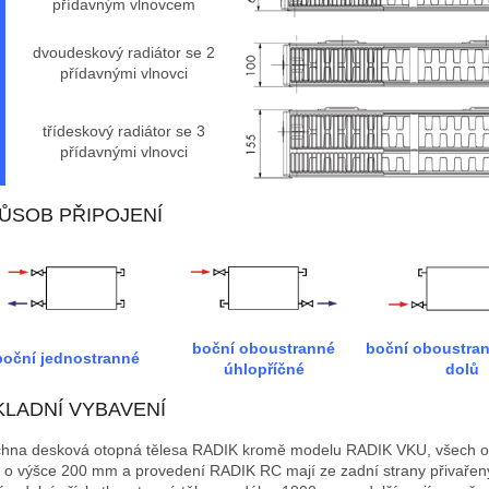
přídavným vlnovcem
dvoudeskový radiátor se 2
přídavnými vlnovci
třídeskový radiátor se 3
přídavnými vlnovci
ŮSOB PŘIPOJENÍ
boční oboustranné
boční oboustran
boční jednostranné
úhlopříčné
dolů
KLADNÍ VYBAVENÍ
hna desková otopná tělesa RADIK kromě modelu RADIK VKU, všech 
s o výšce 200 mm a provedení RADIK RC mají ze zadní strany přivařen