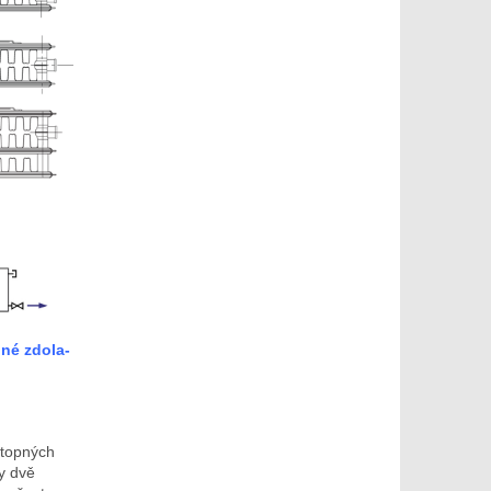
né zdola-
otopných
y dvě