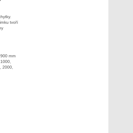
hytky.
imku tvoří
ny
, 900 mm
 1000,
, 2000,