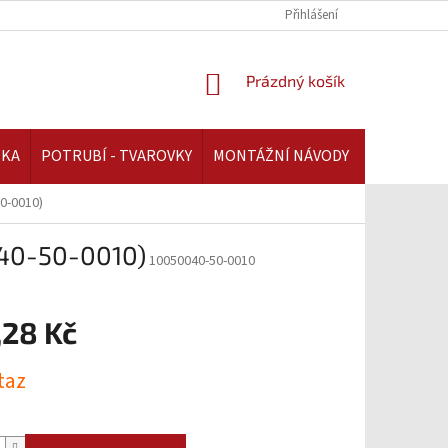
REKLAMAČNÍ ŘÁD | AAATOPENI.CZ
PLATBA A DOPRAVA | AAATOPENI.C
Přihlášení
NÁKUPNÍ
Prázdný košík
KOŠÍK
IKA
POTRUBÍ - TVAROVKY
MONTÁŽNÍ NÁVODY
50-0010)
040-50-0010)
10050040-50-0010
,28 Kč
taz