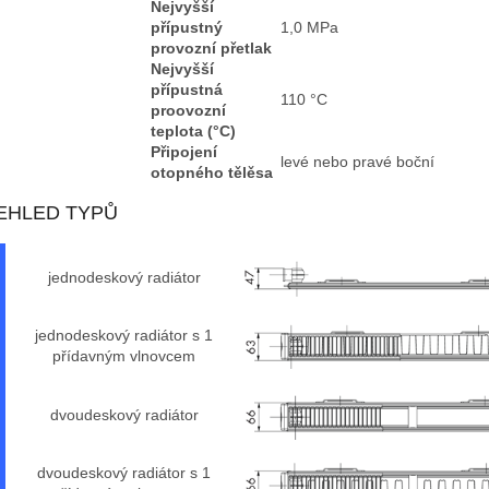
Nejvyšší
přípustný
1,0 MPa
provozní přetlak
Nejvyšší
přípustná
110 °C
proovozní
teplota (°C)
Připojení
levé nebo pravé boční
otopného tělěsa
EHLED TYPŮ
jednodeskový radiátor
jednodeskový radiátor s 1
přídavným vlnovcem
dvoudeskový radiátor
dvoudeskový radiátor s 1