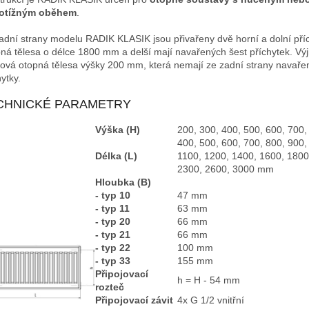
otížným oběhem
.
adní strany modelu RADIK KLASIK jsou přivařeny dvě horní a dolní příc
ná tělesa o délce 1800 mm a delší mají navařených šest příchytek. Výj
ová otopná tělesa výšky 200 mm, která nemají ze zadní strany navaře
ytky.
CHNICKÉ PARAMETRY
Výška (H)
200, 300, 400, 500, 600, 700
400, 500, 600, 700, 800, 900,
Délka (L)
1100, 1200, 1400, 1600, 1800
2300, 2600, 3000 mm
Hloubka (B)
- typ 10
47 mm
- typ 11
63 mm
- typ 20
66 mm
- typ 21
66 mm
- typ 22
100 mm
- typ 33
155 mm
Připojovací
h = H - 54 mm
rozteč
Připojovací závit
4x G 1/2 vnitřní