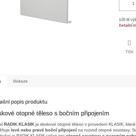
105 W výk
Detailní 
TISK
s
Diskuze
ailní popis produktu
kové otopné těleso s bočním připojením
el
RADIK KLASIK
je deskové otopné těleso v provedení KLASIK, které
žňuje
levé nebo pravé boční připojení
na rozvod otopné soustavy. S
trukcí je RADIK KLASIK určen pro
otopné soustavy s nuceným neb