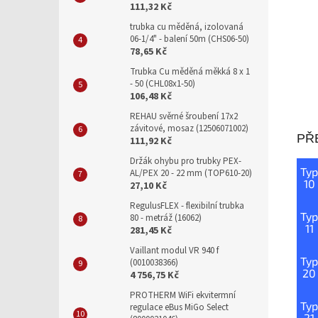
111,32 Kč
trubka cu měděná, izolovaná
06-1/4" - balení 50m (CHS06-50)
78,65 Kč
Trubka Cu měděná měkká 8 x 1
- 50 (CHL08x1-50)
106,48 Kč
REHAU svěrné šroubení 17x2
závitové, mosaz (12506071002)
PŘ
111,92 Kč
Držák ohybu pro trubky PEX-
Typ
AL/PEX 20 - 22 mm (TOP610-20)
10
27,10 Kč
RegulusFLEX - flexibilní trubka
Typ
80 - metráž (16062)
11
281,45 Kč
Vaillant modul VR 940 f
Typ
(0010038366)
20
4 756,75 Kč
PROTHERM WiFi ekvitermní
Typ
regulace eBus MiGo Select
21