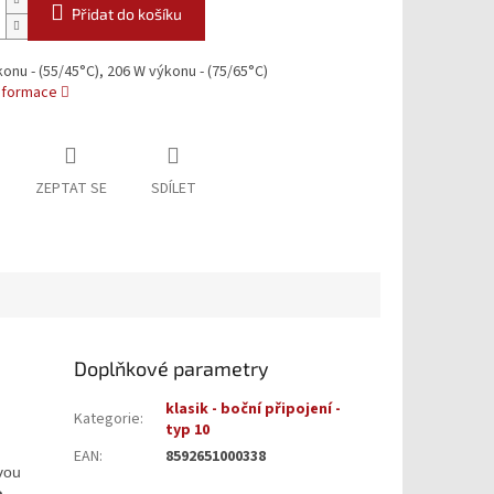
Přidat do košíku
onu - (55/45°C), 206 W výkonu - (75/65°C)
informace
ZEPTAT SE
SDÍLET
Doplňkové parametry
klasik - boční připojení -
Kategorie
:
typ 10
EAN
:
8592651000338
vou
o