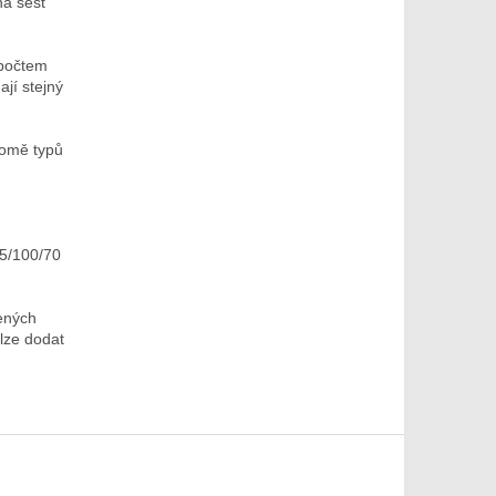
na šest
 počtem
jí stejný
romě typů
15/100/70
ených
lze dodat