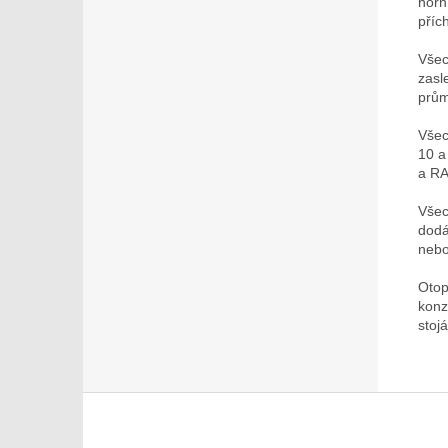
horn
příc
Všec
zasl
prům
Všec
10 
a R
Všec
dodá
nebo
Otop
konz
stoj
Z
á
p