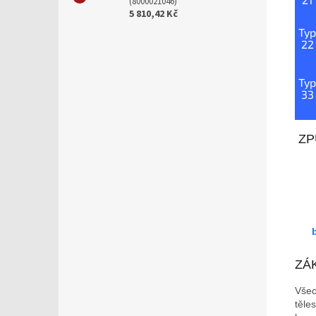
(8000021046)
5 810,42 Kč
Typ
22
Typ
33
ZP
ZÁ
Všec
těle