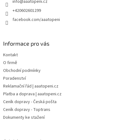
info
@
aaatopeni.cz
í
+420602601299
facebook.com/aaatopeni
Informace pro vás
Kontakt
O firmě
Obchodní podmínky
Poradenství
Reklamační řád | aaatopeni.cz
Platba a doprava | aaatopeni.cz
Ceník dopravy - Česká pošta
Ceník dopravy - Toptrans
Dokumenty ke stažení