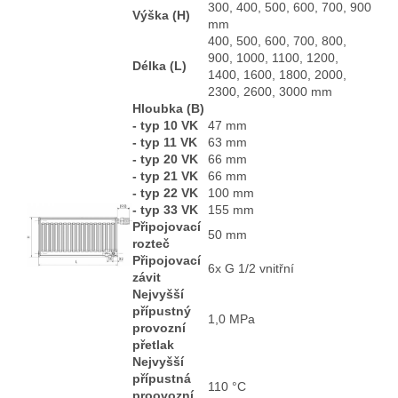
300, 400, 500, 600, 700, 900
Výška (H)
mm
400, 500, 600, 700, 800,
900, 1000, 1100, 1200,
Délka (L)
1400, 1600, 1800, 2000,
2300, 2600, 3000 mm
Hloubka (B)
- typ 10 VK
47 mm
- typ 11 VK
63 mm
- typ 20 VK
66 mm
- typ 21 VK
66 mm
- typ 22 VK
100 mm
- typ 33 VK
155 mm
Připojovací
50 mm
rozteč
Připojovací
6x G 1/2 vnitřní
závit
Nejvyšší
přípustný
1,0 MPa
provozní
přetlak
Nejvyšší
přípustná
110 °C
proovozní