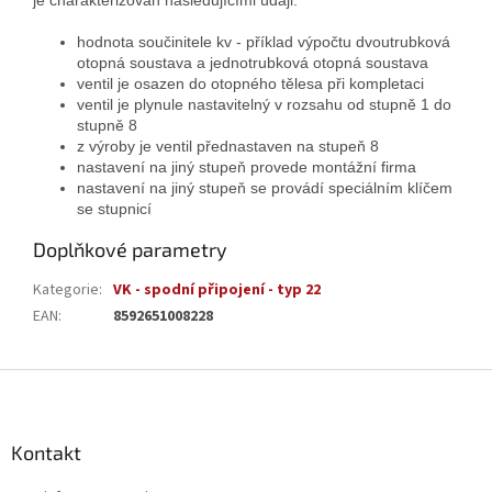
hodnota součinitele kv - příklad výpočtu dvoutrubková
otopná soustava a jednotrubková otopná soustava
ventil je osazen do otopného tělesa při kompletaci
ventil je plynule nastavitelný v rozsahu od stupně 1 do
stupně 8
z výroby je ventil přednastaven na stupeň 8
nastavení na jiný stupeň provede montážní firma
nastavení na jiný stupeň se provádí speciálním klíčem
se stupnicí
Doplňkové parametry
Kategorie
:
VK - spodní připojení - typ 22
EAN
:
8592651008228
Z
á
p
a
Kontakt
t