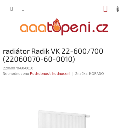
Přejít
NÁKUP
na
obsah
KOŠÍK
radiátor Radik VK 22-600/700
(22060070-60-0010)
22060070-60-0010
Průměrné
Neohodnoceno
Podrobnosti hodnocení
Značka:
KORADO
hodnocení
produktu
je
0,0
z
5
hvězdiček.