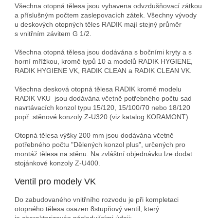
Všechna otopná tělesa jsou vybavena odvzdušňovací zátkou
a příslušným počtem zaslepovacích zátek. Všechny vývody
u deskových otopných těles RADIK mají stejný průměr
s vnitřním závitem G 1/2.
Všechna otopná tělesa jsou dodávána s bočními kryty a s
horní mřížkou, kromě typů 10 a modelů RADIK HYGIENE,
RADIK HYGIENE VK, RADIK CLEAN a RADIK CLEAN VK.
Všechna desková otopná tělesa RADIK kromě modelu
RADIK VKU jsou dodávána včetně potřebného počtu sad
navrtávacích konzol typu 15/120, 15/100/70 nebo 18/120
popř. stěnové konzoly Z-U320 (viz katalog KORAMONT).
Otopná tělesa výšky 200 mm jsou dodávána včetně
potřebného počtu "Dělených konzol plus", určených pro
montáž tělesa na stěnu. Na zvláštní objednávku lze dodat
stojánkové konzoly Z-U400.
Ventil pro modely VK
Do zabudovaného vnitřního rozvodu je při kompletaci
otopného tělesa osazen 8stupňový ventil, který
je charakterizován následujícími údaji: