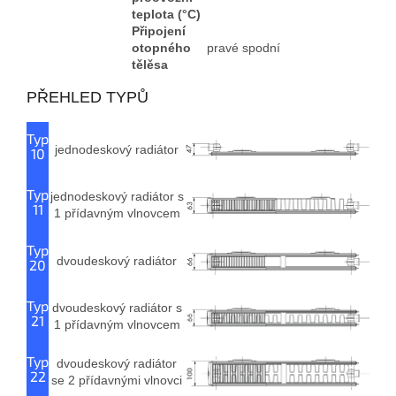
teplota (°C)
Připojení
otopného
pravé spodní
tělěsa
PŘEHLED TYPŮ
Typ
jednodeskový radiátor
10
Typ
jednodeskový radiátor s
11
1 přídavným vlnovcem
Typ
dvoudeskový radiátor
20
Typ
dvoudeskový radiátor s
21
1 přídavným vlnovcem
Typ
dvoudeskový radiátor
22
se 2 přídavnými vlnovci