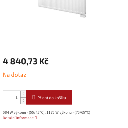
4 840,73 Kč
Měrná
Na dotaz
cena:
Přidat do košíku
594 W výkonu - (55/45°C), 1175 W výkonu - (75/65°C)
Detailní informace