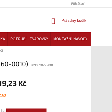
REKLAMAČNÍ ŘÁD | AAATOPENI.CZ
PLATBA A DOPRAVA | AAATOPENI.C
Přihlášení
NÁKUPNÍ
Prázdný košík
KOŠÍK
IKA
POTRUBÍ - TVAROVKY
MONTÁŽNÍ NÁVODY
0)
-60-0010)
33090090-60-0010
19,23 Kč
taz