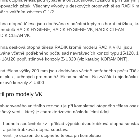
hna otopná tělesa jsou vybavena odvzdušňovací zátkou a příslušným
epovacích zátek. Všechny vývody u deskových otopných těles RADIK ma
ěr s vnitřním závitem G 1/2.
hna otopná tělesa jsou dodávána s bočními kryty a s horní mřížkou, k
a modelů RADIK HYGIENE, RADIK HYGIENE VK, RADIK CLEAN
ADIK CLEAN VK.
hna desková otopná tělesa RADIK kromě modelu RADIK VKU jsou
vána včetně potřebného počtu sad navrtávacích konzol typu 15/120, 
 18/120 popř. stěnové konzoly Z-U320 (viz katalog KORAMONT).
ná tělesa výšky 200 mm jsou dodávána včetně potřebného počtu "Děl
ol plus", určených pro montáž tělesa na stěnu. Na zvláštní objednávku 
ánkové konzoly Z-U400.
til pro modely VK
abudovaného vnitřního rozvodu je při kompletaci otopného tělesa osa
pňový ventil, který je charakterizován následujícími údaji:
hodnota součinitele kv - příklad výpočtu dvoutrubková otopná sousta
a jednotrubková otopná soustava
ventil je osazen do otopného tělesa při kompletaci