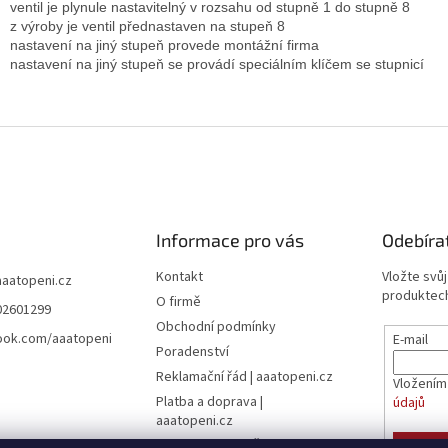
ventil je plynule nastavitelný v rozsahu od stupně 1 do stupně 8
z výroby je ventil přednastaven na stupeň 8
nastavení na jiný stupeň provede montážní firma
nastavení na jiný stupeň se provádí speciálním klíčem se stupnicí
Informace pro vás
Odebíra
Kontakt
Vložte svů
aaatopeni.cz
produktech
O firmě
02601299
Obchodní podmínky
ook.com/aaatopeni
E-mail
Poradenství
Reklamační řád | aaatopeni.cz
Vložením
Platba a doprava |
údajů
aaatopeni.cz
Ceník dopravy - Česká pošta