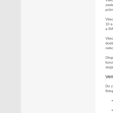
Všec
zasl
prům
Všec
10 
a R
Všec
dodá
nebo
Otop
konz
stoj
Ven
Do z
8stu