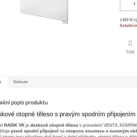
1493 W vý
Detailní 
TISK
s
Diskuze
ailní popis produktu
kové otopné těleso s pravým spodním připojením
el
RADIK VK
je
deskové otopné těleso
v provedení VENTIL KOMPAKT
žňuje
pravé spodní připojení
na
otopnou soustavu s nuceným ob
í strany jsou přivařeny dvě horní a dolní příchytky, otopná tělesa o dél