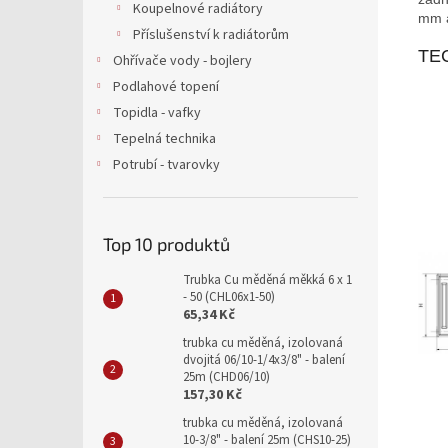
Koupelnové radiátory
mm a
Příslušenství k radiátorům
TE
Ohřívače vody - bojlery
Podlahové topení
Topidla - vafky
Tepelná technika
Potrubí - tvarovky
Top 10 produktů
Trubka Cu měděná měkká 6 x 1
- 50 (CHL06x1-50)
65,34 Kč
trubka cu měděná, izolovaná
dvojitá 06/10-1/4x3/8" - balení
25m (CHD06/10)
157,30 Kč
trubka cu měděná, izolovaná
10-3/8" - balení 25m (CHS10-25)