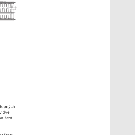
otopných
y dvě
na šest