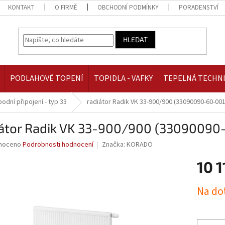
KONTAKT
O FIRMĚ
OBCHODNÍ PODMÍNKY
PORADENSTVÍ
HLEDAT
PODLAHOVÉ TOPENÍ
TOPIDLA - VAFKY
TEPELNÁ TECHN
podní připojení - typ 33
radiátor Radik VK 33-900/900 (33090090-60-001
iátor Radik VK 33-900/900 (33090090
né
noceno
Podrobnosti hodnocení
Značka:
KORADO
ní
10 1
u
Měrná
Na do
cena:
ek.