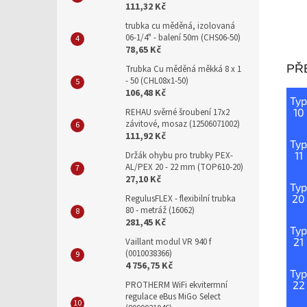
111,32 Kč
trubka cu měděná, izolovaná
06-1/4" - balení 50m (CHS06-50)
78,65 Kč
PŘ
Trubka Cu měděná měkká 8 x 1
- 50 (CHL08x1-50)
106,48 Kč
Typ
10
REHAU svěrné šroubení 17x2
závitové, mosaz (12506071002)
111,92 Kč
Typ
11
Držák ohybu pro trubky PEX-
AL/PEX 20 - 22 mm (TOP610-20)
27,10 Kč
Typ
20
RegulusFLEX - flexibilní trubka
80 - metráž (16062)
281,45 Kč
Typ
21
Vaillant modul VR 940 f
(0010038366)
4 756,75 Kč
Typ
22
PROTHERM WiFi ekvitermní
regulace eBus MiGo Select