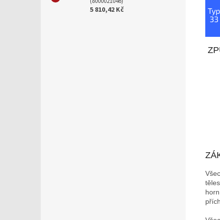
(8000021046)
5 810,42 Kč
Typ
33
ZP
ZÁ
Všec
těle
horn
příc