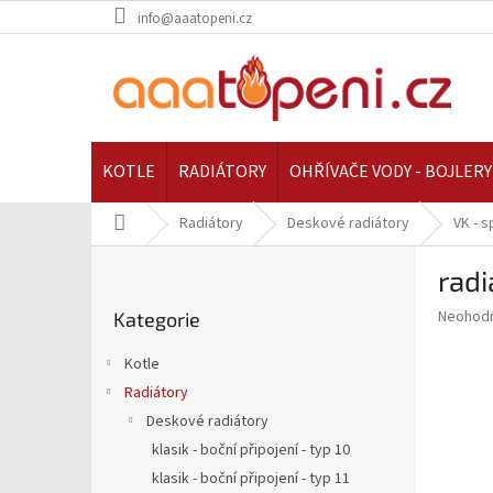
Přejít
info@aaatopeni.cz
na
obsah
KOTLE
RADIÁTORY
OHŘÍVAČE VODY - BOJLERY
Domů
Radiátory
Deskové radiátory
VK - s
P
rad
o
Přeskočit
s
Průměr
Neohod
Kategorie
kategorie
t
hodnoce
r
produkt
Kotle
a
je
Radiátory
0,0
n
z
Deskové radiátory
n
5
í
klasik - boční připojení - typ 10
hvězdič
p
klasik - boční připojení - typ 11