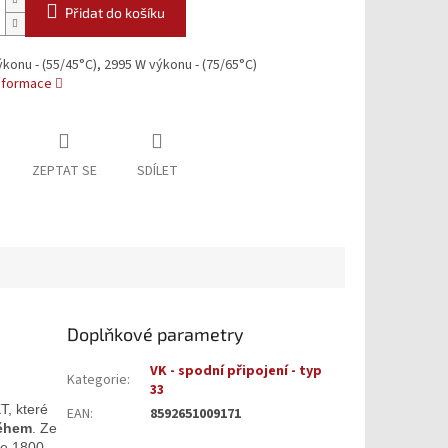
Přidat do košíku
konu - (55/45°C), 2995 W výkonu - (75/65°C)
informace
ZEPTAT SE
SDÍLET
Doplňkové parametry
VK - spodní připojení - typ
Kategorie
:
33
, které
EAN
:
8592651009171
ěhem
. Ze
ce 1800