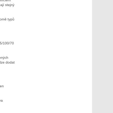
 počtem
jí stejný
romě typů
15/100/70
ených
lze dodat
zen
va