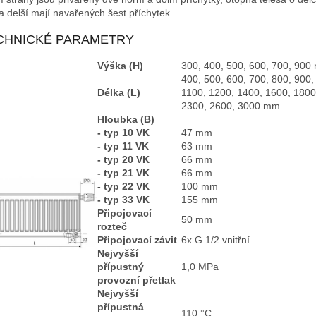
 delší mají navařených
šest příchytek.
CHNICKÉ PARAMETRY
Výška (H)
300, 400, 500, 600, 700, 90
400, 500, 600, 700, 800, 900,
Délka (L)
1100, 1200, 1400, 1600, 1800
2300, 2600, 3000 mm
Hloubka (B)
- typ 10 VK
47 mm
- typ 11 VK
63 mm
- typ 20 VK
66 mm
- typ 21 VK
66 mm
- typ 22 VK
100 mm
- typ 33 VK
155 mm
Připojovací
50 mm
rozteč
Připojovací závit
6x G 1/2 vnitřní
Nejvyšší
přípustný
1,0 MPa
provozní přetlak
Nejvyšší
přípustná
110 °C