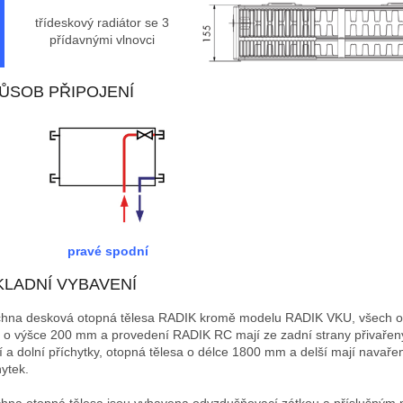
třídeskový radiátor se 3
přídavnými vlnovci
ŮSOB PŘIPOJENÍ
pravé spodní
KLADNÍ VYBAVENÍ
hna desková otopná tělesa RADIK kromě modelu RADIK VKU, všech 
s o výšce 200 mm a provedení RADIK RC mají ze zadní strany přivařen
í a dolní příchytky, otopná tělesa o délce 1800 mm a delší mají navaře
hytek.