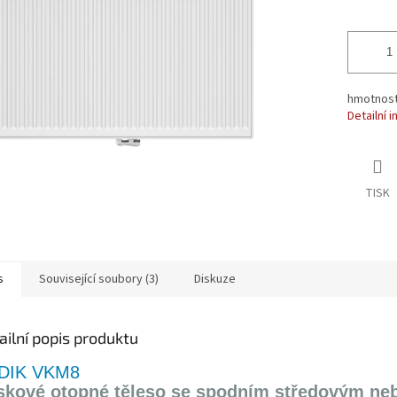
ek.
hmotnost 
Detailní 
TISK
s
Související soubory (3)
Diskuze
ailní popis produktu
DIK VKM8
skové otopné těleso se spodním středovým ne