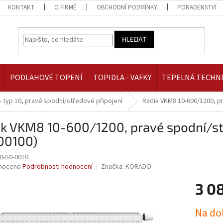
KONTAKT
O FIRMĚ
OBCHODNÍ PODMÍNKY
PORADENSTVÍ
HLEDAT
PODLAHOVÉ TOPENÍ
TOPIDLA - VAFKY
TEPELNÁ TECHN
- typ 10, pravé spodní/středové připojení
Radik VKM8 10-600/1200, p
ik VKM8 10-600/1200, pravé spodní/st
00100)
0-S0-0010
né
noceno
Podrobnosti hodnocení
Značka:
KORADO
ní
3 08
u
Měrná
Na do
cena: