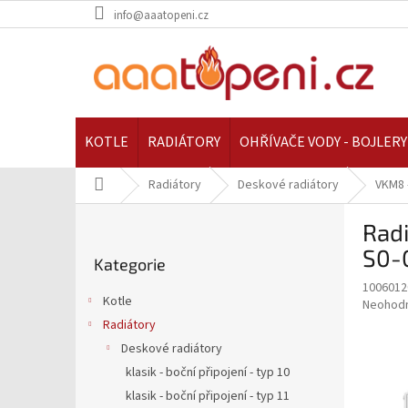
Přejít
info@aaatopeni.cz
na
obsah
KOTLE
RADIÁTORY
OHŘÍVAČE VODY - BOJLERY
Domů
Radiátory
Deskové radiátory
VKM8 
P
Rad
o
Přeskočit
s
S0-
Kategorie
kategorie
t
1006012
r
Kotle
Průměr
Neohod
a
hodnoce
Radiátory
n
produkt
Deskové radiátory
n
je
í
klasik - boční připojení - typ 10
0,0
z
p
klasik - boční připojení - typ 11