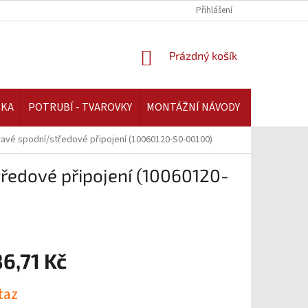
REKLAMAČNÍ ŘÁD | AAATOPENI.CZ
PLATBA A DOPRAVA | AAATOPENI.C
Přihlášení
NÁKUPNÍ
Prázdný košík
KOŠÍK
IKA
POTRUBÍ - TVAROVKY
MONTÁŽNÍ NÁVODY
ravé spodní/středové připojení (10060120-S0-00100)
ředové připojení (10060120-
6,71 Kč
taz