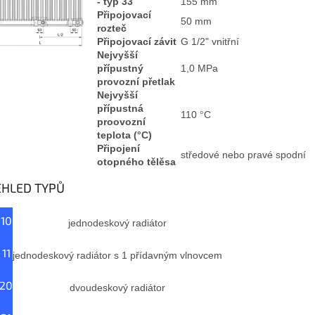
- typ 33
155 mm
Připojovací
50 mm
rozteč
Připojovací závit
G 1/2" vnitřní
Nejvyšší
přípustný
1,0 MPa
provozní přetlak
Nejvyšší
přípustná
110 °C
proovozní
teplota (°C)
Připojení
středové nebo pravé spodní
otopného tělěsa
EHLED TYPŮ
 10
jednodeskový radiátor
 11
jednodeskový radiátor s 1 přídavným vlnovcem
 20
dvoudeskový radiátor