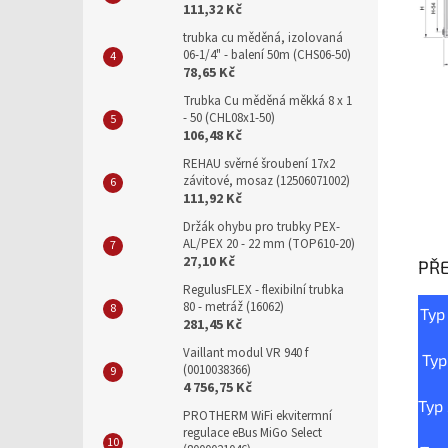
111,32 Kč
trubka cu měděná, izolovaná
06-1/4" - balení 50m (CHS06-50)
78,65 Kč
Trubka Cu měděná měkká 8 x 1
- 50 (CHL08x1-50)
106,48 Kč
REHAU svěrné šroubení 17x2
závitové, mosaz (12506071002)
111,92 Kč
Držák ohybu pro trubky PEX-
AL/PEX 20 - 22 mm (TOP610-20)
27,10 Kč
PŘ
RegulusFLEX - flexibilní trubka
80 - metráž (16062)
Typ
281,45 Kč
Vaillant modul VR 940 f
Typ
(0010038366)
4 756,75 Kč
Typ
PROTHERM WiFi ekvitermní
regulace eBus MiGo Select