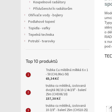
Koupelnové radiátory
sp
Příslušenství k radiátorům
Mod
Ohřívače vody - bojlery
umo
Podlahové topení
Typy
stěn
Topidla - vafky
o dé
Tepelná technika
RADI
Potrubí - tvarovky
s nu
pod 
TE
Top 10 produktů
Trubka Cu měděná měkká 6 x 1
- 50 (CHL06x1-50)
65,34 Kč
trubka cu měděná, izolovaná
dvojitá 06/10-1/4x3/8" - balení
25m (CHD06/10)
157,30 Kč
trubka cu měděná, izolovaná
10-3/8" - balení 25m (CHS10-25)