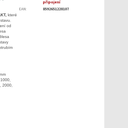
připojení
EAN
:
8592651228107
KT,
které
stavu.
ení od
lesa
ělesa
stavy
otrubím
0 mm
 1000,
, 2000,