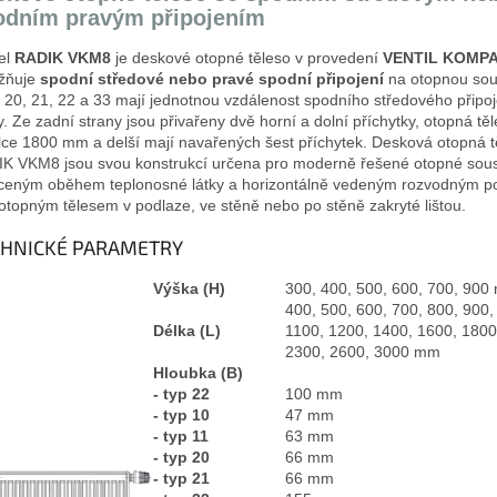
odním pravým připojením
el
RADIK VKM8
je deskové otopné těleso v provedení
VENTIL KOMPA
žňuje
spodní středové
nebo pravé spodní připojení
na otopnou sou
 20, 21, 22 a 33 mají jednotnou vzdálenost spodního středového připoj
y. Ze zadní strany jsou přivařeny dvě horní a dolní příchytky, otopná tě
lce 1800 mm a delší mají navařených šest příchytek. Desková otopná t
K VKM8 jsou svou konstrukcí určena pro moderně řešené otopné sou
ceným oběhem teplonosné látky a horizontálně vedeným rozvodným p
otopným tělesem v podlaze, ve stěně nebo po stěně zakryté lištou.
CHNICKÉ PARAMETRY
Výška (H)
300, 400, 500, 600, 700, 90
400, 500, 600, 700, 800, 900,
Délka (L)
1100, 1200, 1400, 1600, 1800
2300, 2600, 3000 mm
Hloubka (B)
- typ 22
100 mm
- typ 10
47 mm
- typ 11
63 mm
- typ 20
66 mm
- typ 21
66 mm