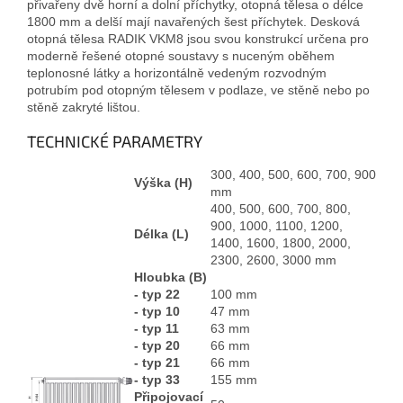
přivařeny dvě horní a dolní příchytky, otopná tělesa o délce
1800 mm a delší mají navařených šest příchytek. Desková
otopná tělesa RADIK VKM8 jsou svou konstrukcí určena pro
moderně řešené otopné soustavy s nuceným oběhem
teplonosné látky a horizontálně vedeným rozvodným
potrubím pod otopným tělesem v podlaze, ve stěně nebo po
stěně zakryté lištou.
TECHNICKÉ PARAMETRY
300, 400, 500, 600, 700, 900
Výška (H)
mm
400, 500, 600, 700, 800,
900, 1000, 1100, 1200,
Délka (L)
1400, 1600, 1800, 2000,
2300, 2600, 3000 mm
Hloubka (B)
- typ 22
100 mm
- typ 10
47 mm
- typ 11
63 mm
- typ 20
66 mm
- typ 21
66 mm
- typ 33
155 mm
Připojovací