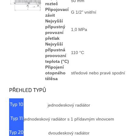
50 mm
rozteč
Připojovací
G 1/2" vnitřní
závit
Nejvyšší
přípustný
1,0 MPa
provozní
přetlak
Nejvyšší
přípustná
110 °C
proovozní
teplota (°C)
Připojení
otopného
středové nebo pravé spodní
tělěsa
PŘEHLED TYPŮ
Typ 10
jednodeskový radiátor
Typ 11
jednodeskový radiátor s 1 přídavným vlnovcem
Typ 20
dvoudeskový radiátor