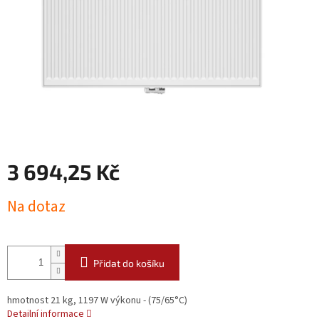
3 694,25 Kč
Měrná
Na dotaz
cena:
Přidat do košíku
hmotnost 21 kg, 1197 W výkonu - (75/65°C)
Detailní informace