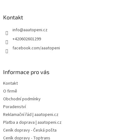
á
p
a
Kontakt
t
info
@
aaatopeni.cz
í
+420602601299
facebook.com/aaatopeni
Informace pro vás
Kontakt
O firmě
Obchodní podmínky
Poradenství
Reklamační řád | aaatopeni.cz
Platba a doprava | aaatopeni.cz
Ceník dopravy - Česká pošta
Ceník dopravy - Toptrans