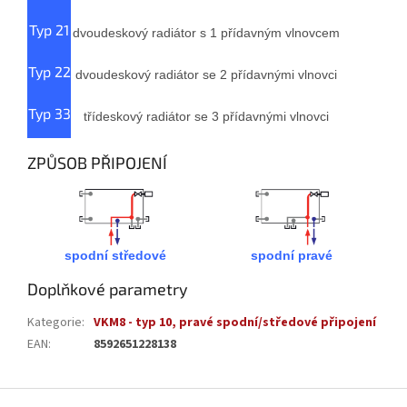
Typ 21
dvoudeskový radiátor s 1 přídavným vlnovcem
Typ 22
dvoudeskový radiátor se 2 přídavnými vlnovci
Typ 33
třídeskový radiátor se 3 přídavnými vlnovci
ZPŮSOB PŘIPOJENÍ
spodní středové
spodní pravé
Doplňkové parametry
Kategorie
:
VKM8 - typ 10, pravé spodní/středové připojení
EAN
:
8592651228138
Z