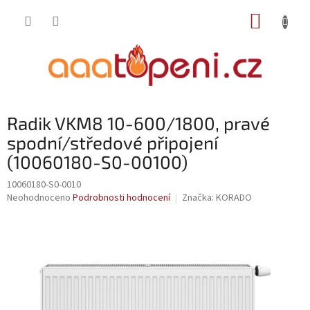
Přejít
NÁKUP
na
obsah
KOŠÍK
Radik VKM8 10-600/1800, pravé
spodní/středové připojení
(10060180-S0-00100)
10060180-S0-0010
Průměrné
Neohodnoceno
Podrobnosti hodnocení
Značka:
KORADO
hodnocení
produktu
je
0,0
z
5
hvězdiček.