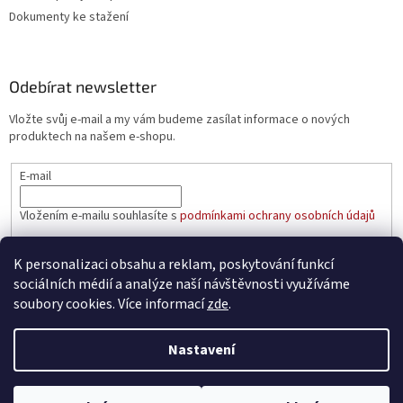
Dokumenty ke stažení
Odebírat newsletter
Vložte svůj e-mail a my vám budeme zasílat informace o nových
produktech na našem e-shopu.
E-mail
Vložením e-mailu souhlasíte s
podmínkami ochrany osobních údajů
PŘIHLÁSIT SE
K personalizaci obsahu a reklam, poskytování funkcí
sociálních médií a analýze naší návštěvnosti využíváme
soubory cookies. Více informací
zde
.
Vytvořil Shoptet
Nastavení
Copyright 2026
aaatopeni.cz
. Všechna práva vyhrazena.
Upravit