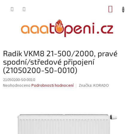
Přejít
NÁKUP
na
obsah
KOŠÍK
Radik VKM8 21-500/2000, pravé
spodní/středové připojení
(21050200-S0-0010)
21050200-S0-0010
Průměrné
Neohodnoceno
Podrobnosti hodnocení
Značka:
KORADO
hodnocení
produktu
je
0,0
z
5
hvězdiček.