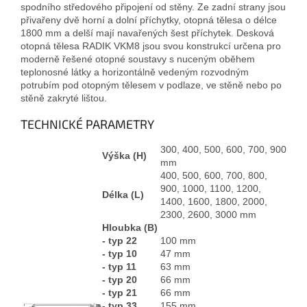
spodního středového připojení od stěny. Ze zadní strany jsou
přivařeny dvě horní a dolní příchytky, otopná tělesa o délce
1800 mm a delší mají navařených šest příchytek. Desková
otopná tělesa RADIK VKM8 jsou svou konstrukcí určena pro
moderně řešené otopné soustavy s nuceným oběhem
teplonosné látky a horizontálně vedeným rozvodným
potrubím pod otopným tělesem v podlaze, ve stěně nebo po
stěně zakryté lištou.
TECHNICKÉ PARAMETRY
300, 400, 500, 600, 700, 900
Výška (H)
mm
400, 500, 600, 700, 800,
900, 1000, 1100, 1200,
Délka (L)
1400, 1600, 1800, 2000,
2300, 2600, 3000 mm
Hloubka (B)
- typ 22
100 mm
- typ 10
47 mm
- typ 11
63 mm
- typ 20
66 mm
- typ 21
66 mm
- typ 33
155 mm