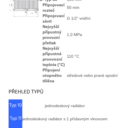
Připojovací
50 mm
rozteč
Připojovací
G 1/2" vnitřní
závit
Nejvyšší
přípustný
1,0 MPa
provozní
přetlak
Nejvyšší
přípustná
110 °C
proovozní
teplota (°C)
Připojení
otopného
středové nebo pravé spodní
tělěsa
PŘEHLED TYPŮ
Typ 10
jednodeskový radiátor
Typ 11
jednodeskový radiátor s 1 přídavným vlnovcem