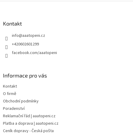
Z
á
p
a
Kontakt
t
info
@
aaatopeni.cz
í
+420602601299
facebook.com/aaatopeni
Informace pro vás
Kontakt
O firmě
Obchodní podmínky
Poradenství
Reklamační řád | aaatopeni.cz
Platba a doprava | aaatopeni.cz
Ceník dopravy - Česká pošta