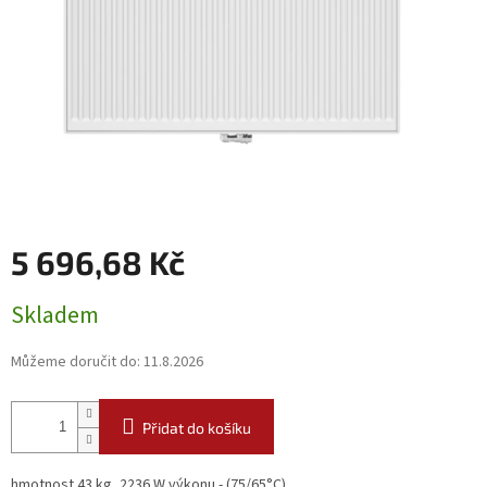
5 696,68 Kč
Měrná
Skladem
cena:
Můžeme doručit do:
11.8.2026
Přidat do košíku
hmotnost 43 kg, 2236 W výkonu - (75/65°C)