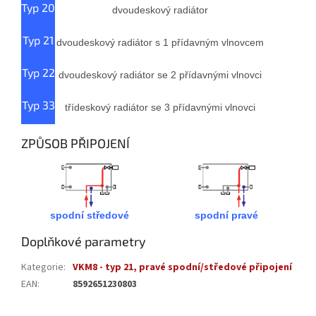
Typ 20
dvoudeskový radiátor
Typ 21
dvoudeskový radiátor s 1 přídavným vlnovcem
Typ 22
dvoudeskový radiátor se 2 přídavnými vlnovci
Typ 33
třídeskový radiátor se 3 přídavnými vlnovci
ZPŮSOB PŘIPOJENÍ
spodní středové
spodní pravé
Doplňkové parametry
Kategorie
:
VKM8 - typ 21, pravé spodní/středové připojení
EAN
:
8592651230803