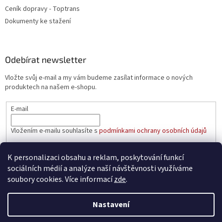
Ceník dopravy - Toptrans
Dokumenty ke stažení
Odebírat newsletter
Vložte svůj e-mail a my vám budeme zasílat informace o nových
produktech na našem e-shopu.
E-mail
Vložením e-mailu souhlasíte s
podmínkami ochrany osobních údajů
PŘIHLÁSIT SE
K personalizaci obsahu a reklam, poskytování funkcí
sociálních médií a analýze naší návštěvnosti využíváme
soubory cookies. Více informací
zde
.
Vytvořil Shoptet
Nastavení