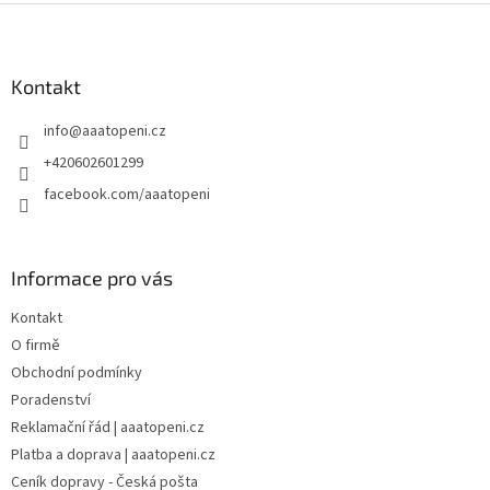
Z
á
p
a
Kontakt
t
info
@
aaatopeni.cz
í
+420602601299
facebook.com/aaatopeni
Informace pro vás
Kontakt
O firmě
Obchodní podmínky
Poradenství
Reklamační řád | aaatopeni.cz
Platba a doprava | aaatopeni.cz
Ceník dopravy - Česká pošta