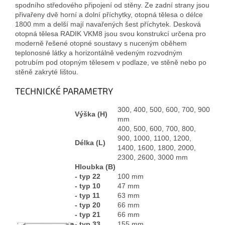
spodního středového připojení od stěny. Ze zadní strany jsou
přivařeny dvě horní a dolní příchytky, otopná tělesa o délce
1800 mm a delší mají navařených šest příchytek. Desková
otopná tělesa RADIK VKM8 jsou svou konstrukcí určena pro
moderně řešené otopné soustavy s nuceným oběhem
teplonosné látky a horizontálně vedeným rozvodným
potrubím pod otopným tělesem v podlaze, ve stěně nebo po
stěně zakryté lištou.
TECHNICKÉ PARAMETRY
300, 400, 500, 600, 700, 900
Výška (H)
mm
400, 500, 600, 700, 800,
900, 1000, 1100, 1200,
Délka (L)
1400, 1600, 1800, 2000,
2300, 2600, 3000 mm
Hloubka (B)
- typ 22
100 mm
- typ 10
47 mm
- typ 11
63 mm
- typ 20
66 mm
- typ 21
66 mm
- typ 33
155 mm