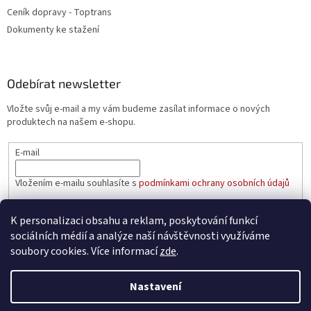
Ceník dopravy - Toptrans
Dokumenty ke stažení
Odebírat newsletter
Vložte svůj e-mail a my vám budeme zasílat informace o nových
produktech na našem e-shopu.
E-mail
Vložením e-mailu souhlasíte s
podmínkami ochrany osobních údajů
PŘIHLÁSIT SE
K personalizaci obsahu a reklam, poskytování funkcí
sociálních médií a analýze naší návštěvnosti využíváme
soubory cookies. Více informací
zde
.
Vytvořil Shoptet
Nastavení