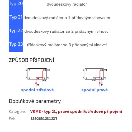
Typ 20
dvoudeskový radiátor
Typ 21
dvoudeskový radiátor s 1 přídavným vlnovcem
Typ 22
dvoudeskový radiátor se 2 přídavnými vlnovci
Typ 33
třídeskový radiátor se 3 přídavnými vlnovci
ZPŮSOB PŘIPOJENÍ
spodní středové
spodní pravé
Doplňkové parametry
Kategorie
:
VKM8 - typ 21, pravé spodní/středové připojení
EAN
:
8592651231237