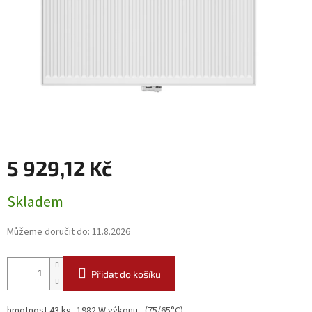
5 929,12 Kč
Měrná
Skladem
cena:
Můžeme doručit do:
11.8.2026
Přidat do košíku
hmotnost 43 kg, 1982 W výkonu - (75/65°C)