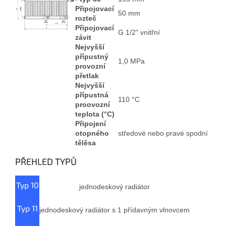
Připojovací
50 mm
rozteč
Připojovací
G 1/2" vnitřní
závit
Nejvyšší
přípustný
1,0 MPa
provozní
přetlak
Nejvyšší
přípustná
110 °C
proovozní
teplota (°C)
Připojení
otopného
středové nebo pravé spodní
tělěsa
PŘEHLED TYPŮ
Typ 10
jednodeskový radiátor
Typ 11
jednodeskový radiátor s 1 přídavným vlnovcem