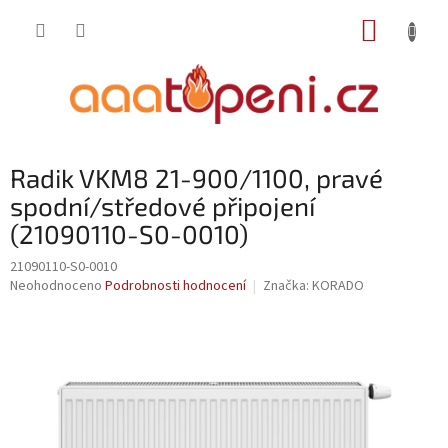
Přejít
NÁKUP
na
obsah
KOŠÍK
Radik VKM8 21-900/1100, pravé
spodní/středové připojení
(21090110-S0-0010)
21090110-S0-0010
Průměrné
Neohodnoceno
Podrobnosti hodnocení
Značka:
KORADO
hodnocení
produktu
je
0,0
z
5
hvězdiček.