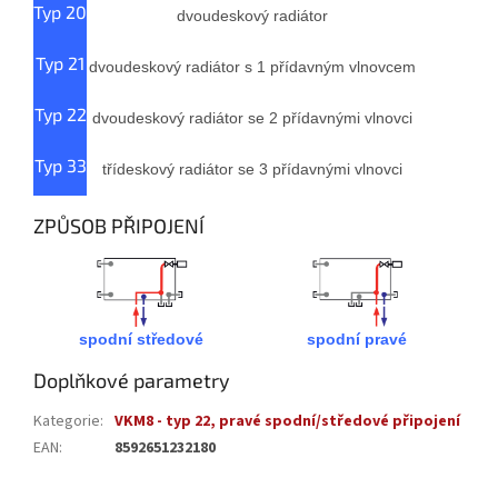
Typ 20
dvoudeskový radiátor
Typ 21
dvoudeskový radiátor s 1 přídavným vlnovcem
Typ 22
dvoudeskový radiátor se 2 přídavnými vlnovci
Typ 33
třídeskový radiátor se 3 přídavnými vlnovci
ZPŮSOB PŘIPOJENÍ
spodní středové
spodní pravé
Doplňkové parametry
Kategorie
:
VKM8 - typ 22, pravé spodní/středové připojení
EAN
:
8592651232180