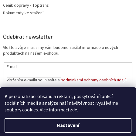
Ceník dopravy - Toptrans
Dokumenty ke stažení
Odebírat newsletter
Vložte svůj e-mail a my vám budeme zasílat informace o nových
produktech na našem e-shopu.
E-mail
Vložením e-mailu souhlasíte s
podmínkami ochrany osobních údajů
PŘIHLÁSIT SE
K personalizaci obsahu a reklam, poskytování funkcí
sociálních médií a analýze naší návštěvnosti využíváme
soubory cookies. Více informací
zde
.
Vytvořil Shoptet
Nastavení