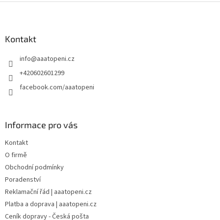
Z
á
p
a
Kontakt
t
info
@
aaatopeni.cz
í
+420602601299
facebook.com/aaatopeni
Informace pro vás
Kontakt
O firmě
Obchodní podmínky
Poradenství
Reklamační řád | aaatopeni.cz
Platba a doprava | aaatopeni.cz
Ceník dopravy - Česká pošta