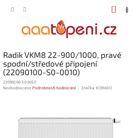
Přejít
NÁKUP
na
obsah
KOŠÍK
Radik VKM8 22-900/1000, pravé
spodní/středové připojení
(22090100-S0-0010)
22090100-S0-0010
Průměrné
Neohodnoceno
Podrobnosti hodnocení
Značka:
KORADO
hodnocení
produktu
je
0,0
z
5
hvězdiček.