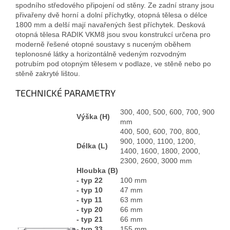
spodního středového připojení od stěny. Ze zadní strany jsou
přivařeny dvě horní a dolní příchytky, otopná tělesa o délce
1800 mm a delší mají navařených šest příchytek. Desková
otopná tělesa RADIK VKM8 jsou svou konstrukcí určena pro
moderně řešené otopné soustavy s nuceným oběhem
teplonosné látky a horizontálně vedeným rozvodným
potrubím pod otopným tělesem v podlaze, ve stěně nebo po
stěně zakryté lištou.
TECHNICKÉ PARAMETRY
300, 400, 500, 600, 700, 900
Výška (H)
mm
400, 500, 600, 700, 800,
900, 1000, 1100, 1200,
Délka (L)
1400, 1600, 1800, 2000,
2300, 2600, 3000 mm
Hloubka (B)
- typ 22
100 mm
- typ 10
47 mm
- typ 11
63 mm
- typ 20
66 mm
- typ 21
66 mm
- typ 33
155 mm