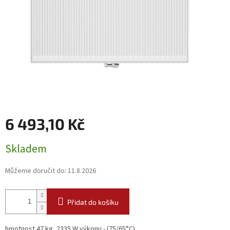
6 493,10 Kč
Měrná
Skladem
cena:
Můžeme doručit do:
11.8.2026
Přidat do košíku
hmotnost 47 kg, 2335 W výkonu - (75/65°C)