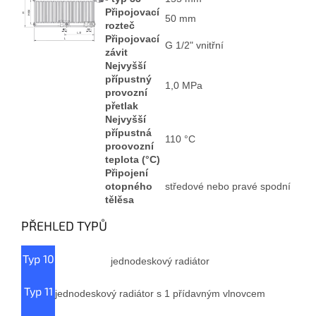
Připojovací
50 mm
rozteč
Připojovací
G 1/2" vnitřní
závit
Nejvyšší
přípustný
1,0 MPa
provozní
přetlak
Nejvyšší
přípustná
110 °C
proovozní
teplota (°C)
Připojení
otopného
středové nebo pravé spodní
tělěsa
PŘEHLED TYPŮ
Typ 10
jednodeskový radiátor
Typ 11
jednodeskový radiátor s 1 přídavným vlnovcem