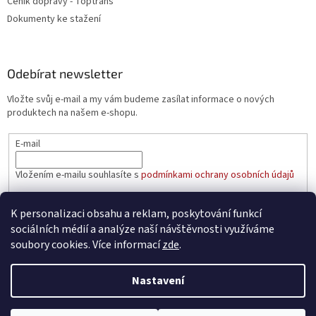
Ceník dopravy - Toptrans
Dokumenty ke stažení
Odebírat newsletter
Vložte svůj e-mail a my vám budeme zasílat informace o nových
produktech na našem e-shopu.
E-mail
Vložením e-mailu souhlasíte s
podmínkami ochrany osobních údajů
PŘIHLÁSIT SE
K personalizaci obsahu a reklam, poskytování funkcí
sociálních médií a analýze naší návštěvnosti využíváme
soubory cookies. Více informací
zde
.
Vytvořil Shoptet
Nastavení
Copyright 2026
aaatopeni.cz
. Všechna práva vyhrazena.
Upravit