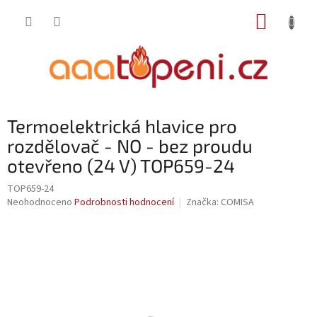
Přejít
NÁKUP
na
obsah
KOŠÍK
Termoelektrická hlavice pro
rozdělovač - NO - bez proudu
otevřeno (24 V) TOP659-24
TOP659-24
Průměrné
Neohodnoceno
Podrobnosti hodnocení
Značka:
COMISA
hodnocení
produktu
je
0,0
z
5
hvězdiček.