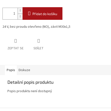
Přidat do košíku
24 V, bez proudu otevřeno (NO), závit M30x1,5
ZEPTAT SE
SDÍLET
Popis
Diskuze
Detailní popis produktu
Popis produktu není dostupný
Z