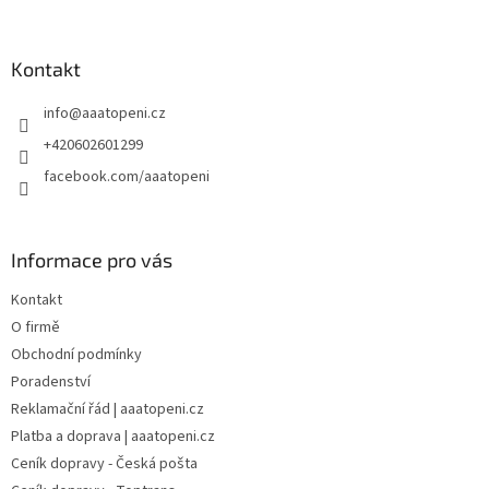
á
p
a
Kontakt
t
info
@
aaatopeni.cz
í
+420602601299
facebook.com/aaatopeni
Informace pro vás
Kontakt
O firmě
Obchodní podmínky
Poradenství
Reklamační řád | aaatopeni.cz
Platba a doprava | aaatopeni.cz
Ceník dopravy - Česká pošta