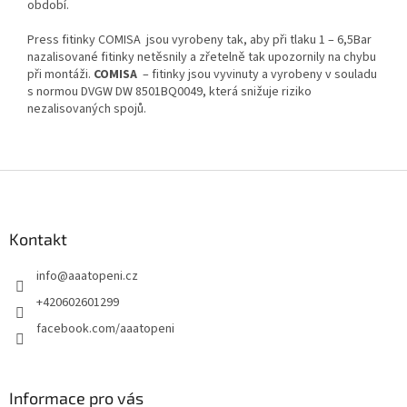
období.
Press fitinky COMISA jsou vyrobeny tak, aby při tlaku 1 – 6,5Bar
nazalisované fitinky netěsnily a zřetelně tak upozornily na chybu
při montáži.
COMISA
– fitinky jsou vyvinuty a vyrobeny v souladu
s normou DVGW DW 8501BQ0049, která snižuje riziko
nezalisovaných spojů.
Z
á
p
a
Kontakt
t
info
@
aaatopeni.cz
í
+420602601299
facebook.com/aaatopeni
Informace pro vás