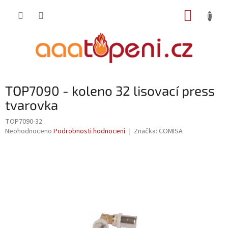
Přejít
NÁKUP
na
obsah
KOŠÍK
TOP7090 - koleno 32 lisovací press
tvarovka
TOP7090-32
Průměrné
Neohodnoceno
Podrobnosti hodnocení
Značka:
COMISA
hodnocení
produktu
je
0,0
z
5
hvězdiček.