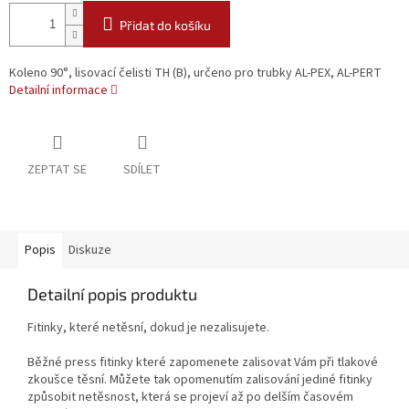
Přidat do košíku
Koleno 90°, lisovací čelisti TH (B), určeno pro trubky AL-PEX, AL-PERT
Detailní informace
ZEPTAT SE
SDÍLET
Popis
Diskuze
Detailní popis produktu
Fitinky, které netěsní, dokud je nezalisujete.
Běžné press fitinky které zapomenete zalisovat Vám při tlakové
zkoušce těsní. Můžete tak opomenutím zalisování jediné fitinky
způsobit netěsnost, která se projeví až po delším časovém