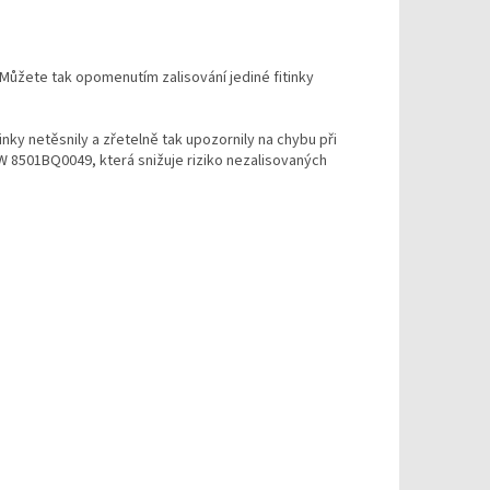
Můžete tak opomenutím zalisování jediné fitinky
inky netěsnily a zřetelně tak upozornily na chybu při
W 8501BQ0049, která snižuje riziko nezalisovaných