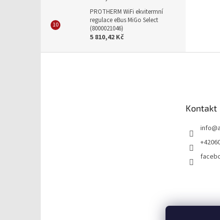
PROTHERM WiFi ekvitermní
regulace eBus MiGo Select
(8000021046)
5 810,42 Kč
Z
á
p
a
t
Kontakt
í
info
@
+4206
faceb