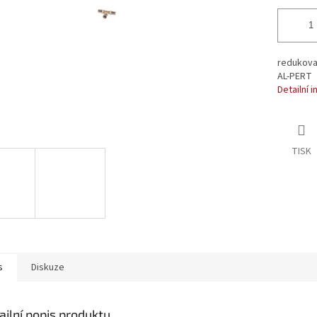
redukovan
AL-PERT
Detailní 
TISK
s
Diskuze
ailní popis produktu