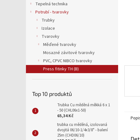
a
Tepelná technika
n
Potrubí - tvarovky
e
Trubky
l
Izolace
Tvarovky
Měďené tvarovky
Mosazné závitové tvarovky
PVC, CPVC NIBCO tvarovky
Press fitinky TH (B)
Top 10 produktů
Trubka Cu měděná měkká 6 x 1
- 50 (CHL06x1-50)
65,34 Kč
Popi
trubka cu měděná, izolovaná
dvojitá 06/10-1/4x3/8" - balení
25m (CHD06/10)
Det