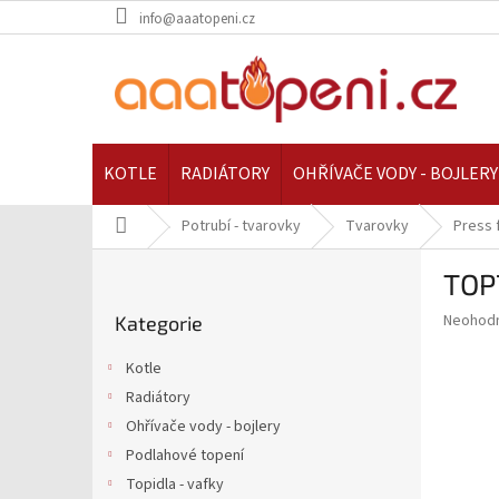
Přejít
info@aaatopeni.cz
na
obsah
KOTLE
RADIÁTORY
OHŘÍVAČE VODY - BOJLERY
Domů
Potrubí - tvarovky
Tvarovky
Press f
P
TOP
o
Přeskočit
s
Průměr
Neohod
Kategorie
kategorie
t
hodnoce
r
produkt
Kotle
a
je
Radiátory
0,0
n
z
Ohřívače vody - bojlery
n
5
í
Podlahové topení
hvězdič
p
Topidla - vafky