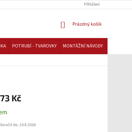
REKLAMAČNÍ ŘÁD | AAATOPENI.CZ
PLATBA A DOPRAVA | AAATOPENI.C
Přihlášení
NÁKUPNÍ
Prázdný košík
KOŠÍK
IKA
POTRUBÍ - TVAROVKY
MONTÁŽNÍ NÁVODY
,73 Kč
dem
oručit do:
10.8.2026