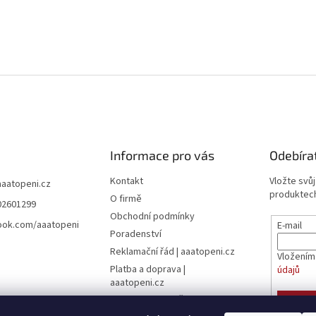
Informace pro vás
Odebíra
Kontakt
Vložte svů
aaatopeni.cz
produktech
O firmě
02601299
Obchodní podmínky
ook.com/aaatopeni
E-mail
Poradenství
Reklamační řád | aaatopeni.cz
Vložením
Platba a doprava |
údajů
aaatopeni.cz
Ceník dopravy - Česká pošta
PŘIHL