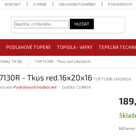
KONTAKT
O FIRMĚ
OBCHODNÍ PODMÍNKY
PORADENSTVÍ
HLEDAT
PODLAHOVÉ TOPENÍ
TOPIDLA - VAFKY
TEPELNÁ TECHN
itinky TH (B)
TOP7130R - Tkus red.16x20x16
7130R - Tkus red.16x20x16
TOP7130R-16X20X16
né
noceno
Podrobnosti hodnocení
Značka:
COMISA
ní
189
u
Měrná
Skla
cena:
ek.
Můžeme d