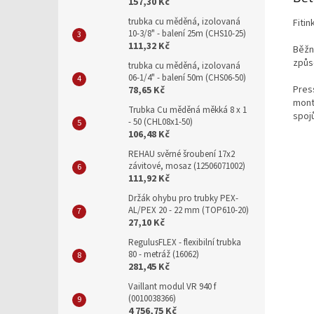
157,30 Kč
trubka cu měděná, izolovaná
Fitin
10-3/8" - balení 25m (CHS10-25)
111,32 Kč
Běžn
způs
trubka cu měděná, izolovaná
06-1/4" - balení 50m (CHS06-50)
Press
78,65 Kč
mont
Trubka Cu měděná měkká 8 x 1
spojů
- 50 (CHL08x1-50)
106,48 Kč
REHAU svěrné šroubení 17x2
závitové, mosaz (12506071002)
111,92 Kč
Držák ohybu pro trubky PEX-
AL/PEX 20 - 22 mm (TOP610-20)
27,10 Kč
RegulusFLEX - flexibilní trubka
80 - metráž (16062)
281,45 Kč
Vaillant modul VR 940 f
(0010038366)
4 756,75 Kč