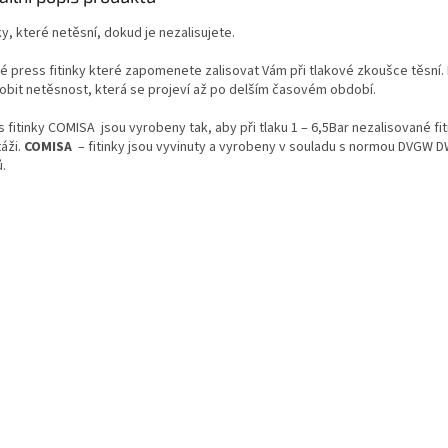
ky, které netěsní, dokud je nezalisujete.
é press fitinky které zapomenete zalisovat Vám při tlakové zkoušce těsní. 
obit netěsnost, která se projeví až po delším časovém období.
 fitinky COMISA jsou vyrobeny tak, aby při tlaku 1 – 6,5Bar nezalisované fit
áži.
COMISA
– fitinky jsou vyvinuty a vyrobeny v souladu s normou DVGW D
.