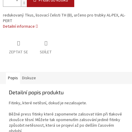
redukovaný Tkus, lisovací čelisti TH (B), určeno pro trubky AL-PEX, AL-
PERT
Detailní informace
ZEPTAT SE
SDÍLET
Popis
Diskuze
Detailní popis produktu
Fitinky, které netěsní, dokud je nezalisujete.
Běžné press fitinky které zapomenete zalisovat Vám při tlakové
zkoušce těsní. Můžete tak opomenutím zalisování jediné fitinky
způsobit netěsnost, která se projeví až po delším časovém
období.