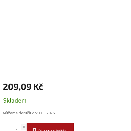
209,09 Kč
Měrná
Skladem
cena:
Můžeme doručit do:
11.8.2026
Přidat do košíku