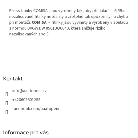
Press fitinky COMISA jsou vyrobeny tak, aby při tlaku 1 – 6,5Bar
nezalisované fitinky netěsnily a zřetelně tak upozornily na chybu
při montáži.
COMISA
– fitinky jsou vyvinuty a vyrobeny v souladu
s normou DVGW DW 8501BQ0049, která snižuje riziko
nezalisovaných spojů.
Z
á
p
a
Kontakt
t
info
@
aaatopeni.cz
í
+420602601299
facebook.com/aaatopeni
Informace pro vás