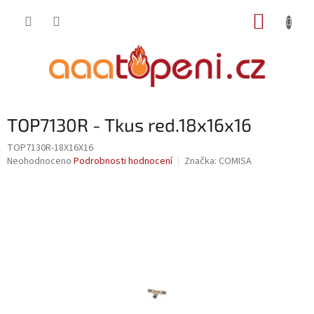
Přejít
NÁKUP
na
obsah
KOŠÍK
TOP7130R - Tkus red.18x16x16
TOP7130R-18X16X16
Průměrné
Neohodnoceno
Podrobnosti hodnocení
Značka:
COMISA
hodnocení
produktu
je
0,0
z
5
hvězdiček.