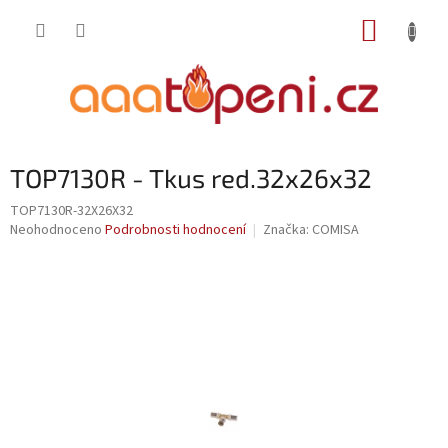
Přejít
NÁKUP
na
obsah
KOŠÍK
TOP7130R - Tkus red.32x26x32
TOP7130R-32X26X32
Průměrné
Neohodnoceno
Podrobnosti hodnocení
Značka:
COMISA
hodnocení
produktu
je
0,0
z
5
hvězdiček.