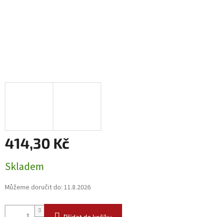
414,30 Kč
Měrná
Skladem
cena:
Můžeme doručit do:
11.8.2026
Přidat do košíku