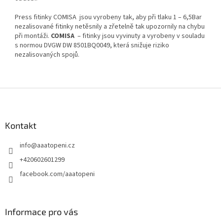
Press fitinky COMISA jsou vyrobeny tak, aby při tlaku 1 – 6,5Bar
nezalisované fitinky netěsnily a zřetelně tak upozornily na chybu
při montáži.
COMISA
– fitinky jsou vyvinuty a vyrobeny v souladu
s normou DVGW DW 8501BQ0049, která snižuje riziko
nezalisovaných spojů.
Z
á
p
a
Kontakt
t
info
@
aaatopeni.cz
í
+420602601299
facebook.com/aaatopeni
Informace pro vás