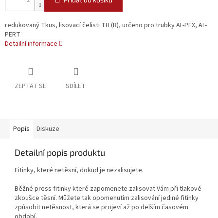
redukovaný Tkus, lisovací čelisti TH (B), určeno pro trubky AL-PEX, AL-
PERT
Detailní informace
ZEPTAT SE
SDÍLET
Popis
Diskuze
Detailní popis produktu
Fitinky, které netěsní, dokud je nezalisujete.
Běžné press fitinky které zapomenete zalisovat Vám při tlakové
zkoušce těsní. Můžete tak opomenutím zalisování jediné fitinky
způsobit netěsnost, která se projeví až po delším časovém
období.