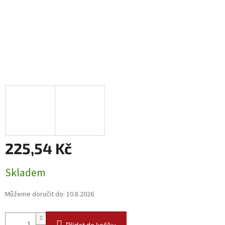
225,54 Kč
Měrná
Skladem
cena:
Můžeme doručit do:
10.8.2026
Přidat do košíku