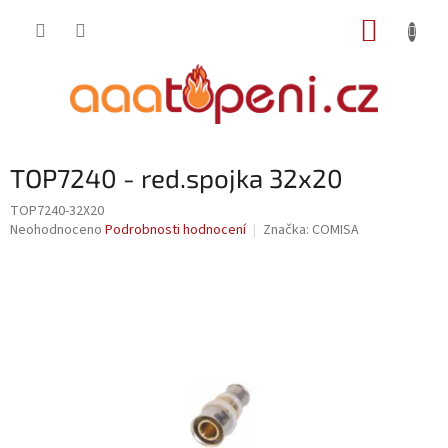
Přejít
NÁKUP
na
obsah
KOŠÍK
TOP7240 - red.spojka 32x20
TOP7240-32X20
Průměrné
Neohodnoceno
Podrobnosti hodnocení
Značka:
COMISA
hodnocení
produktu
je
0,0
z
5
hvězdiček.