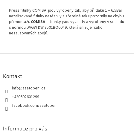
Press fitinky COMISA jsou vyrobeny tak, aby při tlaku 1 – 6,5Bar
nazalisované fitinky netěsnily a zřetelně tak upozornily na chybu
při montáži.
COMISA
– fitinky jsou vyvinuty a vyrobeny v souladu
s normou DVGW DW 8501BQ0049, která snižuje riziko
nezalisovaných spojů.
Z
á
p
a
Kontakt
t
info
@
aaatopeni.cz
í
+420602601299
facebook.com/aaatopeni
Informace pro vás