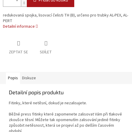
redukovaná spojka, lisovací čelisti TH (B), určeno pro trubky AL-PEX, AL-
PERT
Detailní informace
ZEPTAT SE
SDÍLET
Popis
Diskuze
Detailní popis produktu
Fitinky, které netěsní, dokud je nezalisujete.
Běžné press fitinky které zapomenete zalisovat Vám při tlakové
zkoušce těsní. Můžete tak opomenutím zalisování jediné fitinky
způsobit netěsnost, která se projeví až po delším časovém
období.